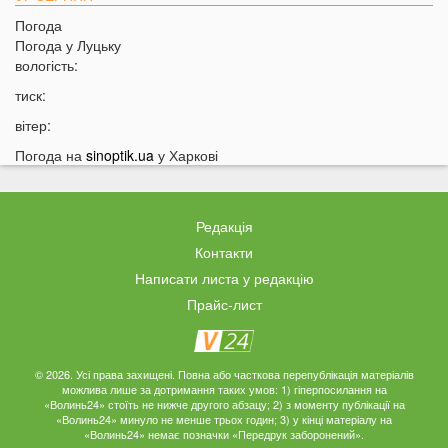
Погода
20:31
Від цих напоїв ви будете спати як немовля
Погода у
Луцьку
20:17
Три знаки Зодіаку несподівано розбагатіють
вологість:
найближчим часом
тиск:
19:49
Назвали 5 побутових справ, які не можна робити в
вітер:
суботу та неділю
Погода на
sinoptik.ua
у Харкові
19:30
Назвали найжадібніших чоловіків за знаком Зодіаку
19:15
Ці речі категорично заборонено робити під час грози
18:52
На заході України чоловік впіймав 10-кілограмову
Редакція
рибу
Контакти
18:28
Українці можуть вивести гроші з мобільного рахунку
Написати листа у редакцію
на картку, але є важлива умова
Прайс-лист
18:12
Отримав переказ на картку? Штраф 34 тисячі
гривень
17:53
Затяжна війна та важка зима: тривожний прогноз для
© 2026. Усі права захищені. Повна або часткова перепублікація матеріалів
можлива лише за дотримання таких умов: 1) гіперпосилання на
України
«Волинь24» стоїть не нижче другого абзацу; 2) з моменту публікації на
«Волинь24» минуло не менше трьох годин; 3) у кінці матеріалу на
17:36
На Волині військові ТЦК вибили вікно авто у
«Волинь24» немає позначки «Передрук заборонений».
присутності поліції