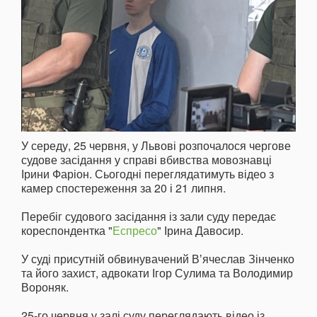
У середу, 25 червня, у Львові розпочалося чергове
судове засідання у справі вбивства мовознавці
Ірини Фаріон. Сьогодні переглядатимуть відео з
камер спостереження за 20 і 21 липня.
Перебіг судового засідання із зали суду передає
кореспондентка "
Еспресо
" Ірина Давосир.
У суді присутній обвинувачений Вʼячеслав Зінченко
та його захист, адвокати Ігор Сулима та Володимир
Вороняк.
25-го червня у залі суду переглядають відео із