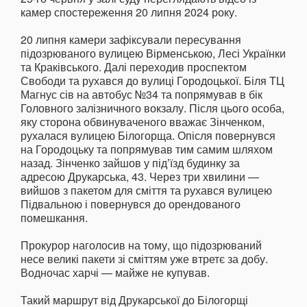
камер спостереження 20 липня 2024 року.
20 липня камери зафіксували пересування
підозрюваного вулицею Вірменською, Лесі Українки
та Краківського. Далі переходив проспектом
Свободи та рухався до вулиці Городоцької. Біля ТЦ
Магнус сів на автобус №34 та попрямував в бік
Головного залізничного вокзалу. Після цього особа,
яку сторона обвинуваченого вважає Зінченком,
рухалася вулицею Білогорща. Опісля повернувся
на Городоцьку та попрямував тим самим шляхом
назад. Зінченко зайшов у підʼїзд будинку за
адресою Друкарська, 43. Через три хвилини —
вийшов з пакетом для сміття та рухався вулицею
Підвальною і повернувся до орендованого
помешкання.
Прокурор наголосив на тому, що підозрюваний
несе великі пакети зі сміттям уже втретє за добу.
Водночас харчі — майже не купував.
Такий маршрут від Друкарської до Білогорщі