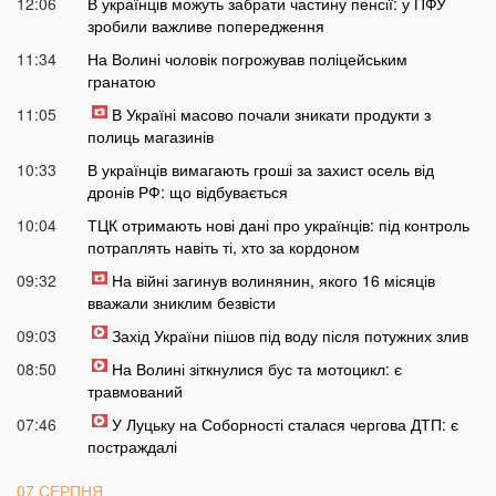
12:06
В українців можуть забрати частину пенсії: у ПФУ
зробили важливе попередження
11:34
На Волині чоловік погрожував поліцейським
гранатою
11:05
В Україні масово почали зникати продукти з
полиць магазинів
10:33
В українців вимагають гроші за захист осель від
дронів РФ: що відбувається
10:04
ТЦК отримають нові дані про українців: під контроль
потраплять навіть ті, хто за кордоном
09:32
На війні загинув волинянин, якого 16 місяців
вважали зниклим безвісти
09:03
Захід України пішов під воду після потужних злив
08:50
На Волині зіткнулися бус та мотоцикл: є
травмований
07:46
У Луцьку на Соборності сталася чергова ДТП: є
постраждалі
07 СЕРПНЯ