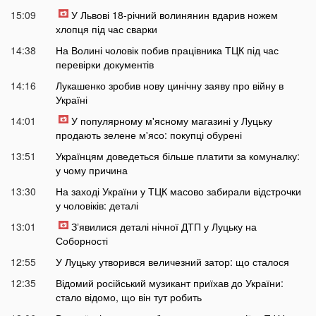
15:09
У Львові 18-річний волинянин вдарив ножем
хлопця під час сварки
14:38
На Волині чоловік побив працівника ТЦК під час
перевірки документів
14:16
Лукашенко зробив нову цинічну заяву про війну в
Україні
14:01
У популярному м'ясному магазині у Луцьку
продають зелене м'ясо: покупці обурені
13:51
Українцям доведеться більше платити за комуналку:
у чому причина
13:30
На заході України у ТЦК масово забирали відстрочки
у чоловіків: деталі
13:01
Зʼявилися деталі нічної ДТП у Луцьку на
Соборності
12:55
У Луцьку утворився величезний затор: що сталося
12:35
Відомий російський музикант приїхав до України:
стало відомо, що він тут робить