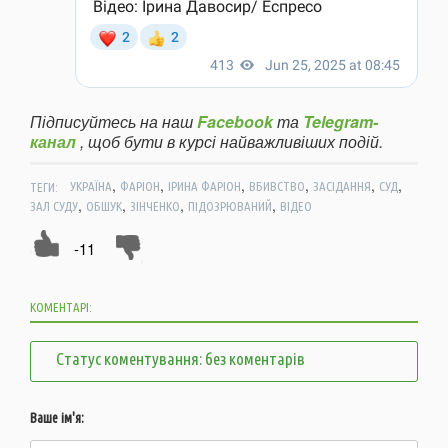
Підписуйтесь на наш
Facebook
та
Telegram-
канал
, щоб бути в курсі найважливіших подій.
,
,
,
,
,
,
ТЕГИ:
УКРАЇНА
ФАРІОН
ІРИНА ФАРІОН
ВБИВСТВО
ЗАСІДАННЯ
СУД
,
,
,
,
ЗАЛ СУДУ
ОБШУК
ЗІНЧЕНКО
ПІДОЗРЮВАНИЙ
ВІДЕО
-11
КОМЕНТАРІ:
Статус коментування: без коментарів
Ваше ім'я: