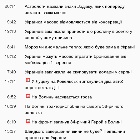
20:14
Астрологи назвали знаки Зодіаку, яких попереду
чекають важкі місяці
19:42
Українки масово відмовляються від консервації
19:13
Українців закликали принести цю рослину в оселю у
серпні: у чому причина
18:41
Мороз чи аномальне тепло: якою буде зима в Україні
18:12
Українці можуть масово втратити бронювання від
мобілізації з 1 вересня
17:40
Українців закликали не скуповувати долари у серпні
17:14
У Луцьку на Ковельській зіткнулися два авто:
перші деталі ДТП
16:52
На Волинь насувається гроза
16:39
На Волині тракторист збив на смерть 58-річного
чоловіка
16:10
На фронті загинув 34-річний Герой з Волині
15:37
Швидкого завершення війни не буде? Невтішний
прогноз для України