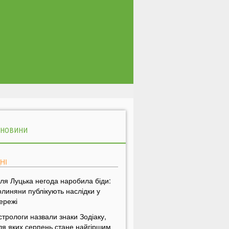
 НОВИНИ
НІ
іля Луцька негода наробила біди:
олиняни публікують наслідки у
ережі
стрологи назвали знаки Зодіаку,
ля яких серпень стане найгіршим