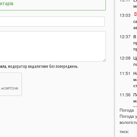
ентарів
м
13:03
с
а
12:37
В
п
п
12:08
Ц
п
вила
, модератор видалятиме без попереджень.
11:51
Н
м
с
11:36
П
м
т
Погода
11:07
Погода 
У
вологість
б
10:50
тиск:
У