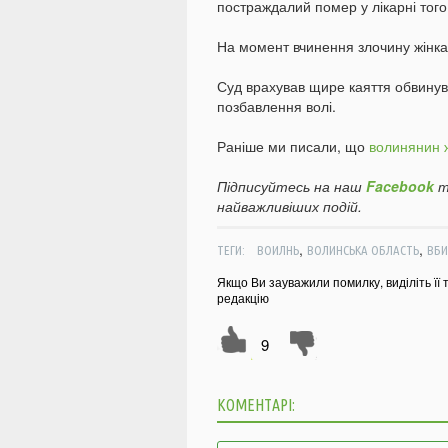
постраждалий помер у лікарні того
На момент вчинення злочину жінка
Суд врахував щире каяття обвинува
позбавлення волі.
Раніше ми писали, що
волинянин жо
Підписуйтесь на наш
Facebook
т
найважливіших подій.
,
,
ТЕГИ:
ВОИЛНЬ
ВОЛИНСЬКА ОБЛАСТЬ
ВБИ
Якщо Ви зауважили помилку, виділіть її 
редакцію
9
КОМЕНТАРІ: