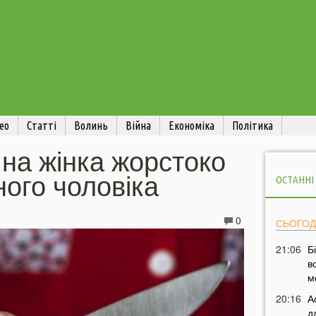
ео
Статті
Волинь
Війна
Економіка
Політика
яна жінка жорстоко
ного чоловіка
ОСТАННІ
0
СЬОГОД
21:06
Б
в
м
20:16
А
д