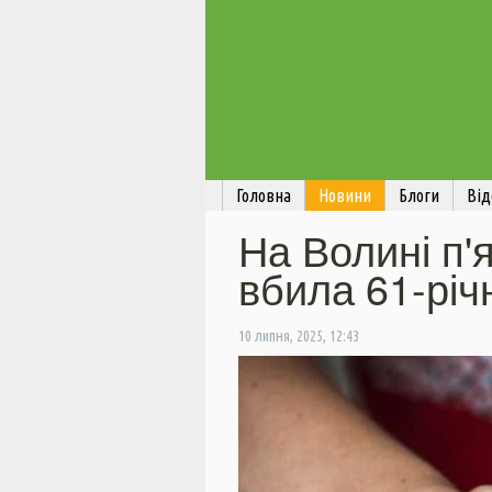
Головна
Новини
Блоги
Від
На Волині п'
вбила 61-річ
10 липня, 2025, 12:43