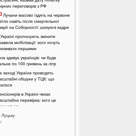
ирних переговорів з РФ
Лучани масово їздять на червоне
вітло навіть після смертельної
варії на Соборності: шокуючі кадри
 Україні пропонують змінити
равила мобілізації: кого хочуть
ризивати першими
іна здивує українців: чи буде
альне по 100 гривень за літр
а заході України проводять
асштабні обшуки у ТЦК: що
талося
енсіонерів в Україні чекає
асштабна перевірка: кого це
оркнеться
у
країну накриє потужна магнітна
Луцьку
:
уря: названі небезпечні дати
 Луцьку на Ковельській затримали