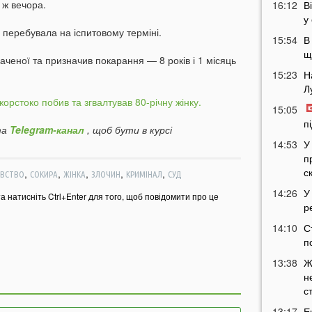
 ж вечора.
16:12
В
у
 перебувала на іспитовому терміні.
15:54
В
щ
ченої та призначив покарання — 8 років і 1 місяць
15:23
Н
Л
рстоко побив та згвалтував 80-річну жінку.
15:05
п
а
Telegram-канал
, щоб бути в курсі
14:53
У
п
с
,
,
,
,
,
ВСТВО
СОКИРА
ЖІНКА
ЗЛОЧИН
КРИМІНАЛ
СУД
14:26
У
та натисніть Ctrl+Enter для того, щоб повідомити про це
р
14:10
С
п
13:38
Ж
н
с
13:17
Е