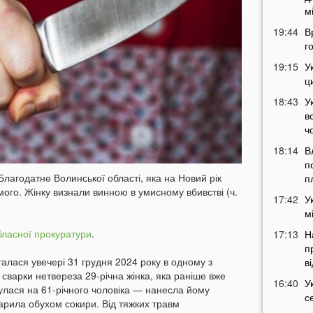
м
19:44
В
г
19:15
У
ц
18:43
У
в
ч
18:14
В
п
лагодатне Волинської області, яка на Новий рік
п
ого. Жінку визнали винною в умисному вбивстві (ч.
17:42
У
м
бласної прокуратури
.
17:13
Н
п
талася увечері 31 грудня 2024 року в одному з
в
с сварки нетвереза 29-річна жінка, яка раніше вже
16:40
У
улася на 61-річного чоловіка — нанесла йому
с
дарила обухом сокири. Від тяжких травм