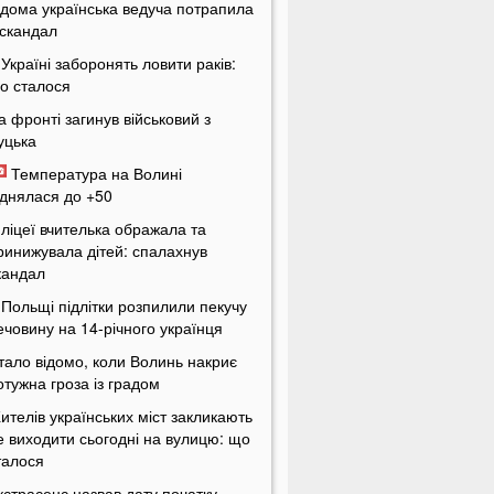
ідома українська ведуча потрапила
 скандал
 Україні заборонять ловити раків:
о сталося
а фронті загинув військовий з
уцька
Температура на Волині
іднялася до +50
 ліцеї вчителька ображала та
ринижувала дітей: спалахнув
кандал
 Польщі підлітки розпилили пекучу
ечовину на 14-річного українця
тало відомо, коли Волинь накриє
отужна гроза із градом
ителів українських міст закликають
е виходити сьогодні на вулицю: що
талося
кстрасенс назвав дату початку