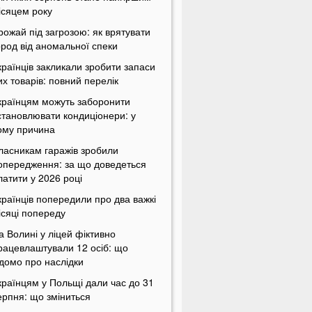
ісяцем року
рожай під загрозою: як врятувати
ород від аномальної спеки
країнців закликали зробити запаси
их товарів: повний перелік
країнцям можуть заборонити
становлювати кондиціонери: у
ому причина
ласникам гаражів зробили
опередження: за що доведеться
латити у 2026 році
країнців попередили про два важкі
ісяці попереду
а Волині у ліцей фіктивно
рацевлаштували 12 осіб: що
ідомо про наслідки
країнцям у Польщі дали час до 31
ерпня: що зміниться