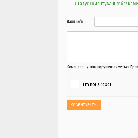
Статус коментування: без ком
Ваше ім'я:
Коментарі, у яких порушуватимуться
Пра