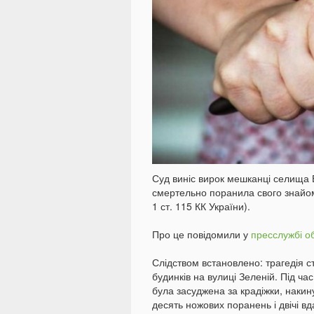
Суд виніс вирок мешканці селища Б
смертельно поранила свого знайом
1 ст. 115 КК України).
Про це повідомили у
пресслужбі о
Слідством встановлено: трагедія с
будинків на вулиці Зеленій. Під ча
була засуджена за крадіжки, накин
десять ножових поранень і двічі в