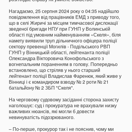
Нагадаємо, 25 серпня 2024 року о 04:35 надійшло
повідомлення від працівників ЕМД з приводу того,
що в селі Жиричі за місцем тимчасової дислокації
зведеної бригади НПУ при ГУНП у Волинській
області під умовним найменуванням «Скеля», біля
намету виявили труп дільничного офіцера поліції
сектору превенції Могилів - Подільського РВП
ГУНП у Вінницькій області, лейтенанта поліції
Олександра Вікторовича Конофольського з
вогнепальним пораненням в голову. Попередньо
встановлено, що стріляв у нього старший
лейтенант поліції Владислав Фаренюк, який живе у
Вінниці і є командиром взводу № 2 роти № 21
батальйону № 2 ЗБП "Скеля".
На черговому судовому засіданні сторона захисту
наголошує: суд і прокуратура не врахували низку
важливих нюансів, які могли б довести
невинуватість підозрюваного.
– По-перше, прокурор так і не пояснив, чому ми