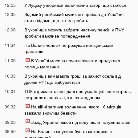
12:55
У Луцьку утворився величезний затор: що сталося
12:35
Відомий російський музикант приїхав до України:
стало відомо, що він тут робить
12:06
В українців можуть забрати частину пенсії: у ПФУ
зробили важливе попередження
11:34
На Волині чоловік погрожував поліцейським
гранатою
11:05
В Україні масово почали зникати продукти з
полиць магазинів
10:33
В українців вимагають гроші за захист осель від
дронів РФ: що відбувається
10:04
ТЦК отримають нові дані про українців: під контроль
потраплять навіть ті, хто за кордоном
09:32
На війні загинув волинянин, якого 16 місяців
вважали зниклим безвісти
09:03
Захід України пішов під воду після потужних злив
08:50
На Волині зіткнулися бус та мотоцикл: є
травмований