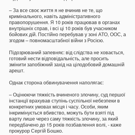
– За все своє життя я не вчинив не те, що
кримінального, навіть адміністративного
правопорушення. Я 10 років працював в органах
внутрішніх справ, і всі ці 10 років був учасником
бойових дій. Постійно перебував у зоні АТО, ООС, а
згодом – повномасштабної війни з Росією.
Підозрюваний запевняє: від слідства не ховається,
готовий нести відповідальність, але просить
змінити запобіжний захід на цілодобовий домашній
арешт.
Однак сторона обвинувачення наполягає:
– Оцінюючи тяжкість вчиненого злочину, суд першої
інстанції врахував ступінь суспільної небезпеки в
конкретних умовах місця і часу. Особи, яким
інкримінується вбивство, можуть бути взяті під
варту лише через саму тяжкість злочину, за який
передбачено до 15 років позбавлення волі, - каже
прокурор Сергій Бошко.