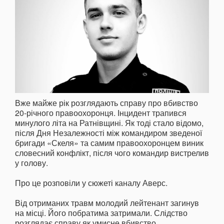
Вже майже рік розглядають справу про вбивство
20-річного правоохоронця. Інцидент трапився
минулого літа на Ратнівщині. Як тоді стало відомо,
після Дня Незалежності між командиром зведеної
бригади «Скеля» та самим правоохоронцем виник
словесний конфлікт, після чого командир вистрелив
у голову.
Про це розповіли у сюжеті каналу Аверс.
Від отриманих травм молодий лейтенант загинув
на місці. Його побратима затримали. Слідство
розглядає справу як умисне вбивство.