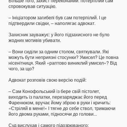
Більше того, захист переконаний: потерпілий сам
спровокував ситуацію.
– Ініціатором загибелі був сам потерпілий. І це
підтвердили свідки, – наполягає адвокат.
Захисник зауважує: у його підзахисного не було
жодних мотивів убивати.
– Вони сиділи за одним столом, святкували. Які
можуть бути неприязні стосунки? Умисел? Це повна
нісенітниця. Який «раптово виниклий умисел»? Від
чого, за що?
Адвокат розповів свою версію подій:
– Сам Конофольський із бере свій пістолет,
виходить із палатки, перезаряджає його перед
Фаренюком, вручає йому зброю в руки і кричить:
«Стріляй в мене!» І тягне до себе ствол, тримаючи
його двома руками, підносячи до голови...
Суд вислухав і самого підозрюваного: