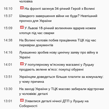
чоловіка
16:10
На фронті загинув 34-річний Герой з Волині
15:37
Швидкого завершення війни не буде? Невтішний
прогноз для України
15:09
У Львові 18-річний волинянин вдарив ножем
хлопця під час сварки
14:38
На Волині чоловік побив працівника ТЦК під час
перевірки документів
14:16
Лукашенко зробив нову цинічну заяву про війну в
Україні
14:01
У популярному м'ясному магазині у Луцьку
продають зелене м'ясо: покупці обурені
13:51
Українцям доведеться більше платити за комуналку:
у чому причина
13:30
На заході України у ТЦК масово забирали відстрочки
у чоловіків: деталі
13:01
Зʼявилися деталі нічної ДТП у Луцьку на
Соборності