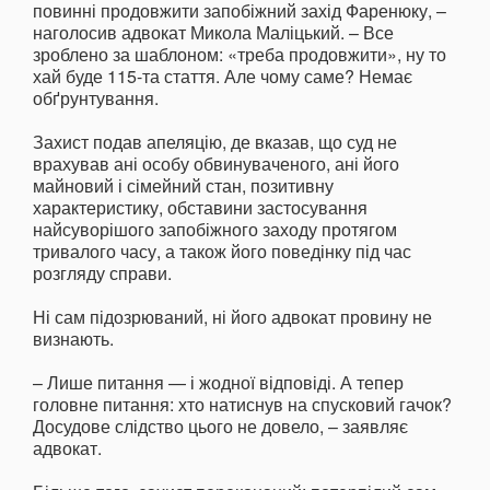
повинні продовжити запобіжний захід Фаренюку, –
наголосив адвокат Микола Маліцький. – Все
зроблено за шаблоном: «треба продовжити», ну то
хай буде 115-та стаття. Але чому саме? Немає
обґрунтування.
Захист подав апеляцію, де вказав, що суд не
врахував ані особу обвинуваченого, ані його
майновий і сімейний стан, позитивну
характеристику, обставини застосування
найсуворішого запобіжного заходу протягом
тривалого часу, а також його поведінку під час
розгляду справи.
Ні сам підозрюваний, ні його адвокат провину не
визнають.
– Лише питання — і жодної відповіді. А тепер
головне питання: хто натиснув на спусковий гачок?
Досудове слідство цього не довело, – заявляє
адвокат.