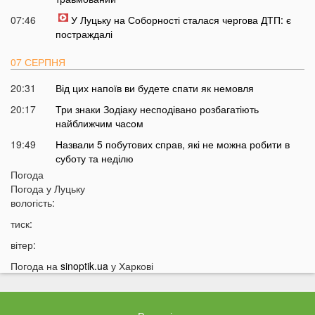
07:46
У Луцьку на Соборності сталася чергова ДТП: є
постраждалі
07 СЕРПНЯ
20:31
Від цих напоїв ви будете спати як немовля
20:17
Три знаки Зодіаку несподівано розбагатіють
найближчим часом
19:49
Назвали 5 побутових справ, які не можна робити в
суботу та неділю
Погода
19:30
Назвали найжадібніших чоловіків за знаком Зодіаку
Погода у
Луцьку
19:15
Ці речі категорично заборонено робити під час грози
вологість:
18:52
На заході України чоловік впіймав 10-кілограмову
тиск:
рибу
вітер:
18:28
Українці можуть вивести гроші з мобільного рахунку
Погода на
sinoptik.ua
у Харкові
на картку, але є важлива умова
18:12
Отримав переказ на картку? Штраф 34 тисячі
гривень