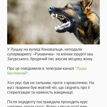
У Луцьку на вулиці Коновальця, неподалік
супермаркету «Рукавичка» та клініки хірургії ока
Загурського, бродячий пес вкусив місцеву жінку.
Про це повідомили в телеграм-каналі
"Луцьк
бентежний"
.
Хоч укус був не сильним, проте з кровотечею. На
вусі тварини був жовтий чіп, що свідчить про її
стерилізацію та наявність вакцинації.
Після інциденту постраждала проходить курс
щеплень проти сказу. Відео з місця події вже