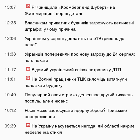
13:07
РФ знищила «Кромберг енд Шуберт» на
Житомирщині: перші деталі
12:35
Власникам приватних будинків загрожують величезні
штрафи: у чому причина
12:06
Українцям у серпні доплатять по 519 гривень до
пенсії
11:38
Українців попередили про нову загрозу до 24 серпня:
чого чекати
11:17
Відомий український співак потрапив у ДТП
11:01
На Волині працівники ТЦК силоміць витягнули
чоловіка з будинку
10:40
Популярний овоч стрімко дешевшає другий тиждень
поспіль, але є нюанс
10:12
Росія може застосувати ядерну зброю? Тривожне
попередження
09:39
На Україну насувається негода: які області накриє
небезпечна стихія