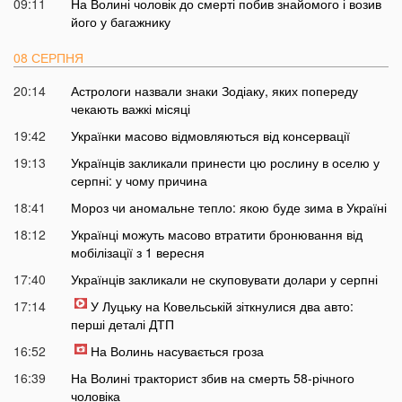
09:11
На Волині чоловік до смерті побив знайомого і возив
його у багажнику
08 СЕРПНЯ
20:14
Астрологи назвали знаки Зодіаку, яких попереду
чекають важкі місяці
19:42
Українки масово відмовляються від консервації
19:13
Українців закликали принести цю рослину в оселю у
серпні: у чому причина
18:41
Мороз чи аномальне тепло: якою буде зима в Україні
18:12
Українці можуть масово втратити бронювання від
мобілізації з 1 вересня
17:40
Українців закликали не скуповувати долари у серпні
17:14
У Луцьку на Ковельській зіткнулися два авто:
перші деталі ДТП
16:52
На Волинь насувається гроза
16:39
На Волині тракторист збив на смерть 58-річного
чоловіка