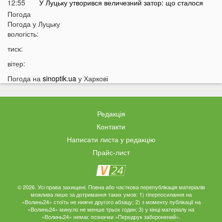
12:55
У Луцьку утворився величезний затор: що сталося
Погода
12:35
Відомий російський музикант приїхав до України:
Погода у
Луцьку
стало відомо, що він тут робить
вологість:
12:06
В українців можуть забрати частину пенсії: у ПФУ
тиск:
зробили важливе попередження
вітер:
11:34
На Волині чоловік погрожував поліцейським
гранатою
Погода на
sinoptik.ua
у Харкові
11:05
В Україні масово почали зникати продукти з
полиць магазинів
Редакція
10:33
В українців вимагають гроші за захист осель від
дронів РФ: що відбувається
Контакти
Написати листа у редакцію
10:04
ТЦК отримають нові дані про українців: під контроль
потраплять навіть ті, хто за кордоном
Прайс-лист
09:32
На війні загинув волинянин, якого 16 місяців
вважали зниклим безвісти
© 2026. Усі права захищені. Повна або часткова перепублікація матеріалів
09:03
Захід України пішов під воду після потужних злив
можлива лише за дотримання таких умов: 1) гіперпосилання на
«Волинь24» стоїть не нижче другого абзацу; 2) з моменту публікації на
08:50
На Волині зіткнулися бус та мотоцикл: є
«Волинь24» минуло не менше трьох годин; 3) у кінці матеріалу на
травмований
«Волинь24» немає позначки «Передрук заборонений».