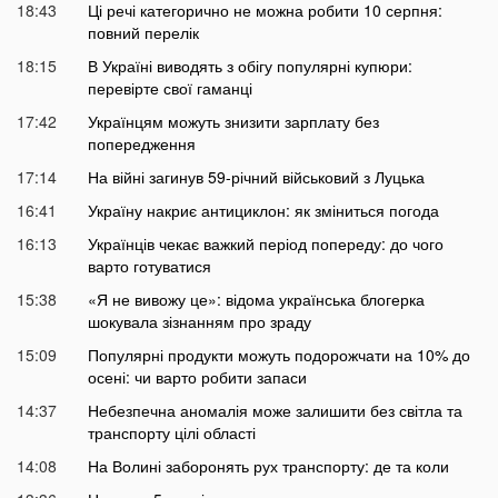
18:43
Ці речі категорично не можна робити 10 серпня:
повний перелік
18:15
В Україні виводять з обігу популярні купюри:
перевірте свої гаманці
17:42
Українцям можуть знизити зарплату без
попередження
17:14
На війні загинув 59-річний військовий з Луцька
16:41
Україну накриє антициклон: як зміниться погода
16:13
Українців чекає важкий період попереду: до чого
варто готуватися
15:38
«Я не вивожу це»: відома українська блогерка
шокувала зізнанням про зраду
15:09
Популярні продукти можуть подорожчати на 10% до
осені: чи варто робити запаси
14:37
Небезпечна аномалія може залишити без світла та
транспорту цілі області
14:08
На Волині заборонять рух транспорту: де та коли