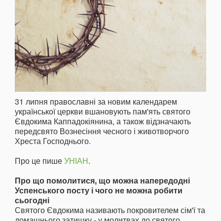
31 липня православні за новим календарем
української церкви вшановують пам'ять святого
Євдокима Каппадокіянина, а також відзначають
передсвято Вознесіння чесного і животворчого
Хреста Господнього.
Про це пише
УНІАН
.
Про що помолитися, що можна напередодні
Успенського посту і чого не можна робити
сьогодні
Святого Євдокима називають покровителем сім'ї та
домашнього затишку - у молитвах до святого