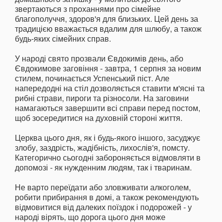
звертаються з проханнями про сімейне
благополуччя, здоров'я для близьких. Цей день за
традицією вважається вдалим для шлюбу, а також
будь-яких сімейних справ.
У народі свято прозвали Євдокимів день, або
Євдокимове заговіння - завтра, 1 серпня за новим
стилем, починається Успенський піст. Але
напередодні на стіл дозволяється ставити м'ясні та
рибні страви, пироги та різносоли. На заговини
намагаються завершити всі справи перед постом,
щоб зосередитися на духовній стороні життя.
Церква цього дня, як і будь-якого іншого, засуджує
злобу, заздрість, жадібність, лихослів'я, помсту.
Категорично сьогодні забороняється відмовляти в
допомозі - як нужденним людям, так і тваринам.
Не варто переїдати або зловживати алкоголем,
робити прибирання в домі, а також рекомендують
відмовитися від далеких поїздок і подорожей - у
народі вірять, що дорога цього дня може