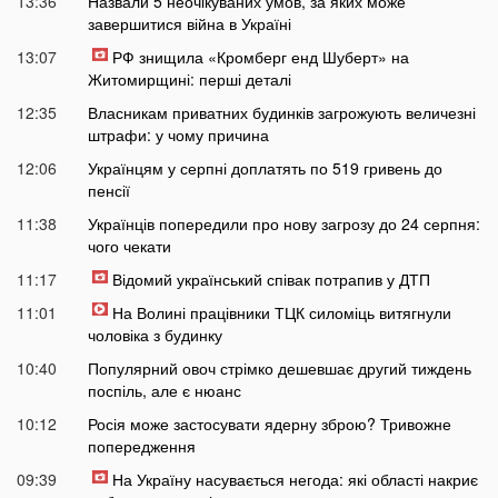
13:36
Назвали 5 неочікуваних умов, за яких може
завершитися війна в Україні
13:07
РФ знищила «Кромберг енд Шуберт» на
Житомирщині: перші деталі
12:35
Власникам приватних будинків загрожують величезні
штрафи: у чому причина
12:06
Українцям у серпні доплатять по 519 гривень до
пенсії
11:38
Українців попередили про нову загрозу до 24 серпня:
чого чекати
11:17
Відомий український співак потрапив у ДТП
11:01
На Волині працівники ТЦК силоміць витягнули
чоловіка з будинку
10:40
Популярний овоч стрімко дешевшає другий тиждень
поспіль, але є нюанс
10:12
Росія може застосувати ядерну зброю? Тривожне
попередження
09:39
На Україну насувається негода: які області накриє