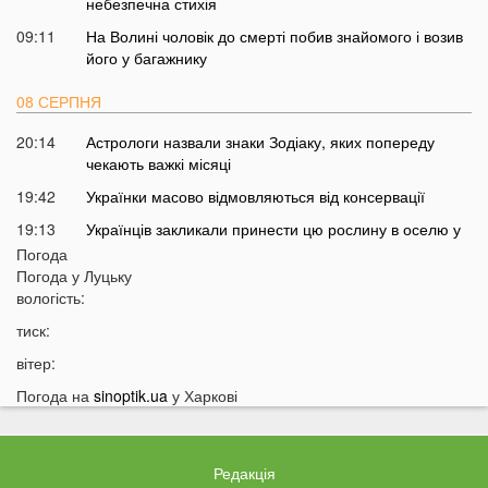
небезпечна стихія
09:11
На Волині чоловік до смерті побив знайомого і возив
його у багажнику
08 СЕРПНЯ
20:14
Астрологи назвали знаки Зодіаку, яких попереду
чекають важкі місяці
19:42
Українки масово відмовляються від консервації
19:13
Українців закликали принести цю рослину в оселю у
серпні: у чому причина
Погода
Погода у
Луцьку
18:41
Мороз чи аномальне тепло: якою буде зима в Україні
вологість:
18:12
Українці можуть масово втратити бронювання від
тиск:
мобілізації з 1 вересня
вітер:
17:40
Українців закликали не скуповувати долари у серпні
Погода на
sinoptik.ua
у Харкові
17:14
У Луцьку на Ковельській зіткнулися два авто:
перші деталі ДТП
16:52
На Волинь насувається гроза
Редакція