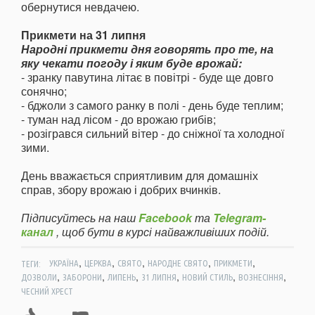
обернутися невдачею.
Прикмети на 31 липня
Народні прикмети дня говорять про те, на
яку чекати погоду і яким буде врожай:
- зранку павутина літає в повітрі - буде ще довго
сонячно;
- бджоли з самого ранку в полі - день буде теплим;
- туман над лісом - до врожаю грибів;
- розігрався сильний вітер - до сніжної та холодної
зими.
День вважається сприятливим для домашніх
справ, збору врожаю і добрих вчинків.
Підписуйтесь на наш
Facebook
та
Telegram-
канал
, щоб бути в курсі найважливіших подій.
,
,
,
,
,
ТЕГИ:
УКРАЇНА
ЦЕРКВА
СВЯТО
НАРОДНЕ СВЯТО
ПРИКМЕТИ
,
,
,
,
,
,
ДОЗВОЛИ
ЗАБОРОНИ
ЛИПЕНЬ
31 ЛИПНЯ
НОВИЙ СТИЛЬ
ВОЗНЕСІННЯ
ЧЕСНИЙ ХРЕСТ