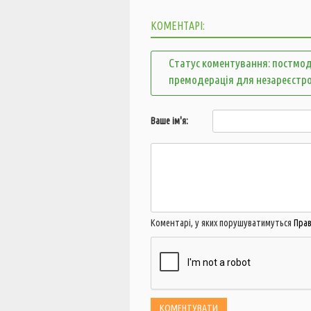
КОМЕНТАРІ:
Статус коментування: постмод
премодерація для незареєстр
Ваше ім'я:
Коментарі, у яких порушуватимуться
Пра