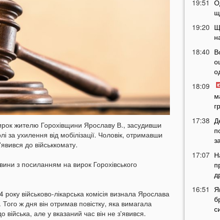
19:51
О
щ
19:20
Щ
н
18:40
В
о
о
18:09
м
г
17:38
Д
вирок жителю Горохівщини Ярославу В., засудивши
п
лі за ухилення від мобілізації. Чоловік, отримавши
з
'явився до військкомату.
17:07
Н
вини з посиланням на вирок Горохівського
п
д
16:51
Я
4 року військово-лікарська комісія визнала Ярослава
б
 Того ж дня він отримав повістку, яка вимагала
с
 війська, але у вказаний час він не з'явився.