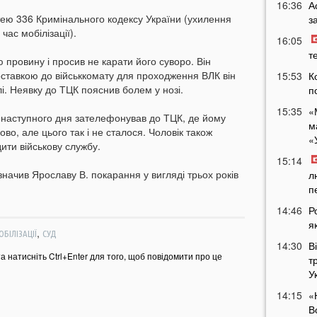
16:36
А
аттею 336 Кримінального кодексу України (ухилення
з
час мобілізації).
16:05
т
 провину і просив не карати його суворо. Він
ставкою до військкомату для проходження ВЛК він
15:53
К
лі. Неявку до ТЦК пояснив болем у нозі.
п
15:35
«
 наступного дня зателефонував до ТЦК, де йому
м
ово, але цього так і не сталося. Чоловік також
«
ити військову службу.
15:14
значив Ярославу В. покарання у вигляді трьох років
л
п
14:46
Р
я
,
БІЛІЗАЦІЇ
СУД
14:30
В
та натисніть Ctrl+Enter для того, щоб повідомити про це
т
У
14:15
«
В