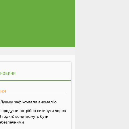
 НОВИНИ
ПНЯ
 Луцьку зафіксували аномалію
і продукти потрібно викинути через
8 годин: вони можуть бути
ебезпечними