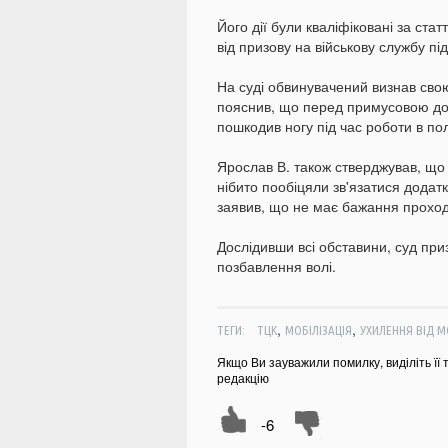
Його дії були кваліфіковані за ст
від призову на військову службу під 
На суді обвинувачений визнав свою
пояснив, що перед примусовою до
пошкодив ногу під час роботи в по
Ярослав В. також стверджував, що
нібито пообіцяли зв'язатися додатк
заявив, що не має бажання проход
Дослідивши всі обставини, суд при
позбавлення волі.
,
,
ТЕГИ:
ТЦК
МОБІЛІЗАЦІЯ
УХИЛЕННЯ ВІД МО
Якщо Ви зауважили помилку, виділіть її 
редакцію
-6