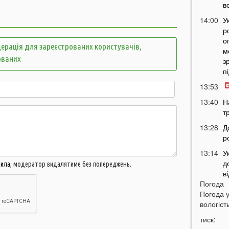
в
14:00
У
р
о
ерація для зареєстрованих користувачів,
м
ованих
з
п
13:53
13:40
Н
т
13:28
Д
р
13:14
У
д
вила
, модератор видалятиме без попереджень.
в
Погода
12:45
У
Погода 
п
вологість
с
тиск:
12:26
С