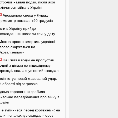
стролог назвав подію, після якої
акінчиться війна в Україні
Аномальна спека у Луцьку:
ермометр показав +50 градусів
оли в Україну прийде
охолодання: назвали точну дату
Можна просто вмерти»: українці
асово скаржаться на
Укрзалізницю»
На Світязі водій не пропустив
юдей з дітьми на пішохідному
ереході: спалахнув новий скандал
осія готує новий масований удар:
кі області під загрозою
ідома тарологиня зробила
ривожне передбачення про війну в
країні
Не зупинився перед кортежем»: на
олині спалахнув скандал через