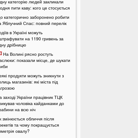
дну категорію людей закликали
одня пити каву: кого це стосується
о категорично заборонено робити
а Яблучний Спас: повний перелік
одіїв в Україні можуть
штрафувати на 1190 гривень за
дну дрібницю
На Волині рясно ростуть
аслюки: показали місце, де шукати
риби
еякі продукти можуть зникнути з
олиць магазинів: які міста під
агрозою
а заході України працівник ТЦК
рикував чоловіка кайданками до
рабини на всю ніч
к змінюється обличчя після
рекетів та чому покращується
иметрія овалу?