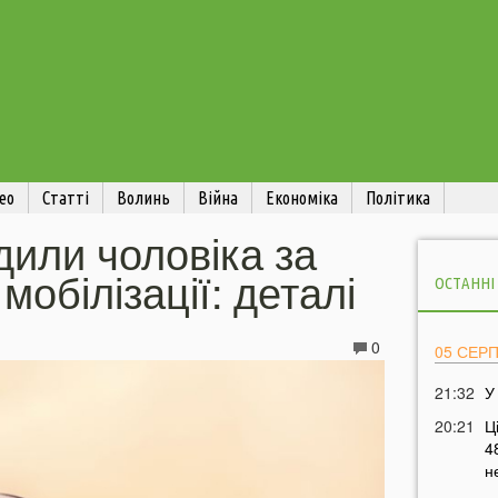
ео
Статті
Волинь
Війна
Економіка
Політика
дили чоловіка за
мобілізації: деталі
ОСТАННІ
0
05 СЕР
21:32
У
20:21
Ц
4
н