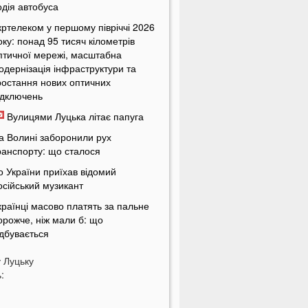
одія автобуса
кртелеком у першому півріччі 2026
оку: понад 95 тисяч кілометрів
птичної мережі, масштабна
одернізація інфраструктури та
ростання нових оптичних
ідключень
Вулицями Луцька літає папуга
а Волині заборонили рух
ранспорту: що сталося
о України приїхав відомий
осійський музикант
країнці масово платять за пальне
орожче, ніж мали б: що
ідбувається
країнців попередили про
у
Луцьку
овернення графіків відключень
:
вітла
кільки українці будуть платити за