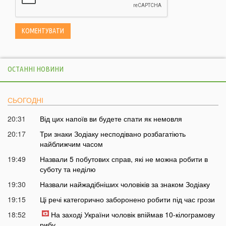
ОСТАННІ НОВИНИ
СЬОГОДНІ
20:31
Від цих напоїв ви будете спати як немовля
20:17
Три знаки Зодіаку несподівано розбагатіють
найближчим часом
19:49
Назвали 5 побутових справ, які не можна робити в
суботу та неділю
19:30
Назвали найжадібніших чоловіків за знаком Зодіаку
19:15
Ці речі категорично заборонено робити під час грози
18:52
На заході України чоловік впіймав 10-кілограмову
рибу