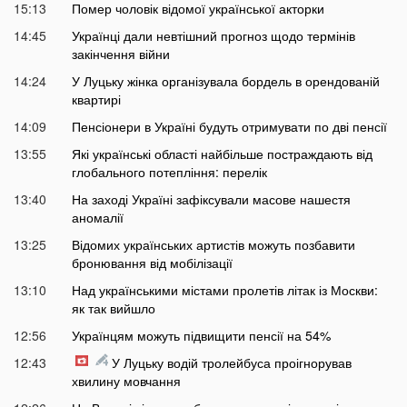
15:13
Помер чоловік відомої української акторки
14:45
Українці дали невтішний прогноз щодо термінів
закінчення війни
14:24
У Луцьку жінка організувала бордель в орендованій
квартирі
14:09
Пенсіонери в Україні будуть отримувати по дві пенсії
13:55
Які українські області найбільше постраждають від
глобального потепління: перелік
13:40
На заході Україні зафіксували масове нашестя
аномалії
13:25
Відомих українських артистів можуть позбавити
бронювання від мобілізації
13:10
Над українськими містами пролетів літак із Москви:
як так вийшло
12:56
Українцям можуть підвищити пенсії на 54%
12:43
У Луцьку водій тролейбуса проігнорував
хвилину мовчання