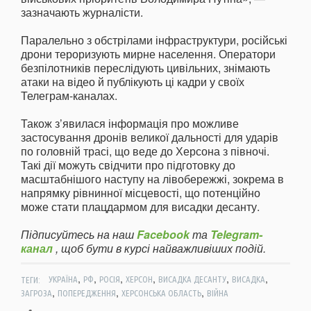
зазначають журналісти.
Паралельно з обстрілами інфраструктури, російські
дрони тероризують мирне населення. Оператори
безпілотників переслідують цивільних, знімають
атаки на відео й публікують ці кадри у своїх
Телеграм-каналах.
Також з’явилася інформація про можливе
застосування дронів великої дальності для ударів
по головній трасі, що веде до Херсона з півночі.
Такі дії можуть свідчити про підготовку до
масштабнішого наступу на лівобережжі, зокрема в
напрямку рівнинної місцевості, що потенційно
може стати плацдармом для висадки десанту.
Підписуйтесь на наш
Facebook
та
Telegram-
канал
, щоб бути в курсі найважливіших подій.
,
,
,
,
,
,
ТЕГИ:
УКРАЇНА
РФ
РОСІЯ
ХЕРСОН
ВИСАДКА ДЕСАНТУ
ВИСАДКА
,
,
,
ЗАГРОЗА
ПОПЕРЕДЖЕННЯ
ХЕРСОНСЬКА ОБЛАСТЬ
ВІЙНА