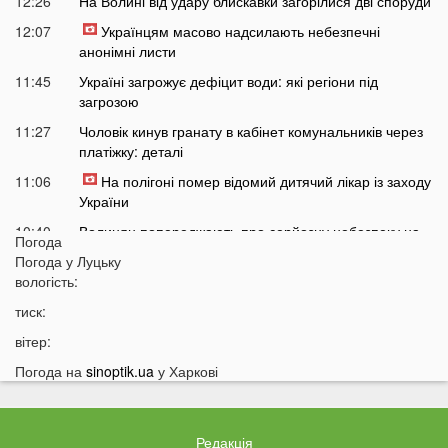
12:26
На Волині від удару блискавки загорілися дві споруди
12:07
Українцям масово надсилають небезпечні
анонімні листи
11:45
Україні загрожує дефіцит води: які регіони під
загрозою
11:27
Чоловік кинув гранату в кабінет комунальників через
платіжку: деталі
11:06
На полігоні помер відомий дитячий лікар із заходу
України
10:40
Волинян попереджають про серйозну небезпеку на
Погода
трасі біля Луцька
Погода у
Луцьку
10:15
вологість:
На Волині негода наробила лиха: показали
наслідки
тиск:
09:47
У Луцьку зафіксували нову аномалію
вітер:
09:16
На війні загинули двоє військових з Волині
Погода на
sinoptik.ua
у Харкові
06 СЕРПНЯ
21:44
На Луцьк насувається гроза
Редакція