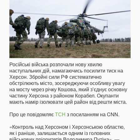
Російські війська розпочали нову хвилю
наступальних дій, намагаючись посилити тиск на
Херсон. Збройні сили РФ систематично
обстрілюють місто, зосереджуючи особливу увагу
на мосту через річку Кошова, який з’єднує основну
частину Херсона з районом Корабел. Окупанти
мають намір ізолювати цей район від решти міста.
Про це повідомляє
ТСН
з посиланням на CNN.
«Контроль над Херсоном і Херсонською областю,
як і раніше, залишається одним із головних
військових пріоритетів Володимира Путіна», —