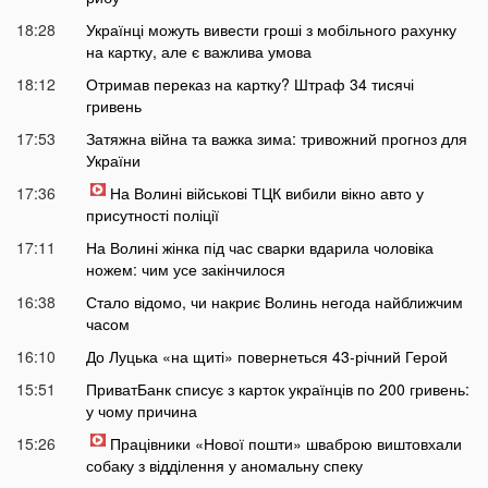
18:28
Українці можуть вивести гроші з мобільного рахунку
на картку, але є важлива умова
18:12
Отримав переказ на картку? Штраф 34 тисячі
гривень
17:53
Затяжна війна та важка зима: тривожний прогноз для
України
17:36
На Волині військові ТЦК вибили вікно авто у
присутності поліції
17:11
На Волині жінка під час сварки вдарила чоловіка
ножем: чим усе закінчилося
16:38
Стало відомо, чи накриє Волинь негода найближчим
часом
16:10
До Луцька «на щиті» повернеться 43-річний Герой
15:51
ПриватБанк списує з карток українців по 200 гривень:
у чому причина
15:26
Працівники «Нової пошти» шваброю виштовхали
собаку з відділення у аномальну спеку