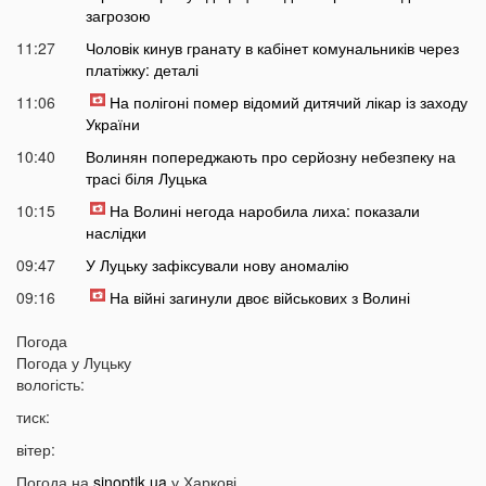
загрозою
11:27
Чоловік кинув гранату в кабінет комунальників через
платіжку: деталі
11:06
На полігоні помер відомий дитячий лікар із заходу
України
10:40
Волинян попереджають про серйозну небезпеку на
трасі біля Луцька
10:15
На Волині негода наробила лиха: показали
наслідки
09:47
У Луцьку зафіксували нову аномалію
09:16
На війні загинули двоє військових з Волині
06 СЕРПНЯ
Погода
Погода у
Луцьку
21:44
На Луцьк насувається гроза
вологість:
21:06
Біля Луцька негода наробила біди: волиняни
тиск:
публікують наслідки у мережі
вітер:
20:16
Астрологи назвали знаки Зодіаку, для яких серпень
Погода на
sinoptik.ua
у Харкові