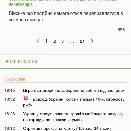
переговорів
Війська рф постійно намагаються переправлятися в
чотирьох місцях.
0
1
…
2
3
21
ОСТАННІ НОВИНИ
СЬОГОДНІ
19:15
Ці речі категорично заборонено робити під час грози
18:52
На заході України чоловік впіймав 10-кілограмову
рибу
18:28
Українці можуть вивести гроші з мобільного рахунку
на картку, але є важлива умова
18:12
Отримав переказ на картку? Штраф 34 тисячі