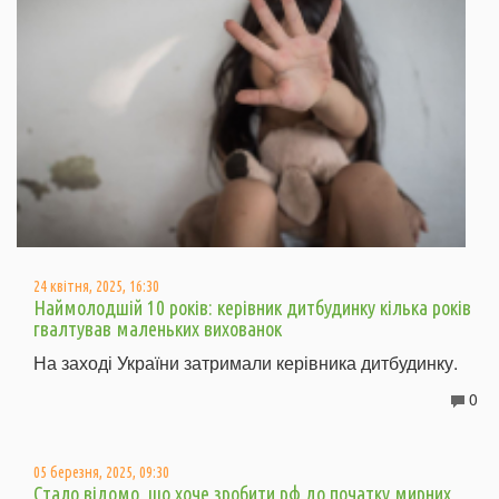
24 квітня, 2025, 16:30
Наймолодшій 10 років: керівник дитбудинку кілька років
гвалтував маленьких вихованок
На заході України затримали керівника дитбудинку.
0
05 березня, 2025, 09:30
Стало відомо, що хоче зробити рф до початку мирних