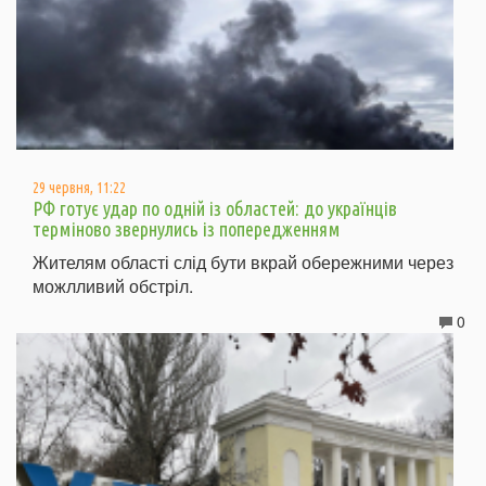
29 червня, 11:22
РФ готує удар по одній із областей: до українців
терміново звернулись із попередженням
Жителям області слід бути вкрай обережними через
можлливий обстріл.
0