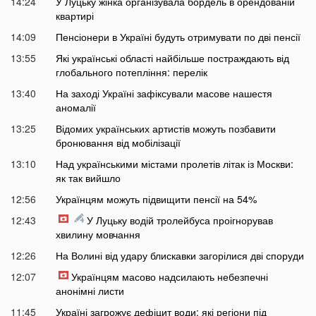
14:24
У Луцьку жінка організувала бордель в орендованій
квартирі
14:09
Пенсіонери в Україні будуть отримувати по дві пенсії
13:55
Які українські області найбільше постраждають від
глобального потепління: перелік
13:40
На заході Україні зафіксували масове нашестя
аномалії
13:25
Відомих українських артистів можуть позбавити
бронювання від мобілізації
13:10
Над українськими містами пролетів літак із Москви:
як так вийшло
12:56
Українцям можуть підвищити пенсії на 54%
12:43
У Луцьку водій тролейбуса проігнорував
хвилину мовчання
12:26
На Волині від удару блискавки загорілися дві споруди
12:07
Українцям масово надсилають небезпечні
анонімні листи
11:45
Україні загрожує дефіцит води: які регіони під