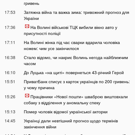
гривень
17:53
Затяжна війна та важка зима: тривожний прогноз для
України
17:36
На Волині військові ТЦК вибили вікно авто у
присутності поліції
17:11
На Волині жінка під час сварки вдарила чоловіка
ножем: чим усе закінчилося
16:38
Стало відомо, чи накриє Волинь негода найближчим
часом
16:10
До Луцька «на щиті» повернеться 43-річний Герой
15:51
ПриватБанк списує з карток українців по 200 гривень:
у чому причина
15:26
Працівники «Нової пошти» шваброю виштовхали
собаку з відділення у аномальну спеку
15:13
Помер чоловік відомої української акторки
14:45
Українці дали невтішний прогноз щодо термінів
закінчення війни