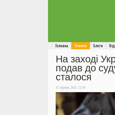
Головна
Новини
Блоги
Від
На заході Ук
подав до суд
сталося
12 серпня, 2025, 12:54