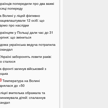
країнців попередили про два важкі
ісяці попереду
а Волині у ліцей фіктивно
рацевлаштували 12 осіб: що
ідомо про наслідки
країнцям у Польщі дали час до 31
ерпня: що зміниться
ідома українська ведуча потрапила
 скандал
 Україні заборонять ловити раків:
о сталося
а фронті загинув військовий з
уцька
Температура на Волині
іднялася до +50
 ліцеї вчителька ображала та
ринижувала дітей: спалахнув
кандал