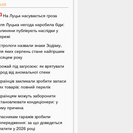
ПНЯ
На Луцьк насувається гроза
іля Луцька негода наробила біди:
олиняни публікують наслідки у
ережі
стрологи назвали знаки Зодіаку,
ля яких серпень стане найгіршим
ісяцем року
рожай під загрозою: як врятувати
ород від аномальної спеки
країнців закликали зробити запаси
их товарів: повний перелік
країнцям можуть заборонити
становлювати кондиціонери: у
ому причина
ласникам гаражів зробили
опередження: за що доведеться
латити у 2026 році