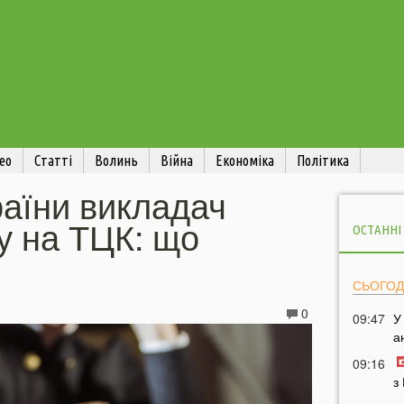
ео
Статті
Волинь
Війна
Економіка
Політика
раїни викладач
у на ТЦК: що
ОСТАННІ
СЬОГОД
0
09:47
У
а
09:16
з