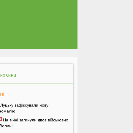
 НОВИНИ
НІ
 Луцьку зафіксували нову
номалію
На війні загинули двоє військових
 Волині