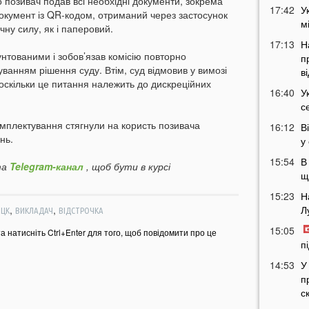
 позивач подав всі необхідні документи, зокрема
17:42
У
документ із QR-кодом, отриманий через застосунок
м
чну силу, як і паперовий.
17:13
Н
нтованими і зобов’язав комісію повторно
п
уванням рішення суду. Втім, суд відмовив у вимозі
в
оскільки це питання належить до дискреційних
16:40
У
с
омплектування стягнули на користь позивача
16:12
В
нь.
у
15:54
В
а
Telegram-канал
, щоб бути в курсі
щ
15:23
Н
,
,
Л
ТЦК
ВИКЛАДАЧ
ВІДСТРОЧКА
15:05
та натисніть Ctrl+Enter для того, щоб повідомити про це
п
14:53
У
п
с