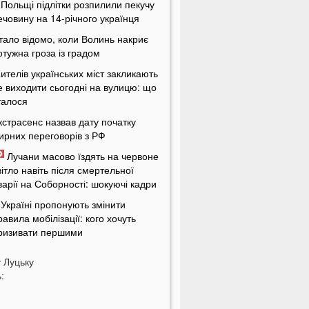
 Польщі підлітки розпилили пекучу
ечовину на 14-річного українця
тало відомо, коли Волинь накриє
отужна гроза із градом
ителів українських міст закликають
е виходити сьогодні на вулицю: що
талося
кстрасенс назвав дату початку
ирних переговорів з РФ
Лучани масово їздять на червоне
вітло навіть після смертельної
варії на Соборності: шокуючі кадри
 Україні пропонують змінити
равила мобілізації: кого хочуть
ризивати першими
іна здивує українців: чи буде
у
Луцьку
альне по 100 гривень за літр
:
а заході України проводять
асштабні обшуки у ТЦК: що