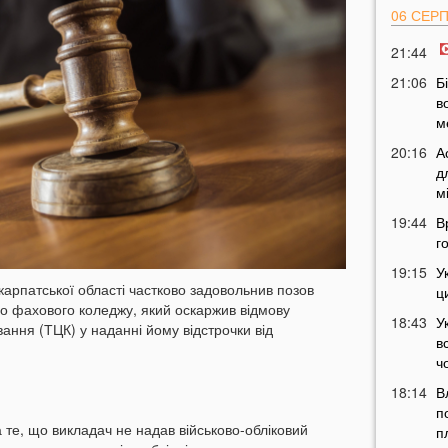
06 СЕР
21:44
21:06
Б
в
м
20:16
А
д
м
19:44
В
г
19:15
У
арпатської області частково задовольнив позов
ц
о фахового коледжу, який оскаржив відмову
18:43
У
ання (ТЦК) у наданні йому відстрочки від
в
ч
18:14
В
п
 те, що викладач не надав військово-обліковий
п