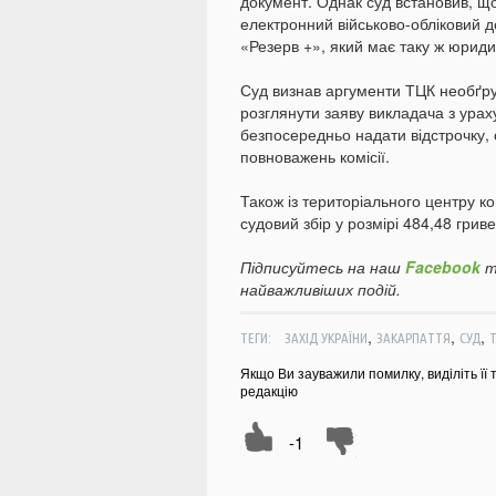
документ. Однак суд встановив, що
електронний військово-обліковий 
«Резерв +», який має таку ж юриди
Суд визнав аргументи ТЦК необґру
розглянути заяву викладача з урах
безпосередньо надати відстрочку, 
повноважень комісії.
Також із територіального центру к
судовий збір у розмірі 484,48 гриве
Підписуйтесь на наш
Facebook
т
найважливіших подій.
,
,
,
ТЕГИ:
ЗАХІД УКРАЇНИ
ЗАКАРПАТТЯ
СУД
Якщо Ви зауважили помилку, виділіть її 
редакцію
-1