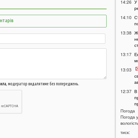
14:26
У
р
14:10
С
ентарів
п
13:38
Ж
н
с
13:17
Е
м
13:03
с
а
вила
, модератор видалятиме без попереджень.
12:37
В
п
п
Погода
12:08
Ц
Погода 
п
вологість
11:51
Н
тиск:
м