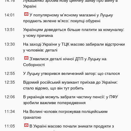
14:16
Лукашенко зробив нову цинічну заяву про війну в
Україні
14:01
У популярному м'ясному магазині у Луцьку
продають зелене м'ясо: покупці обурені
13:51
Українцям доведеться більше платити за комуналку:
у чому причина
13:30
На заході України у ТЦК масово забирали відстрочки
у чоловіків: деталі
13:01
Зʼявилися деталі нічної ДТП у Луцьку на
Соборності
12:55
У Луцьку утворився величезний затор: що сталося
12:35
Відомий російський музикант приїхав до України:
стало відомо, що він тут робить
12:06
В українців можуть забрати частину пенсії: у ПФУ
зробили важливе попередження
11:34
На Волині чоловік погрожував поліцейським
гранатою
11:05
В Україні масово почали зникати продукти з