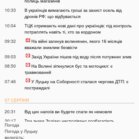
полиць магазинів
10:33
В українців вимагають гроші за захист осель від
дронів РФ: що відбувається
10:04
ТЦК отримають нові дані про українців: під контроль
потраплять навіть ті, хто за кордоном
09:32
На війні загинув волинянин, якого 16 місяців
вважали зниклим безвісти
09:03
Захід України пішов під воду після потужних злив
08:50
На Волині зіткнулися бус та мотоцикл: є
травмований
07:46
У Луцьку на Соборності сталася чергова ДТП: є
постраждалі
07 СЕРПНЯ
20:31
Від цих напоїв ви будете спати як немовля
20:17
Три знаки Зодіаку несподівано розбагатіють
Погода
найближчим часом
Погода у
Луцьку
19:49
Назвали 5 побутових справ, які не можна робити в
вологість: