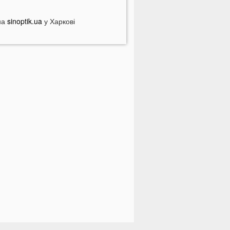
 Луцьку на Ковельській затримали
ійськового у СЗЧ
на
sinoptik.ua
у Харкові
Смерть на дорозі не злякала
ажорів»: лучани продовжують
асово скаржитися на нічні
ерегони
На Світязі у воді помітили гадюку
а Волині у річці Стир знайшли тіло
итини
ромаду на Волині відключать від
вітла: відомі дати
країнців попереджають про
номалію 6 серпня
На Волині підтвердили загибель
ероя, який рік вважався зниклим
езвісти
ПНЯ