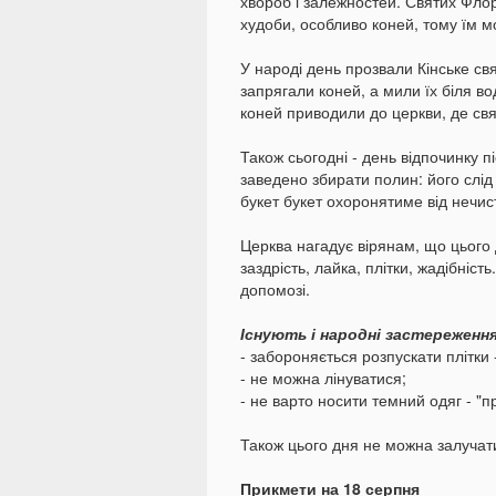
хвороб і залежностей. Святих Фло
худоби, особливо коней, тому їм мо
У народі день прозвали Кінське свя
запрягали коней, а мили їх біля во
коней приводили до церкви, де св
Також сьогодні - день відпочинку 
заведено збирати полин: його слід
букет букет охоронятиме від нечис
Церква нагадує вірянам, що цього д
заздрість, лайка, плітки, жадібніст
допомозі.
Існують і народні застереження
- забороняється розпускати плітки
- не можна лінуватися;
- не варто носити темний одяг - "пр
Також цього дня не можна залучат
Прикмети на 18 серпня