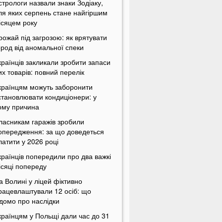
стрологи назвали знаки Зодіаку,
ля яких серпень стане найгіршим
ісяцем року
рожай під загрозою: як врятувати
ород від аномальної спеки
країнців закликали зробити запаси
их товарів: повний перелік
країнцям можуть заборонити
становлювати кондиціонери: у
ому причина
ласникам гаражів зробили
опередження: за що доведеться
латити у 2026 році
країнців попередили про два важкі
ісяці попереду
а Волині у ліцей фіктивно
рацевлаштували 12 осіб: що
ідомо про наслідки
країнцям у Польщі дали час до 31