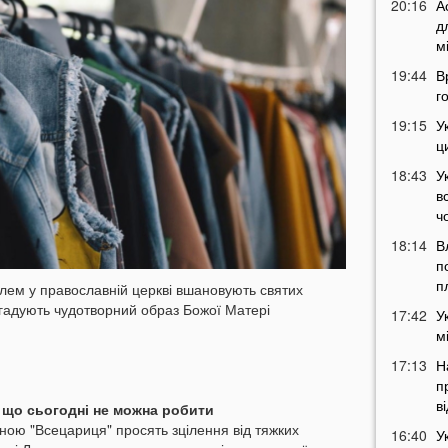
20:16
А
д
м
19:44
В
г
19:15
У
ц
18:43
У
в
ч
18:14
В
п
п
лем у православній церкві вшановують святих
згадують чудотворний образ Божої Матері
17:42
У
м
17:13
Н
п
в
 що сьогодні не можна робити
ною "Всецариця" просять зцілення від тяжких
16:40
У