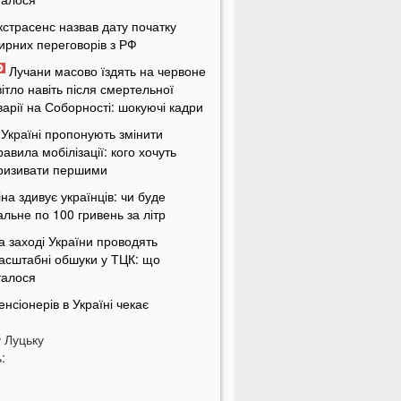
кстрасенс назвав дату початку
ирних переговорів з РФ
Лучани масово їздять на червоне
вітло навіть після смертельної
варії на Соборності: шокуючі кадри
 Україні пропонують змінити
равила мобілізації: кого хочуть
ризивати першими
іна здивує українців: чи буде
альне по 100 гривень за літр
а заході України проводять
асштабні обшуки у ТЦК: що
талося
енсіонерів в Україні чекає
асштабна перевірка: кого це
у
оркнеться
Луцьку
:
країну накриє потужна магнітна
уря: названі небезпечні дати