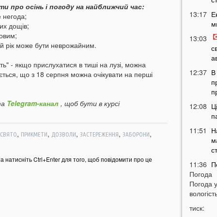
и про осінь і погоду на найближчий час:
13:17
Е
е негода;
м
их дощів;
щовим;
13:03
ній рік може бути неврожайним.
с
а
ть" - якщо прислухатися в тиші на лузі, можна
12:37
В
ається, що з 18 серпня можна очікувати на перші
п
п
а
Telegram-канал
, щоб бути в курсі
12:08
Ц
п
11:51
Н
,
,
,
,
,
 СВЯТО
ПРИКМЕТИ
ДОЗВОЛИ
ЗАСТЕРЕЖЕННЯ
ЗАБОРОНИ
м
с
та натисніть Ctrl+Enter для того, щоб повідомити про це
11:36
П
Погода
м
Погода 
т
вологість
11:07
У
тиск:
б