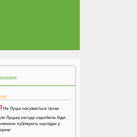
 НОВИНИ
ПНЯ
На Луцьк насувається гроза
іля Луцька негода наробила біди:
олиняни публікують наслідки у
ережі