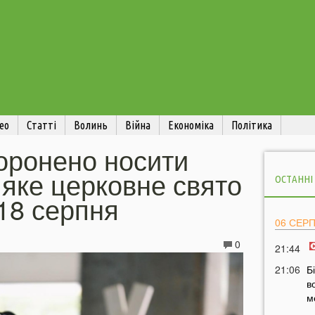
ео
Статті
Волинь
Війна
Економіка
Політика
оронено носити
 яке церковне свято
ОСТАННІ
18 серпня
06 СЕР
0
21:44
21:06
Б
в
м