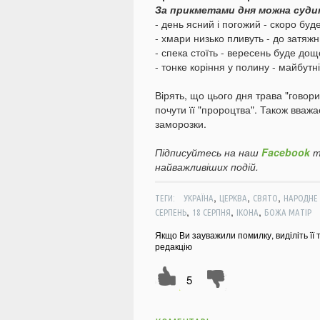
За прикметами дня можна судит
- день ясний і погожий - скоро буд
- хмари низько пливуть - до затяжн
- спека стоїть - вересень буде до
- тонке коріння у полину - майбут
Вірять, що цього дня трава "говори
почути її "пророцтва". Також вваж
заморозки.
Підписуйтесь на наш
Facebook
т
найважливіших подій.
,
,
,
ТЕГИ:
УКРАЇНА
ЦЕРКВА
СВЯТО
НАРОДНЕ
,
,
,
СЕРПЕНЬ
18 СЕРПНЯ
ІКОНА
БОЖА МАТІР
Якщо Ви зауважили помилку, виділіть її 
редакцію
5