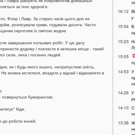
ра і Лавра шанують як покровителів домашньої
с
ляться за їхнє здоров'я.
16:12
В
у
то, Флор і Лавр. За старих часів цього дня не
дойм, розчісували гриви, годували досита. Часто
15:54
В
ященик окропляв їх святою водою
щ
15:23
Н
після завершення польових робіт. У цю дату
Л
 принести додому і покласти в затишне місце - такий
тої сили, лиха і поганих людей.
15:05
п
ня, як і будь-якого іншого, неприпустимі злість,
14:53
У
ь. Не можна мститися, впадати у відчай і відмовляти в
п
с
:
14:26
У
 - повернуться бумерангом;
р
14:10
С
итягує" біди.
п
и до роботи коней.
13:38
Ж
н
с