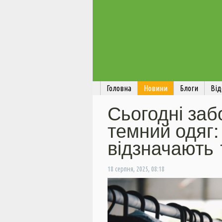
Головна
Новини
Блоги
Від
Сьогодні заб
темний одяг:
відзначають 
18 серпня, 2025, 08:18