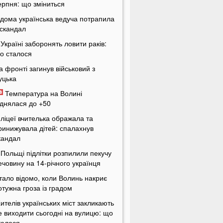
ерпня: що зміниться
ідома українська ведуча потрапила
 скандал
 Україні заборонять ловити раків:
о сталося
а фронті загинув військовий з
уцька
Температура на Волині
іднялася до +50
 ліцеї вчителька ображала та
ринижувала дітей: спалахнув
кандал
 Польщі підлітки розпилили пекучу
ечовину на 14-річного українця
тало відомо, коли Волинь накриє
отужна гроза із градом
ителів українських міст закликають
е виходити сьогодні на вулицю: що
талося