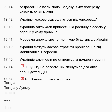
20:14
Астрологи назвали знаки Зодіаку, яких попереду
чекають важкі місяці
19:42
Українки масово відмовляються від консервації
19:13
Українців закликали принести цю рослину в оселю у
серпні: у чому причина
18:41
Мороз чи аномальне тепло: якою буде зима в Україні
18:12
Українці можуть масово втратити бронювання від
мобілізації з 1 вересня
17:40
Українців закликали не скуповувати долари у серпні
17:14
У Луцьку на Ковельській зіткнулися два авто:
перші деталі ДТП
16:52
На Волинь насувається гроза
Погода
16:39
На Волині тракторист збив на смерть 58-річного
Погода у
Луцьку
чоловіка
вологість:
16:10
На фронті загинув 34-річний Герой з Волині
тиск:
15:37
Швидкого завершення війни не буде? Невтішний
вітер:
прогноз для України