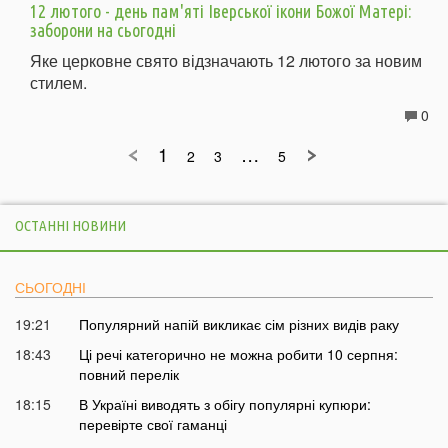
12 лютого - день пам'яті Іверської ікони Божої Матері:
заборони на сьогодні
Яке церковне свято відзначають 12 лютого за новим
стилем.
0
1
…
2
3
5
ОСТАННІ НОВИНИ
СЬОГОДНІ
19:21
Популярний напій викликає сім різних видів раку
18:43
Ці речі категорично не можна робити 10 серпня:
повний перелік
18:15
В Україні виводять з обігу популярні купюри:
перевірте свої гаманці