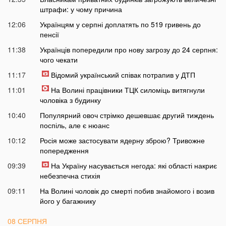
штрафи: у чому причина
12:06
Українцям у серпні доплатять по 519 гривень до
пенсії
11:38
Українців попередили про нову загрозу до 24 серпня:
чого чекати
11:17
Відомий український співак потрапив у ДТП
11:01
На Волині працівники ТЦК силоміць витягнули
чоловіка з будинку
10:40
Популярний овоч стрімко дешевшає другий тиждень
поспіль, але є нюанс
10:12
Росія може застосувати ядерну зброю? Тривожне
попередження
09:39
На Україну насувається негода: які області накриє
небезпечна стихія
09:11
На Волині чоловік до смерті побив знайомого і возив
його у багажнику
08 СЕРПНЯ