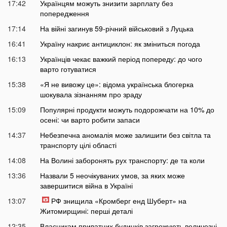
17:42
Українцям можуть знизити зарплату без
попередження
17:14
На війні загинув 59-річний військовий з Луцька
16:41
Україну накриє антициклон: як зміниться погода
16:13
Українців чекає важкий період попереду: до чого
варто готуватися
15:38
«Я не вивожу це»: відома українська блогерка
шокувала зізнанням про зраду
15:09
Популярні продукти можуть подорожчати на 10% до
осені: чи варто робити запаси
14:37
Небезпечна аномалія може залишити без світла та
транспорту цілі області
14:08
На Волині заборонять рух транспорту: де та коли
13:36
Назвали 5 неочікуваних умов, за яких може
завершитися війна в Україні
13:07
РФ знищила «Кромберг енд Шуберт» на
Житомирщині: перші деталі
12:35
Власникам приватних будинків загрожують величезні