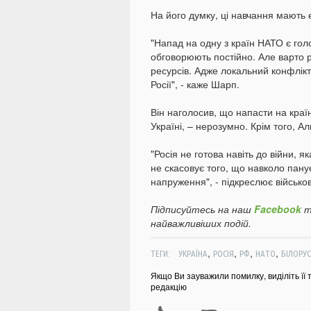
На його думку, ці навчання мають 
"Напад на одну з країн НАТО є го
обговорюють постійно. Але варто р
ресурсів. Адже локальний конфлікт
Росії", - каже Шарп.
Він наголосив, що напасти на краї
Україні, – нерозумно. Крім того, А
"Росія не готова навіть до війни, 
не скасовує того, що навколо пану
напруження", - підкреслює військо
Підписуйтесь на наш
Facebook
т
найважливіших подій.
,
,
,
,
ТЕГИ:
УКРАЇНА
РОСІЯ
РФ
НАТО
БІЛОРУС
Якщо Ви зауважили помилку, виділіть її 
редакцію