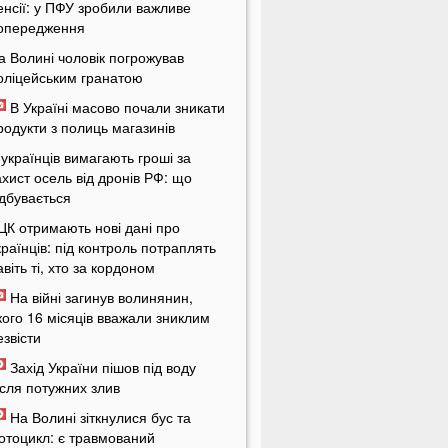
енсії: у ПФУ зробили важливе
опередження
а Волині чоловік погрожував
оліцейським гранатою
В Україні масово почали зникати
родукти з полиць магазинів
 українців вимагають гроші за
ахист осель від дронів РФ: що
ідбувається
ЦК отримають нові дані про
країнців: під контроль потраплять
авіть ті, хто за кордоном
На війні загинув волинянин,
кого 16 місяців вважали зниклим
езвісти
Захід України пішов під воду
ісля потужних злив
На Волині зіткнулися бус та
отоцикл: є травмований