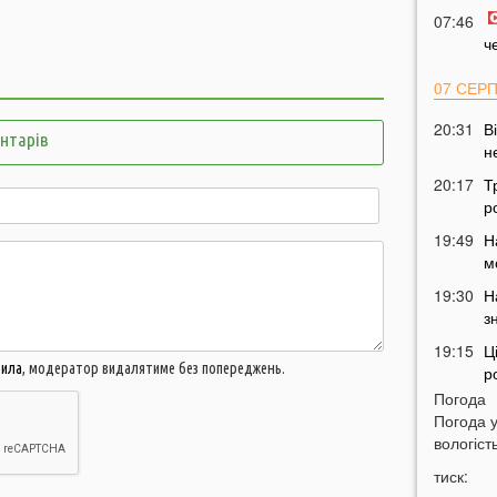
07:46
ч
07 СЕР
20:31
В
ентарів
н
20:17
Т
р
19:49
Н
м
19:30
Н
з
19:15
Ц
вила
, модератор видалятиме без попереджень.
р
Погода
18:52
Погода 
в
вологість
18:28
У
тиск:
м