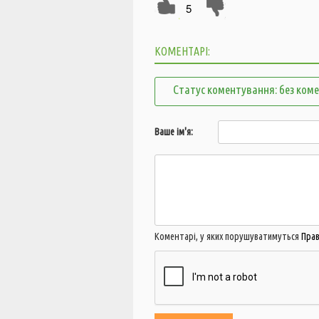
5
КОМЕНТАРІ:
Статус коментування: без ком
Ваше ім'я:
Коментарі, у яких порушуватимуться
Пра