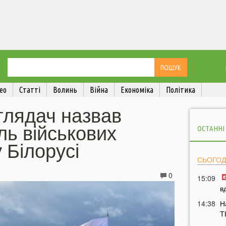
ео
Статті
Волинь
Війна
Економіка
Політика
глядач назвав
ль військових
ОСТАННІ
 Білорусі
СЬОГОД
0
15:09
в
14:38
Н
Т