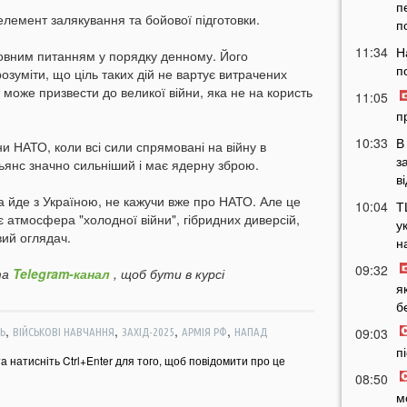
п
елемент залякування та бойової підготовки.
п
11:34
Н
ловним питанням у порядку денному. Його
п
озуміти, що ціль таких дій не вартує витрачених
 може призвести до великої війни, яка не на користь
11:05
п
10:33
В
ни НАТО, коли всі сили спрямовані на війну в
з
льянс значно сильніший і має ядерну зброю.
в
яка йде з Україною, не кажучи вже про НАТО. Але це
10:04
Т
є атмосфера "холодної війни", гібридних диверсій,
у
вий оглядач.
н
09:32
а
Telegram-канал
, щоб бути в курсі
я
б
,
,
,
,
09:03
Ь
ВІЙСЬКОВІ НАВЧАННЯ
ЗАХІД-2025
АРМІЯ РФ
НАПАД
п
та натисніть Ctrl+Enter для того, щоб повідомити про це
08:50
м