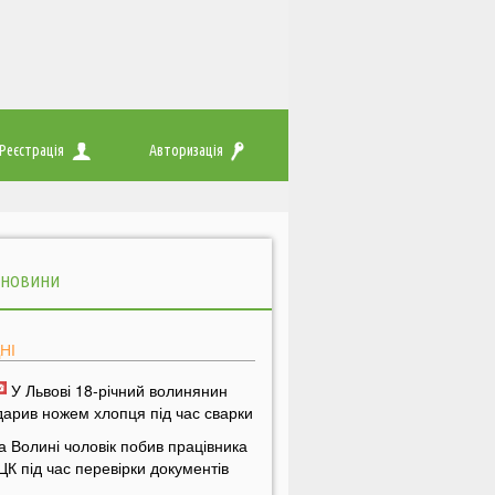
Реєстрація
Авторизація
 НОВИНИ
НІ
У Львові 18-річний волинянин
дарив ножем хлопця під час сварки
а Волині чоловік побив працівника
ЦК під час перевірки документів