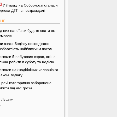
У Луцьку на Соборності сталася
ергова ДТП: є постраждалі
ПНЯ
ід цих напоїв ви будете спати як
емовля
ри знаки Зодіаку несподівано
озбагатіють найближчим часом
азвали 5 побутових справ, які не
ожна робити в суботу та неділю
азвали найжадібніших чоловіків за
наком Зодіаку
і речі категорично заборонено
обити під час грози
На заході України чоловік
у
Луцьку
піймав 10-кілограмову рибу
:
країнці можуть вивести гроші з
обільного рахунку на картку, але є