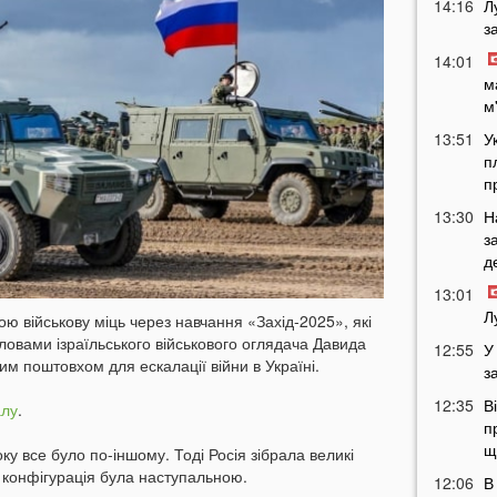
14:16
Л
з
14:01
м
м
13:51
У
п
п
13:30
Н
з
д
13:01
Л
ю військову міць через навчання «Захід-2025», які
словами ізраїльського військового оглядача Давида
12:55
У
м поштовхом для ескалації війни в Україні.
з
12:35
В
алу
.
п
щ
у все було по-іншому. Тоді Росія зібрала великі
 конфігурація була наступальною.
12:06
В