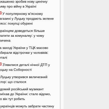
укашенко зробив нову цинічну
аяву про війну в Україні
У популярному м'ясному
агазині у Луцьку продають зелене
'ясо: покупці обурені
країнцям доведеться більше
латити за комуналку: у чому
ричина
а заході України у ТЦК масово
абирали відстрочки у чоловіків:
еталі
Зʼявилися деталі нічної ДТП у
уцьку на Соборності
 Луцьку утворився величезний
атор: що сталося
ідомий російський музикант
риїхав до України: стало відомо,
о він тут робить
 українців можуть забрати частину