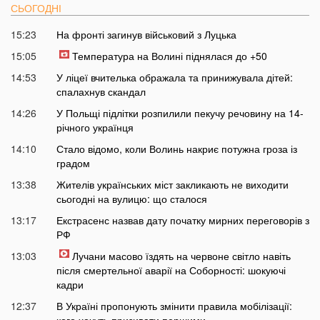
СЬОГОДНІ
15:23
На фронті загинув військовий з Луцька
15:05
Температура на Волині піднялася до +50
14:53
У ліцеї вчителька ображала та принижувала дітей:
спалахнув скандал
14:26
У Польщі підлітки розпилили пекучу речовину на 14-
річного українця
14:10
Стало відомо, коли Волинь накриє потужна гроза із
градом
13:38
Жителів українських міст закликають не виходити
сьогодні на вулицю: що сталося
13:17
Екстрасенс назвав дату початку мирних переговорів з
РФ
13:03
Лучани масово їздять на червоне світло навіть
після смертельної аварії на Соборності: шокуючі
кадри
12:37
В Україні пропонують змінити правила мобілізації: