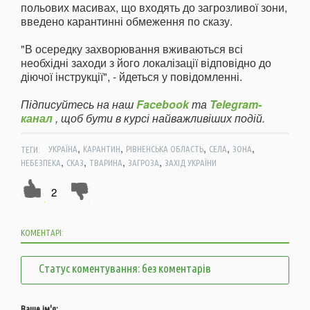
польових масивах, що входять до загрозливої зони,
введено карантинні обмеження по сказу.
"В осередку захворювання вживаються всі
необхідні заходи з його локалізації відповідно до
діючої інструкції", - йдеться у повідомленні.
Підписуйтесь на наш
Facebook
та
Telegram-
канал
, щоб бути в курсі найважливіших подій.
,
,
,
,
,
ТЕГИ:
УКРАЇНА
КАРАНТИН
РІВНЕНСЬКА ОБЛАСТЬ
СЕЛА
ЗОНА
,
,
,
,
НЕБЕЗПЕКА
СКАЗ
ТВАРИНА
ЗАГРОЗА
ЗАХІД УКРАЇНИ
2
КОМЕНТАРІ:
Статус коментування: без коментарів
Ваше ім'я: