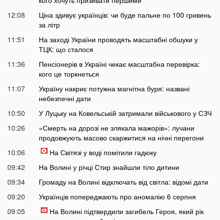
кого хочуть призивати першими
12:08
Ціна здивує українців: чи буде пальне по 100 гривень
за літр
11:51
На заході України проводять масштабні обшуки у
ТЦК: що сталося
11:36
Пенсіонерів в Україні чекає масштабна перевірка:
кого це торкнеться
11:07
Україну накриє потужна магнітна буря: названі
небезпечні дати
10:50
У Луцьку на Ковельській затримали військового у СЗЧ
10:26
«Смерть на дорозі не злякала мажорів»: лучани
продовжують масово скаржитися на нічні перегони
10:06
На Світязі у воді помітили гадюку
09:42
На Волині у річці Стир знайшли тіло дитини
09:34
Громаду на Волині відключать від світла: відомі дати
09:20
Українців попереджають про аномалію 6 серпня
09:05
На Волині підтвердили загибель Героя, який рік