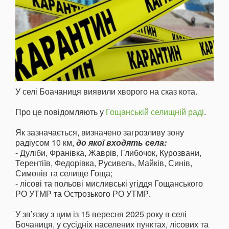
У селі Боачаниця виявили хворого на сказ кота.
Про це повідомляють у
Гощанській селищній раді
.
Як зазначається, визначено загрозливу зону
радіусом 10 км,
до якої входять села:
- Дуліби, Франівка, Жаврів, Глибочок, Курозвани,
Терентіїв, Федорівка, Русивель, Майків, Синів,
Симонів та селище Гоща;
- лісові та польові мисливські угіддя Гощанського
РО УТМР та Острозького РО УТМР.
У зв’язку з цим із 15 вересня 2025 року в селі
Бочаниця, у сусідніх населених пунктах, лісових та