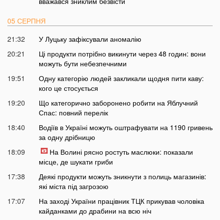
вважався зниклим безвісти
05 СЕРПНЯ
21:32
У Луцьку зафіксували аномалію
20:21
Ці продукти потрібно викинути через 48 годин: вони
можуть бути небезпечними
19:51
Одну категорію людей закликали щодня пити каву:
кого це стосується
19:20
Що категорично заборонено робити на Яблучний
Спас: повний перелік
18:40
Водіїв в Україні можуть оштрафувати на 1190 гривень
за одну дрібницю
18:09
На Волині рясно ростуть маслюки: показали
місце, де шукати гриби
17:38
Деякі продукти можуть зникнути з полиць магазинів:
які міста під загрозою
17:07
На заході України працівник ТЦК прикував чоловіка
кайданками до драбини на всю ніч