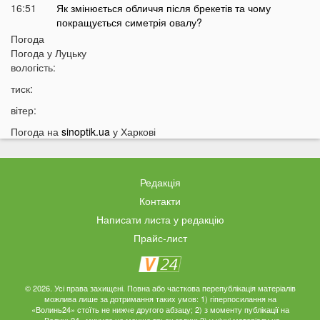
16:51
Як змінюється обличчя після брекетів та чому
покращується симетрія овалу?
Погода
16:36
Астролог назвав подію, після якої закінчиться війна в
Погода у
Луцьку
Україні
вологість:
16:05
Аномальна спека у Луцьку: термометр показав
тиск:
+50 градусів
вітер:
15:53
Коли в Україну прийде похолодання: назвали точну
дату
Погода на
sinoptik.ua
у Харкові
15:35
«Можна просто вмерти»: українці масово скаржаться
на «Укрзалізницю»
Редакція
15:14
На Світязі водій не пропустив людей з дітьми на
пішохідному переході: спалахнув новий скандал
Контакти
Написати листа у редакцію
14:46
Росія готує новий масований удар: які області під
загрозою
Прайс-лист
14:30
Відома тарологиня зробила тривожне передбачення
про війну в Україні
© 2026. Усі права захищені. Повна або часткова перепублікація матеріалів
14:15
«Не зупинився перед кортежем»: на Волині
можлива лише за дотримання таких умов: 1) гіперпосилання на
спалахнув скандал через водія автобуса
«Волинь24» стоїть не нижче другого абзацу; 2) з моменту публікації на