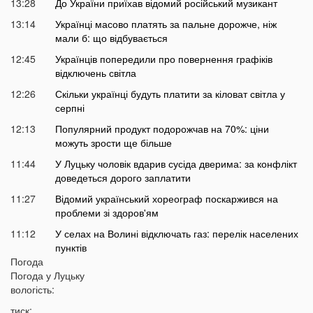
13:28
До України приїхав відомий російський музикант
13:14
Українці масово платять за пальне дорожче, ніж
мали б: що відбувається
12:45
Українців попередили про повернення графіків
відключень світла
12:26
Скільки українці будуть платити за кіловат світла у
серпні
12:13
Популярний продукт подорожчав на 70%: ціни
можуть зрости ще більше
11:44
У Луцьку чоловік вдарив сусіда дверима: за конфлікт
доведеться дорого заплатити
11:27
Відомий український хореограф поскаржився на
проблеми зі здоров'ям
11:12
У селах на Волині відключать газ: перелік населених
пунктів
Погода
10:56
У басейні біля будинку втопилася 1-річна дитина
Погода у
Луцьку
10:43
вологість:
Українці можуть втратити відстрочку від мобілізації у
серпні
тиск: