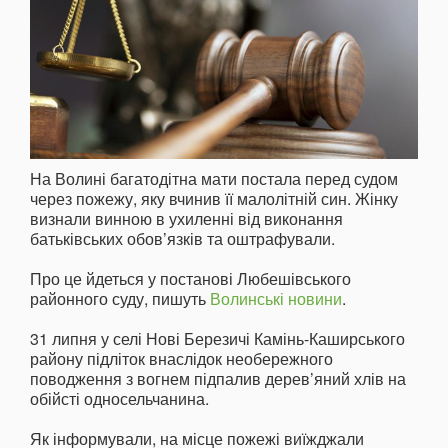
На Волині багатодітна мати постала перед судом
через пожежу, яку вчинив її малолітній син. Жінку
визнали винною в ухиленні від виконання
батьківських обов’язків та оштрафували.
Про це йдеться у постанові Любешівського
районного суду, пишуть
Волинські новини
.
31 липня у селі Нові Березичі Камінь-Каширського
району підліток внаслідок необережного
поводження з вогнем підпалив дерев’яний хлів на
обійсті односельчанина.
Як інформували, на місце пожежі виїжджали