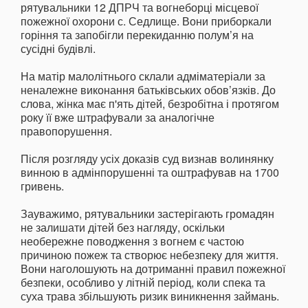
рятувальники 12 ДПРЧ та вогнеборці місцевої
пожежної охорони с. Седлище. Вони приборкали
горіння та запобігли перекиданню полум’я на
сусідні будівлі.
На матір малолітнього склали адміматеріали за
неналежне виконання батьківських обов’язків. До
слова, жінка має п'ять дітей, безробітна і протягом
року її вже штрафували за аналогічне
правопорушення.
Після розгляду усіх доказів суд визнав волинянку
винною в адмінпорушенні та оштрафував на 1700
гривень.
Зауважимо, рятувальники застерігають громадян
не залишати дітей без нагляду, оскільки
необережне поводження з вогнем є частою
причиною пожеж та створює небезпеку для життя.
Вони наголошують на дотриманні правил пожежної
безпеки, особливо у літній період, коли спека та
суха трава збільшують ризик виникнення займань.