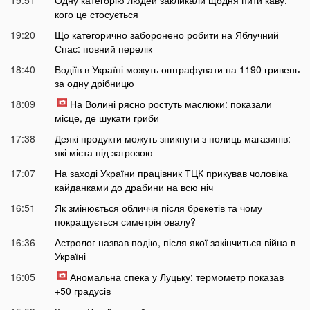
19:51
Одну категорію людей закликали щодня пити каву:
кого це стосується
19:20
Що категорично заборонено робити на Яблучний
Спас: повний перелік
18:40
Водіїв в Україні можуть оштрафувати на 1190 гривень
за одну дрібницю
18:09
На Волині рясно ростуть маслюки: показали
місце, де шукати гриби
17:38
Деякі продукти можуть зникнути з полиць магазинів:
які міста під загрозою
17:07
На заході України працівник ТЦК прикував чоловіка
кайданками до драбини на всю ніч
16:51
Як змінюється обличчя після брекетів та чому
покращується симетрія овалу?
16:36
Астролог назвав подію, після якої закінчиться війна в
Україні
16:05
Аномальна спека у Луцьку: термометр показав
+50 градусів