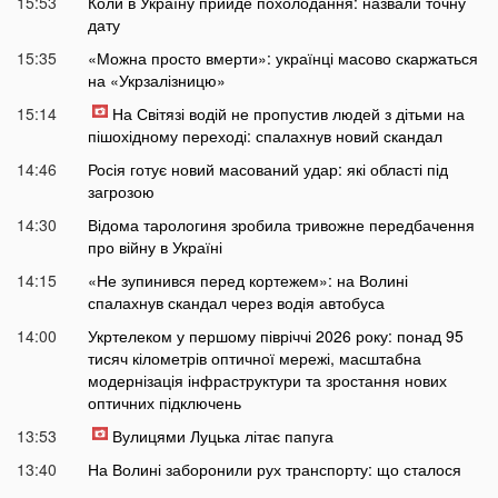
15:53
Коли в Україну прийде похолодання: назвали точну
дату
15:35
«Можна просто вмерти»: українці масово скаржаться
на «Укрзалізницю»
15:14
На Світязі водій не пропустив людей з дітьми на
пішохідному переході: спалахнув новий скандал
14:46
Росія готує новий масований удар: які області під
загрозою
14:30
Відома тарологиня зробила тривожне передбачення
про війну в Україні
14:15
«Не зупинився перед кортежем»: на Волині
спалахнув скандал через водія автобуса
14:00
Укртелеком у першому півріччі 2026 року: понад 95
тисяч кілометрів оптичної мережі, масштабна
модернізація інфраструктури та зростання нових
оптичних підключень
13:53
Вулицями Луцька літає папуга
13:40
На Волині заборонили рух транспорту: що сталося