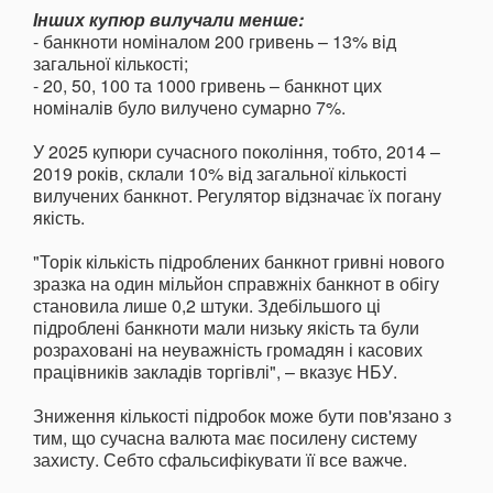
Інших купюр вилучали менше:
- банкноти номіналом 200 гривень – 13% від
загальної кількості;
- 20, 50, 100 та 1000 гривень – банкнот цих
номіналів було вилучено сумарно 7%.
У 2025 купюри сучасного покоління, тобто, 2014 –
2019 років, склали 10% від загальної кількості
вилучених банкнот. Регулятор відзначає їх погану
якість.
"Торік кількість підроблених банкнот гривні нового
зразка на один мільйон справжніх банкнот в обігу
становила лише 0,2 штуки. Здебільшого ці
підроблені банкноти мали низьку якість та були
розраховані на неуважність громадян і касових
працівників закладів торгівлі", – вказує НБУ.
Зниження кількості підробок може бути пов'язано з
тим, що сучасна валюта має посилену систему
захисту. Себто сфальсифікувати її все важче.