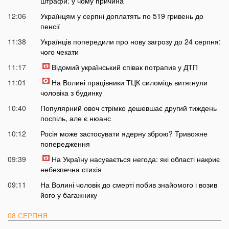
штрафи: у чому причина
12:06
Українцям у серпні доплатять по 519 гривень до
пенсії
11:38
Українців попередили про нову загрозу до 24 серпня:
чого чекати
11:17
Відомий український співак потрапив у ДТП
11:01
На Волині працівники ТЦК силоміць витягнули
чоловіка з будинку
10:40
Популярний овоч стрімко дешевшає другий тиждень
поспіль, але є нюанс
10:12
Росія може застосувати ядерну зброю? Тривожне
попередження
09:39
На Україну насувається негода: які області накриє
небезпечна стихія
09:11
На Волині чоловік до смерті побив знайомого і возив
його у багажнику
08 СЕРПНЯ