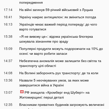
попередження
17:14
На війні загинув 59-річний військовий з Луцька
16:41
Україну накриє антициклон: як зміниться погода
16:13
Українців чекає важкий період попереду: до чого
варто готуватися
15:38
«Я не вивожу це»: відома українська блогерка
шокувала зізнанням про зраду
15:09
Популярні продукти можуть подорожчати на 10% до
осені: чи варто робити запаси
14:37
Небезпечна аномалія може залишити без світла та
транспорту цілі області
14:08
На Волині заборонять рух транспорту: де та коли
13:36
Назвали 5 неочікуваних умов, за яких може
завершитися війна в Україні
13:07
РФ знищила «Кромберг енд Шуберт» на
Житомирщині: перші деталі
12:35
Власникам приватних будинків загрожують величезні