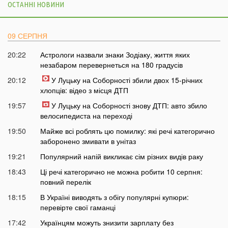
ОСТАННІ НОВИНИ
09 СЕРПНЯ
20:22
Астрологи назвали знаки Зодіаку, життя яких
незабаром перевернеться на 180 градусів
20:12
У Луцьку на Соборності збили двох 15-річних
хлопців: відео з місця ДТП
19:57
У Луцьку на Соборності знову ДТП: авто збило
велосипедиста на переході
19:50
Майже всі роблять цю помилку: які речі категорично
заборонено змивати в унітаз
19:21
Популярний напій викликає сім різних видів раку
18:43
Ці речі категорично не можна робити 10 серпня:
повний перелік
18:15
В Україні виводять з обігу популярні купюри:
перевірте свої гаманці
17:42
Українцям можуть знизити зарплату без