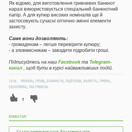
Як відомо, для виготовлення гривневих банкнот
наразі використовується спеціальний банкнотний
папір. А для купюр високих номіналів ще й
застосовують сучасні оптично-змінні елементи
захисту.
Саме вони дозволяють:
- громадянам – легше перевірити купюру;
- а зловмисникам – завадити підробити гроші.
Підписуйтесь на наш
Facebook
та
Telegram-
канал
, щоб бути в курсі найважливіших подій.
,
,
,
,
,
,
ТЕГИ:
УКРАЇНА
ГРОШІ
БАНКНОТИ
ПІДРОБКИ
ВАЛЮТА
ГРИВНІ
,
ЕКОНОМІКА
500 ГРИВЕНЬ
1
КОМЕНТАРІ:
Статус коментування: без коментарів