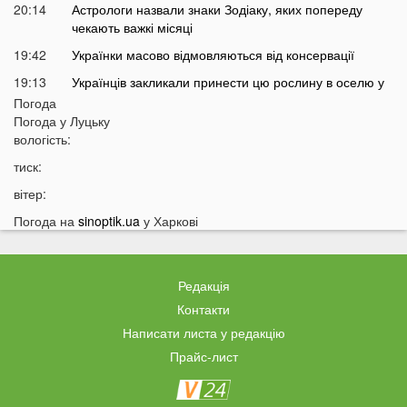
20:14
Астрологи назвали знаки Зодіаку, яких попереду
чекають важкі місяці
19:42
Українки масово відмовляються від консервації
19:13
Українців закликали принести цю рослину в оселю у
серпні: у чому причина
Погода
Погода у
Луцьку
18:41
Мороз чи аномальне тепло: якою буде зима в Україні
вологість:
18:12
Українці можуть масово втратити бронювання від
тиск:
мобілізації з 1 вересня
вітер:
17:40
Українців закликали не скуповувати долари у серпні
Погода на
sinoptik.ua
у Харкові
17:14
У Луцьку на Ковельській зіткнулися два авто:
перші деталі ДТП
16:52
На Волинь насувається гроза
Редакція
16:39
На Волині тракторист збив на смерть 58-річного
Контакти
чоловіка
Написати листа у редакцію
16:10
На фронті загинув 34-річний Герой з Волині
Прайс-лист
15:37
Швидкого завершення війни не буде? Невтішний
прогноз для України