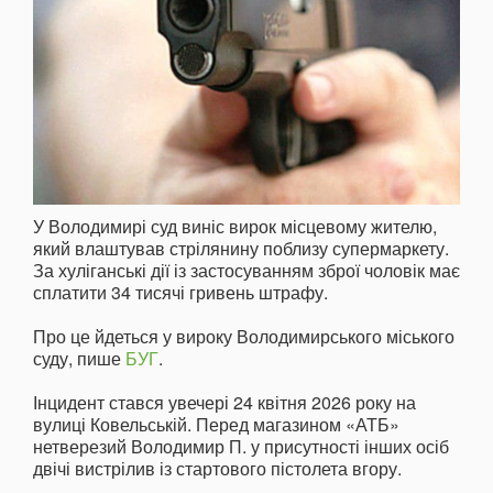
У Володимирі суд виніс вирок місцевому жителю,
який влаштував стрілянину поблизу супермаркету.
За хуліганські дії із застосуванням зброї чоловік має
сплатити 34 тисячі гривень штрафу.
Про це йдеться у вироку Володимирського міського
суду, пише
БУГ
.
Інцидент стався увечері 24 квітня 2026 року на
вулиці Ковельській. Перед магазином «АТБ»
нетверезий Володимир П. у присутності інших осіб
двічі вистрілив із стартового пістолета вгору.