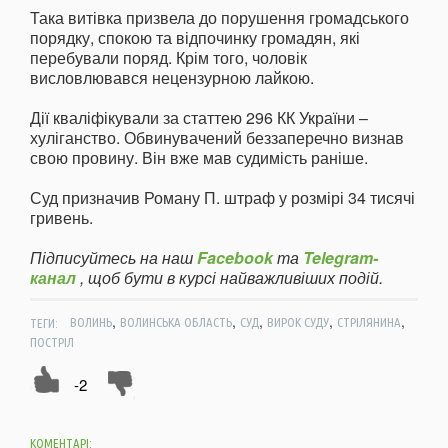
Така витівка призвела до порушення громадського
порядку, спокою та відпочинку громадян, які
перебували поряд. Крім того, чоловік
висловлювався нецензурною лайкою.
Дії кваліфікували за статтею 296 КК України –
хуліганство. Обвинувачений беззаперечно визнав
свою провину. Він вже мав судимість раніше.
Суд призначив Роману П. штраф у розмірі 34 тисячі
гривень.
Підписуйтесь на наш
Facebook
та
Telegram-
канал
, щоб бути в курсі найважливіших подій.
,
,
,
,
,
ТЕГИ:
ВОЛИНЬ
ВОЛИНСЬКА ОБЛАСТЬ
СУД
ВИРОК СУДУ
СТРІЛЯНИНА
ПОСТРІЛ
-2
КОМЕНТАРІ: