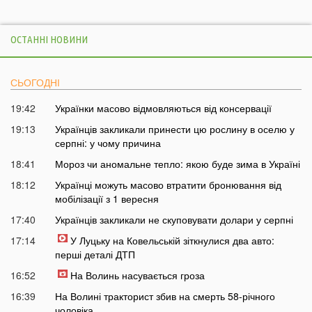
ОСТАННІ НОВИНИ
СЬОГОДНІ
19:42
Українки масово відмовляються від консервації
19:13
Українців закликали принести цю рослину в оселю у
серпні: у чому причина
18:41
Мороз чи аномальне тепло: якою буде зима в Україні
18:12
Українці можуть масово втратити бронювання від
мобілізації з 1 вересня
17:40
Українців закликали не скуповувати долари у серпні
17:14
У Луцьку на Ковельській зіткнулися два авто:
перші деталі ДТП
16:52
На Волинь насувається гроза
16:39
На Волині тракторист збив на смерть 58-річного
чоловіка