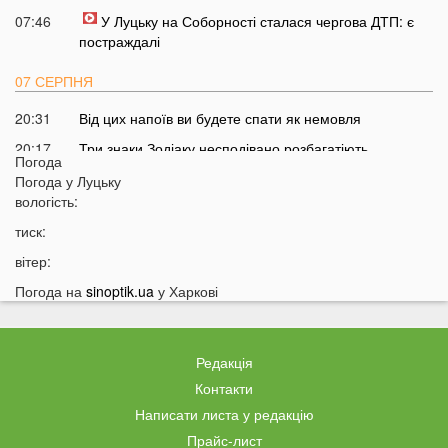
07:46
У Луцьку на Соборності сталася чергова ДТП: є
постраждалі
07 СЕРПНЯ
20:31
Від цих напоїв ви будете спати як немовля
20:17
Три знаки Зодіаку несподівано розбагатіють
Погода
найближчим часом
Погода у
Луцьку
19:49
Назвали 5 побутових справ, які не можна робити в
вологість:
суботу та неділю
тиск:
19:30
Назвали найжадібніших чоловіків за знаком Зодіаку
вітер:
19:15
Ці речі категорично заборонено робити під час грози
Погода на
sinoptik.ua
у Харкові
18:52
На заході України чоловік впіймав 10-кілограмову
рибу
18:28
Українці можуть вивести гроші з мобільного рахунку
Редакція
на картку, але є важлива умова
Контакти
18:12
Отримав переказ на картку? Штраф 34 тисячі
Написати листа у редакцію
гривень
Прайс-лист