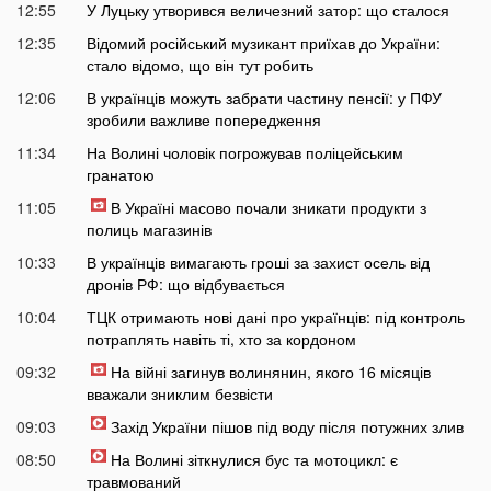
12:55
У Луцьку утворився величезний затор: що сталося
12:35
Відомий російський музикант приїхав до України:
стало відомо, що він тут робить
12:06
В українців можуть забрати частину пенсії: у ПФУ
зробили важливе попередження
11:34
На Волині чоловік погрожував поліцейським
гранатою
11:05
В Україні масово почали зникати продукти з
полиць магазинів
10:33
В українців вимагають гроші за захист осель від
дронів РФ: що відбувається
10:04
ТЦК отримають нові дані про українців: під контроль
потраплять навіть ті, хто за кордоном
09:32
На війні загинув волинянин, якого 16 місяців
вважали зниклим безвісти
09:03
Захід України пішов під воду після потужних злив
08:50
На Волині зіткнулися бус та мотоцикл: є
травмований