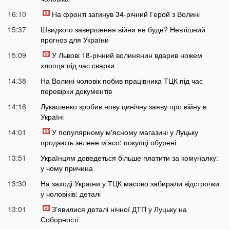
16:10
На фронті загинув 34-річний Герой з Волині
15:37
Швидкого завершення війни не буде? Невтішний
прогноз для України
15:09
У Львові 18-річний волинянин вдарив ножем
хлопця під час сварки
14:38
На Волині чоловік побив працівника ТЦК під час
перевірки документів
14:16
Лукашенко зробив нову цинічну заяву про війну в
Україні
14:01
У популярному м'ясному магазині у Луцьку
продають зелене м'ясо: покупці обурені
13:51
Українцям доведеться більше платити за комуналку:
у чому причина
13:30
На заході України у ТЦК масово забирали відстрочки
у чоловіків: деталі
13:01
Зʼявилися деталі нічної ДТП у Луцьку на
Соборності