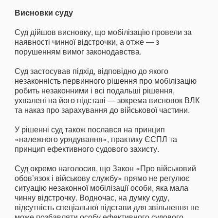
Висновки суду
Суд дійшов висновку, що мобілізацію провели за
наявності чинної відстрочки, а отже — з
порушенням вимог законодавства.
Суд застосував підхід, відповідно до якого
незаконність первинного рішення про мобілізацію
робить незаконними і всі подальші рішення,
ухвалені на його підставі — зокрема висновок ВЛК
та наказ про зарахування до військової частини.
У рішенні суд також послався на принцип
«належного урядування», практику ЄСПЛ та
принцип ефективного судового захисту.
Суд окремо наголосив, що Закон «Про військовий
обов’язок і військову службу» прямо не регулює
ситуацію незаконної мобілізації особи, яка мала
чинну відстрочку. Водночас, на думку суду,
відсутність спеціальної підстави для звільнення не
може позбавляти особу ефективного судового