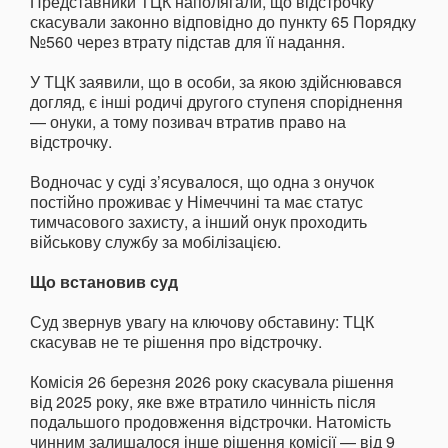
Представники ТЦК наполягали, що відстрочку
скасували законно відповідно до пункту 65 Порядку
№560 через втрату підстав для її надання.
У ТЦК заявили, що в особи, за якою здійснювався
догляд, є інші родичі другого ступеня споріднення
— онуки, а тому позивач втратив право на
відстрочку.
Водночас у суді з’ясувалося, що одна з онучок
постійно проживає у Німеччині та має статус
тимчасового захисту, а інший онук проходить
військову службу за мобілізацією.
Що встановив суд
Суд звернув увагу на ключову обставину: ТЦК
скасував не те рішення про відстрочку.
Комісія 26 березня 2026 року скасувала рішення
від 2025 року, яке вже втратило чинність після
подальшого продовження відстрочки. Натомість
чинним залишалося інше рішення комісії — від 9