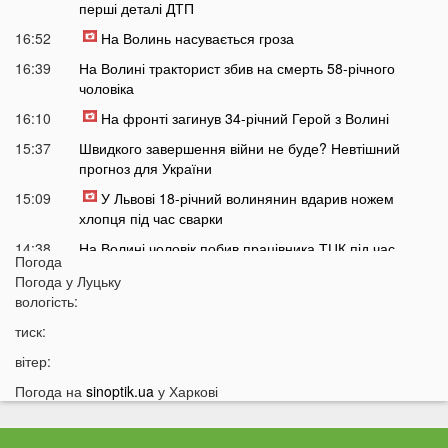
перші деталі ДТП
16:52
На Волинь насувається гроза
16:39
На Волині тракторист збив на смерть 58-річного
чоловіка
16:10
На фронті загинув 34-річний Герой з Волині
15:37
Швидкого завершення війни не буде? Невтішний
прогноз для України
15:09
У Львові 18-річний волинянин вдарив ножем
хлопця під час сварки
14:38
На Волині чоловік побив працівника ТЦК під час
Погода
перевірки документів
Погода у
Луцьку
14:16
Лукашенко зробив нову цинічну заяву про війну в
вологість:
Україні
тиск:
14:01
У популярному м'ясному магазині у Луцьку
вітер:
продають зелене м'ясо: покупці обурені
Погода на
sinoptik.ua
у Харкові
13:51
Українцям доведеться більше платити за комуналку:
у чому причина