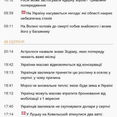
попередження
09:39
На Україну насувається негода: які області накриє
небезпечна стихія
09:11
На Волині чоловік до смерті побив знайомого і возив
його у багажнику
08 СЕРПНЯ
20:14
Астрологи назвали знаки Зодіаку, яких попереду
чекають важкі місяці
19:42
Українки масово відмовляються від консервації
19:13
Українців закликали принести цю рослину в оселю у
серпні: у чому причина
18:41
Мороз чи аномальне тепло: якою буде зима в Україні
18:12
Українці можуть масово втратити бронювання від
мобілізації з 1 вересня
17:40
Українців закликали не скуповувати долари у серпні
17:14
У Луцьку на Ковельській зіткнулися два авто: