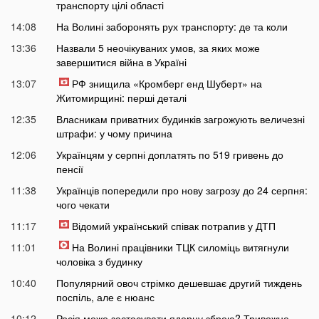
транспорту цілі області
14:08
На Волині заборонять рух транспорту: де та коли
13:36
Назвали 5 неочікуваних умов, за яких може
завершитися війна в Україні
13:07
РФ знищила «Кромберг енд Шуберт» на
Житомирщині: перші деталі
12:35
Власникам приватних будинків загрожують величезні
штрафи: у чому причина
12:06
Українцям у серпні доплатять по 519 гривень до
пенсії
11:38
Українців попередили про нову загрозу до 24 серпня:
чого чекати
11:17
Відомий український співак потрапив у ДТП
11:01
На Волині працівники ТЦК силоміць витягнули
чоловіка з будинку
10:40
Популярний овоч стрімко дешевшає другий тиждень
поспіль, але є нюанс
10:12
Росія може застосувати ядерну зброю? Тривожне