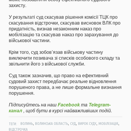
захисту.
У результаті суд скасував рішення комісії ТЦК про
скасування відстрочки, скасував висновок ВЛК про
придатність, визнав незаконним наказ про
мобілізацію та скасував наказ про зарахування до
військової частини.
Крім того, суд зобов’язав військову частину
виключити позивача зі списків особового складу та
звільнити його з військової служби.
Суд також зазначив, що право на ефективний
судовий захист передбачає реальне відновлення
порушеного права, а не лише формальне визнання
порушення.
Підписуйтесь на наш
Facebook
та
Telegram-
канал
, щоб бути в курсі найважливіших подій.
,
,
,
,
,
ТЕГИ:
ВОЛИНЬ
ВОЛИНСЬКА ОБЛАСТЬ
СУД
ВИРОК СУДУ
МОБІЛІЗАЦІЯ
ВІДСТРОЧКА