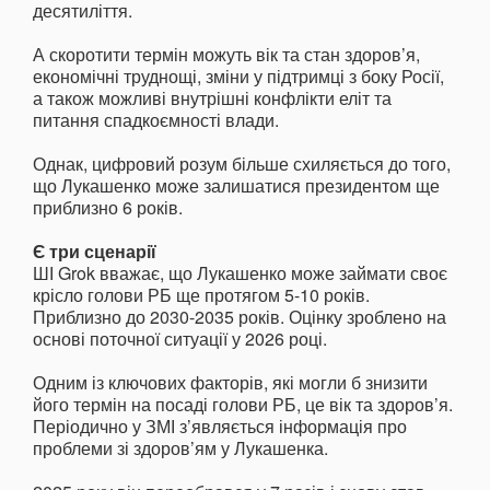
десятиліття.
А скоротити термін можуть вік та стан здоров’я,
економічні труднощі, зміни у підтримці з боку Росії,
а також можливі внутрішні конфлікти еліт та
питання спадкоємності влади.
Однак, цифровий розум більше схиляється до того,
що Лукашенко може залишатися президентом ще
приблизно 6 років.
Є три сценарії
ШІ Grok вважає, що Лукашенко може займати своє
крісло голови РБ ще протягом 5-10 років.
Приблизно до 2030-2035 років. Оцінку зроблено на
основі поточної ситуації у 2026 році.
Одним із ключових факторів, які могли б знизити
його термін на посаді голови РБ, це вік та здоров’я.
Періодично у ЗМІ з’являється інформація про
проблеми зі здоров’ям у Лукашенка.