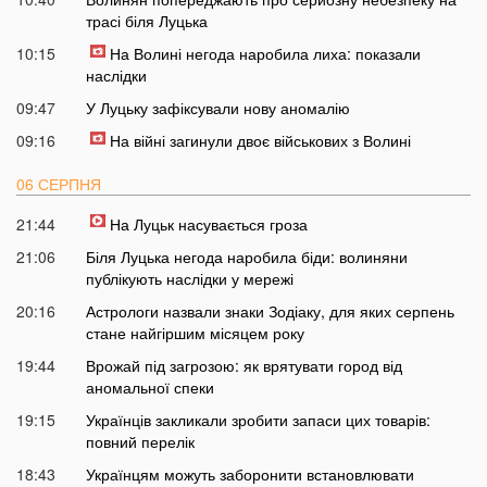
трасі біля Луцька
10:15
На Волині негода наробила лиха: показали
наслідки
09:47
У Луцьку зафіксували нову аномалію
09:16
На війні загинули двоє військових з Волині
06 СЕРПНЯ
21:44
На Луцьк насувається гроза
21:06
Біля Луцька негода наробила біди: волиняни
публікують наслідки у мережі
20:16
Астрологи назвали знаки Зодіаку, для яких серпень
стане найгіршим місяцем року
19:44
Врожай під загрозою: як врятувати город від
аномальної спеки
19:15
Українців закликали зробити запаси цих товарів:
повний перелік
18:43
Українцям можуть заборонити встановлювати