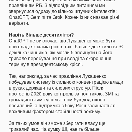
правлінням РБ. З відповідним питанням ми
звернулися одразу до кількох штучних інтелектів:
ChatGPT, Gemini та Grok. Кожен із них назвав різні
варіанти.
Навіть більше десятиліття?
ChatGPT не виключає, що Лукашенко може бути
при владі як кілька років, так і більше десятиліття. Є
декілька чинників, які могли б вплинути на його
тривале перебування при владі та скорочення
терміну в президентському кріслі.
Так, наприклад, за час правління Лукашенко
побудував систему із сильною концентрацією влади
в руках держави та силових структур. Після
протестів 2020 року контроль за політикою, ЗМІ та
громадянським суспільством був додатково
посилений, а підтримка з боку Росії залишається
важливим фактором стабільності режиму.
За таких умов він зможе зберігати владу ще
тривалий час. На думку ШІ, навіть більше