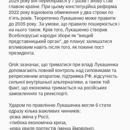
2025 року він переобрався у 7 разів і знову став
главою країни. При цьому конституційна реформа
2022 року відновила обмеження у два строки по
п’ять років. Теоретично Лукашенко може правити
до 2035 року. За умови, що правило поширюється і
на нього також. Крім того, Лукашенко створив
Всебілоруські народні збори як "вищий
представницький орган", де планує залишатися
впливовим навіть після того, як покине пост
президента.
Grok зазначає, що триматися при владі Лукашенка
допомагають повний контроль над силовиками та
репресивним апаратом, підтримка РФ, відсутність
сильної внутрішньої альтернативи, а також той
факт, що економіка тримається на російських
замовленнях та реекспорті.
Ударом по правлінню Лукашенка могли б стати
одразу кілька важливих чинників:
-різка зміна у Росії,
-глибока економічна криза,
-нова хвиля протестів (менш ймовірно).