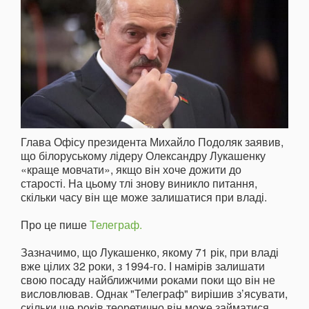
Глава Офісу президента Михайло Подоляк заявив,
що білоруському лідеру Олександру Лукашенку
«краще мовчати», якщо він хоче дожити до
старості. На цьому тлі знову виникло питання,
скільки часу він ще може залишатися при владі.
Про це пише
Телеграф.
Зазначимо, що Лукашенко, якому 71 рік, при владі
вже цілих 32 роки, з 1994-го. І намірів залишати
свою посаду найближчими роками поки що він не
висловлював. Однак "Телеграф" вирішив з’ясувати,
скільки ще років теоретично він може займатися