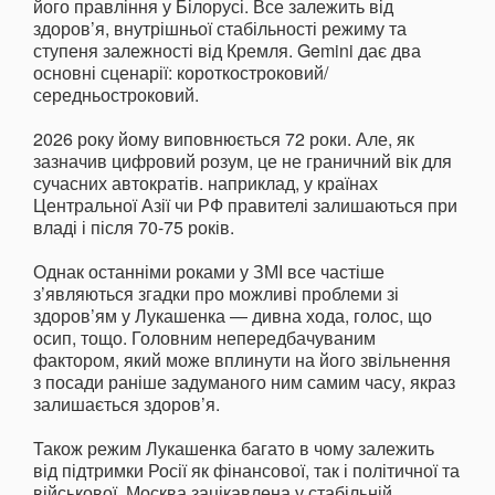
його правління у Білорусі. Все залежить від
здоров’я, внутрішньої стабільності режиму та
ступеня залежності від Кремля. Gemini дає два
основні сценарії: короткостроковий/
середньостроковий.
2026 року йому виповнюється 72 роки. Але, як
зазначив цифровий розум, це не граничний вік для
сучасних автократів. наприклад, у країнах
Центральної Азії чи РФ правителі залишаються при
владі і після 70-75 років.
Однак останніми роками у ЗМІ все частіше
з’являються згадки про можливі проблеми зі
здоров’ям у Лукашенка — дивна хода, голос, що
осип, тощо. Головним непередбачуваним
фактором, який може вплинути на його звільнення
з посади раніше задуманого ним самим часу, якраз
залишається здоров’я.
Також режим Лукашенка багато в чому залежить
від підтримки Росії як фінансової, так і політичної та
військової. Москва зацікавлена у стабільній