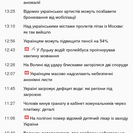
аномалії
13:25
Відомих українських артистів можуть позбавити
бронювання від мобілізації
13:10
Над українськими містами пролетів літак із Москви:
як так вийшло
12:56
Українцям можуть підвищити пенсії на 54%
12:43
У Луцьку водій тролейбуса проігнорував
хвилину мовчання
12:26
На Волині від удару блискавки загорілися дві споруди
12:07
Українцям масово надсилають небезпечні
анонімні листи
11:45
Україні загрожує дефіцит води: які регіони під
загрозою
11:27
Чоловік кинув гранату в кабінет комунальників через
платіжку: деталі
11:06
На полігоні помер відомий дитячий лікар із заходу
України
10:40
Волинян попереджають про серйозну небезпеку на