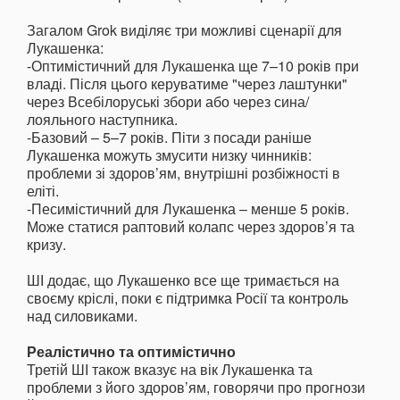
Загалом Grok виділяє три можливі сценарії для
Лукашенка:
-Оптимістичний для Лукашенка ще 7–10 років при
владі. Після цього керуватиме "через лаштунки"
через Всебілоруські збори або через сина/
лояльного наступника.
-Базовий – 5–7 років. Піти з посади раніше
Лукашенка можуть змусити низку чинників:
проблеми зі здоров’ям, внутрішні розбіжності в
еліті.
-Песимістичний для Лукашенка – менше 5 років.
Може статися раптовий колапс через здоров’я та
кризу.
ШІ додає, що Лукашенко все ще тримається на
своєму кріслі, поки є підтримка Росії та контроль
над силовиками.
Реалістично та оптимістично
Третій ШІ також вказує на вік Лукашенка та
проблеми з його здоров’ям, говорячи про прогнози