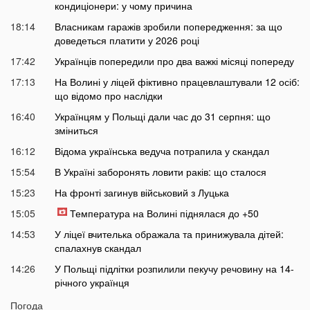
кондиціонери: у чому причина
18:14
Власникам гаражів зробили попередження: за що
доведеться платити у 2026 році
17:42
Українців попередили про два важкі місяці попереду
17:13
На Волині у ліцей фіктивно працевлаштували 12 осіб:
що відомо про наслідки
16:40
Українцям у Польщі дали час до 31 серпня: що
зміниться
16:12
Відома українська ведуча потрапила у скандал
15:54
В Україні заборонять ловити раків: що сталося
15:23
На фронті загинув військовий з Луцька
15:05
Температура на Волині піднялася до +50
14:53
У ліцеї вчителька ображала та принижувала дітей:
спалахнув скандал
14:26
У Польщі підлітки розпилили пекучу речовину на 14-
річного українця
14:10
Стало відомо, коли Волинь накриє потужна гроза із
Погода