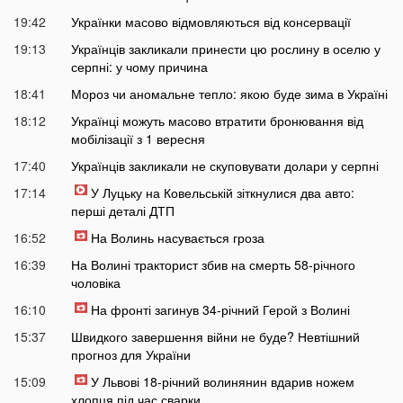
19:42
Українки масово відмовляються від консервації
19:13
Українців закликали принести цю рослину в оселю у
серпні: у чому причина
18:41
Мороз чи аномальне тепло: якою буде зима в Україні
18:12
Українці можуть масово втратити бронювання від
мобілізації з 1 вересня
17:40
Українців закликали не скуповувати долари у серпні
17:14
У Луцьку на Ковельській зіткнулися два авто:
перші деталі ДТП
16:52
На Волинь насувається гроза
16:39
На Волині тракторист збив на смерть 58-річного
чоловіка
16:10
На фронті загинув 34-річний Герой з Волині
15:37
Швидкого завершення війни не буде? Невтішний
прогноз для України
15:09
У Львові 18-річний волинянин вдарив ножем
хлопця під час сварки