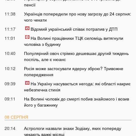
пенсії
11:38
Українців попередили про нову загрозу до 24 серпня:
чого чекати
11:17
Відомий український співак потрапив у ДТП
11:01
На Волині працівники ТЦК силоміць витягнули
чоловіка з будинку
10:40
Популярний овоч стрімко дешевшає другий тиждень
поспіль, але є нюанс
10:12
Росія може застосувати ядерну зброю? Тривожне
попередження
09:39
На Україну насувається негода: які області накриє
небезпечна стихія
09:11
На Волині чоловік до смерті побив знайомого і возив
його у багажнику
08 СЕРПНЯ
20:14
Астрологи назвали знаки Зодіаку, яких попереду
чекають важкі місяці