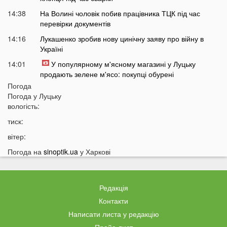
14:38
На Волині чоловік побив працівника ТЦК під час
перевірки документів
14:16
Лукашенко зробив нову цинічну заяву про війну в
Україні
14:01
У популярному м'ясному магазині у Луцьку
продають зелене м'ясо: покупці обурені
Погода
13:51
Українцям доведеться більше платити за комуналку:
Погода у
Луцьку
у чому причина
вологість:
13:30
На заході України у ТЦК масово забирали відстрочки
тиск:
у чоловіків: деталі
вітер:
13:01
Зʼявилися деталі нічної ДТП у Луцьку на
Соборності
Погода на
sinoptik.ua
у Харкові
12:55
У Луцьку утворився величезний затор: що сталося
12:35
Відомий російський музикант приїхав до України:
Редакція
стало відомо, що він тут робить
Контакти
12:06
В українців можуть забрати частину пенсії: у ПФУ
Написати листа у редакцію
зробили важливе попередження