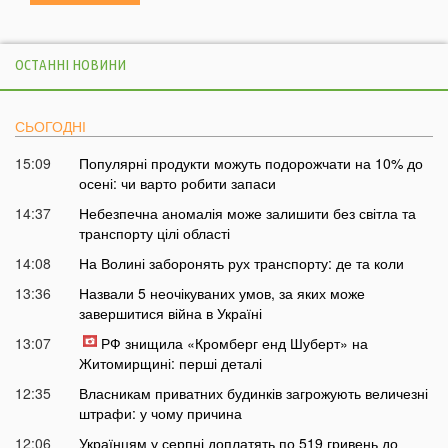
ОСТАННІ НОВИНИ
СЬОГОДНІ
15:09
Популярні продукти можуть подорожчати на 10% до
осені: чи варто робити запаси
14:37
Небезпечна аномалія може залишити без світла та
транспорту цілі області
14:08
На Волині заборонять рух транспорту: де та коли
13:36
Назвали 5 неочікуваних умов, за яких може
завершитися війна в Україні
13:07
РФ знищила «Кромберг енд Шуберт» на
Житомирщині: перші деталі
12:35
Власникам приватних будинків загрожують величезні
штрафи: у чому причина
12:06
Українцям у серпні доплатять по 519 гривень до