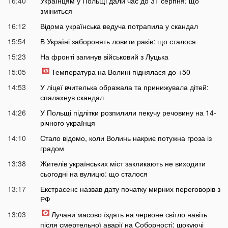
16:40
Українцям у Польщі дали час до 31 серпня: що
зміниться
16:12
Відома українська ведуча потрапила у скандал
15:54
В Україні заборонять ловити раків: що сталося
15:23
На фронті загинув військовий з Луцька
15:05
Температура на Волині піднялася до +50
14:53
У ліцеї вчителька ображала та принижувала дітей:
спалахнув скандал
14:26
У Польщі підлітки розпилили пекучу речовину на 14-
річного українця
14:10
Стало відомо, коли Волинь накриє потужна гроза із
градом
13:38
Жителів українських міст закликають не виходити
сьогодні на вулицю: що сталося
13:17
Екстрасенс назвав дату початку мирних переговорів з
РФ
13:03
Лучани масово їздять на червоне світло навіть
після смертельної аварії на Соборності: шокуючі