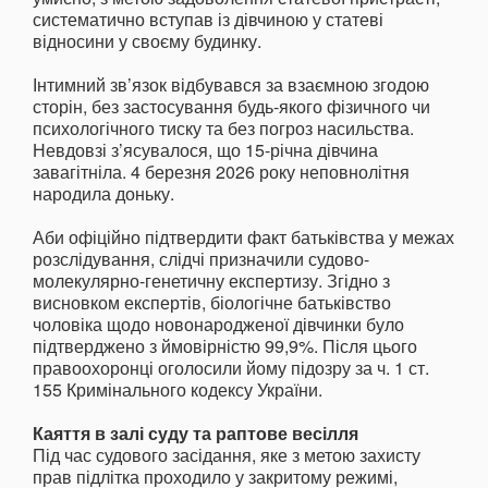
систематично вступав із дівчиною у статеві
відносини у своєму будинку.
Інтимний зв’язок відбувався за взаємною згодою
сторін, без застосування будь-якого фізичного чи
психологічного тиску та без погроз насильства.
Невдовзі з’ясувалося, що 15-річна дівчина
завагітніла. 4 березня 2026 року неповнолітня
народила доньку.
Аби офіційно підтвердити факт батьківства у межах
розслідування, слідчі призначили судово-
молекулярно-генетичну експертизу. Згідно з
висновком експертів, біологічне батьківство
чоловіка щодо новонародженої дівчинки було
підтверджено з ймовірністю 99,9%. Після цього
правоохоронці оголосили йому підозру за ч. 1 ст.
155 Кримінального кодексу України.
Каяття в залі суду та раптове весілля
Під час судового засідання, яке з метою захисту
прав підлітка проходило у закритому режимі,