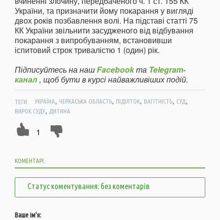
вчиненні злочину, передбаченого ч. 1 ст. 155 КК
України, та призначити йому покарання у вигляді
двох років позбавлення волі. На підставі статті 75
КК України звільнити засудженого від відбування
покарання з випробуванням, встановивши
іспитовий строк тривалістю 1 (один) рік.
Підписуйтесь на наш
Facebook
та
Telegram-
канал
, щоб бути в курсі найважливіших подій.
,
,
,
,
,
ТЕГИ:
УКРАЇНА
ЧЕРКАСЬКА ОБЛАСТЬ
ПІДІЛТОК
ВАГІТНІСТЬ
СУД
,
ВИРОК СУДУ
ДИТИНА
1
КОМЕНТАРІ:
Статус коментування: без коментарів
Ваше ім'я: