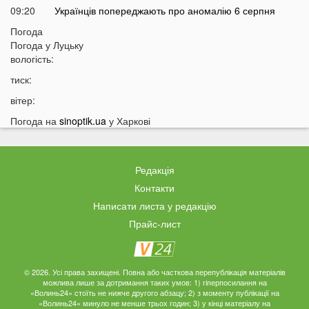
09:20
Українців попереджають про аномалію 6 серпня
09:05
Погода
На Волині підтвердили загибель Героя, який рік
Погода у
Луцьку
вважався зниклим безвісти
вологість:
05 СЕРПНЯ
тиск:
21:32
У Луцьку зафіксували аномалію
вітер:
20:21
Ці продукти потрібно викинути через 48 годин: вони
Погода на
sinoptik.ua
у Харкові
можуть бути небезпечними
19:51
Одну категорію людей закликали щодня пити каву:
кого це стосується
Редакція
19:20
Що категорично заборонено робити на Яблучний
Контакти
Спас: повний перелік
Написати листа у редакцію
18:40
Водіїв в Україні можуть оштрафувати на 1190 гривень
Прайс-лист
за одну дрібницю
18:09
На Волині рясно ростуть маслюки: показали
місце, де шукати гриби
© 2026. Усі права захищені. Повна або часткова перепублікація матеріалів
можлива лише за дотримання таких умов: 1) гіперпосилання на
17:38
Деякі продукти можуть зникнути з полиць магазинів:
«Волинь24» стоїть не нижче другого абзацу; 2) з моменту публікації на
«Волинь24» минуло не менше трьох годин; 3) у кінці матеріалу на
які міста під загрозою