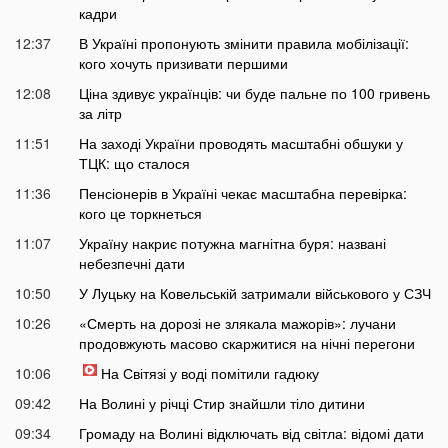
кадри
12:37
В Україні пропонують змінити правила мобілізації:
кого хочуть призивати першими
12:08
Ціна здивує українців: чи буде пальне по 100 гривень
за літр
11:51
На заході України проводять масштабні обшуки у
ТЦК: що сталося
11:36
Пенсіонерів в Україні чекає масштабна перевірка:
кого це торкнеться
11:07
Україну накриє потужна магнітна буря: названі
небезпечні дати
10:50
У Луцьку на Ковельській затримали військового у СЗЧ
10:26
«Смерть на дорозі не злякала мажорів»: лучани
продовжують масово скаржитися на нічні перегони
10:06
На Світязі у воді помітили гадюку
09:42
На Волині у річці Стир знайшли тіло дитини
09:34
Громаду на Волині відключать від світла: відомі дати