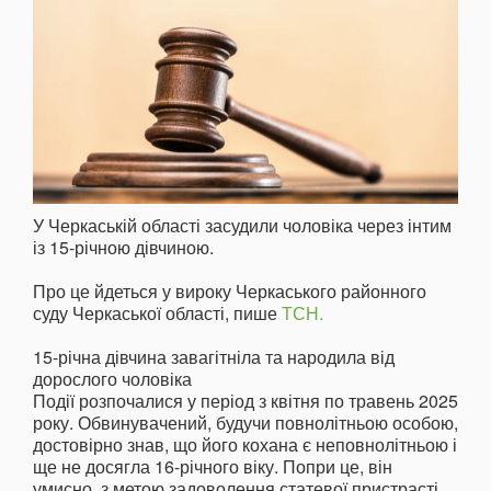
У Черкаській області засудили чоловіка через інтим
із 15-річною дівчиною.
Про це йдеться у вироку Черкаського районного
суду Черкаської області, пише
ТСН.
15-річна дівчина завагітніла та народила від
дорослого чоловіка
Події розпочалися у період з квітня по травень 2025
року. Обвинувачений, будучи повнолітньою особою,
достовірно знав, що його кохана є неповнолітньою і
ще не досягла 16-річного віку. Попри це, він
умисно, з метою задоволення статевої пристрасті,