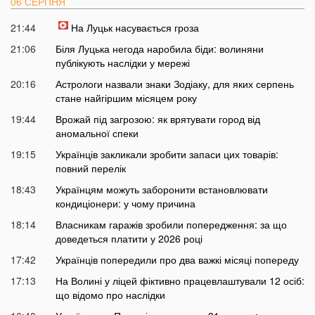
06 СЕРПНЯ
21:44
На Луцьк насувається гроза
21:06
Біля Луцька негода наробила біди: волиняни
публікують наслідки у мережі
20:16
Астрологи назвали знаки Зодіаку, для яких серпень
стане найгіршим місяцем року
19:44
Врожай під загрозою: як врятувати город від
аномальної спеки
19:15
Українців закликали зробити запаси цих товарів:
повний перелік
18:43
Українцям можуть заборонити встановлювати
кондиціонери: у чому причина
18:14
Власникам гаражів зробили попередження: за що
доведеться платити у 2026 році
17:42
Українців попередили про два важкі місяці попереду
17:13
На Волині у ліцей фіктивно працевлаштували 12 осіб:
що відомо про наслідки