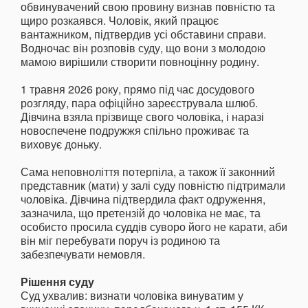
обвинувачений свою провину визнав повністю та
щиро розкаявся. Чоловік, який працює
вантажником, підтвердив усі обставини справи.
Водночас він розповів суду, що вони з молодою
мамою вирішили створити повноцінну родину.
1 травня 2026 року, прямо під час досудового
розгляду, пара офіційно зареєструвала шлюб.
Дівчина взяла прізвище свого чоловіка, і наразі
новоспечене подружжя спільно проживає та
виховує доньку.
Сама неповноліття потерпіла, а також її законний
представник (мати) у залі суду повністю підтримали
чоловіка. Дівчина підтвердила факт одруження,
зазначила, що претензій до чоловіка не має, та
особисто просила суддів суворо його не карати, аби
він міг перебувати поруч із родиною та
забезпечувати немовля.
Рішення суду
Суд ухвалив: визнати чоловіка винуватим у