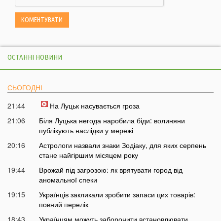
ОСТАННІ НОВИНИ
СЬОГОДНІ
21:44
На Луцьк насувається гроза
21:06
Біля Луцька негода наробила біди: волиняни
публікують наслідки у мережі
20:16
Астрологи назвали знаки Зодіаку, для яких серпень
стане найгіршим місяцем року
19:44
Врожай під загрозою: як врятувати город від
аномальної спеки
19:15
Українців закликали зробити запаси цих товарів:
повний перелік
18:43
Українцям можуть заборонити встановлювати