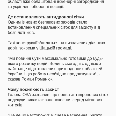
області вже облаштовані інженерні загородження
та укріплені оборонні позиції.
Де встановлюють антидронові сітки
Одним із нових безпекових заходів стало
встановлення спеціальних сіток для захисту від
безпілотників.
Такі конструкції з'являться на визначених ділянках
доріг, зокрема у Шацькій громаді.
"Ми повинні бути максимально готовими до будь-
якого розвитку подій. Волинь сьогодні є однією з
найкраще підготовлених прикордонних областей
України, і цю роботу необхідно продовжувати", -
сказав Роман Романюк.
Чому посилюють захист
Голова ОВА зазначив, що поява антидронових сіток
подекуди викликає занепокоєння серед місцевих
жителів.
"Це дещо насторожує місцеве населення, багато