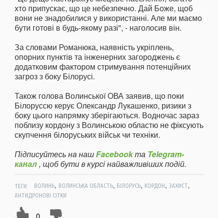
хто припускає, що це небезпечно. Дай Боже, щоб
вони не знадобилися у використанні. Але ми маємо
бути готові в будь-якому разі", - наголосив він.
За словами Романюка, наявність укріплень,
опорних пунктів та інженерних загороджень є
додатковим фактором стримування потенційних
загроз з боку Білорусі.
Також голова Волинської ОВА заявив, що поки
Білоруссю керує Олександр Лукашенко, ризики з
боку цього напрямку зберігаються. Водночас зараз
поблизу кордону з Волинською областю не фіксують
скупчення білоруських військ чи техніки.
Підписуйтесь на наш
Facebook
та
Telegram-
канал
, щоб бути в курсі найважливіших подій.
,
,
,
,
,
ТЕГИ:
ВОЛИНЬ
ВОЛИНСЬКА ОБЛАСТЬ
БІЛОРУСЬ
КОРДОН
ЗАХИСТ
АНТИДРОНОВІ СІТКИ
0