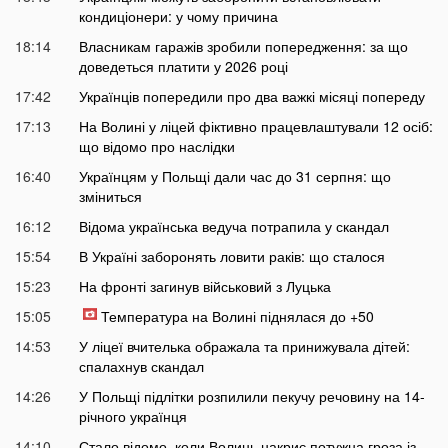
кондиціонери: у чому причина
18:14
Власникам гаражів зробили попередження: за що
доведеться платити у 2026 році
17:42
Українців попередили про два важкі місяці попереду
17:13
На Волині у ліцей фіктивно працевлаштували 12 осіб:
що відомо про наслідки
16:40
Українцям у Польщі дали час до 31 серпня: що
зміниться
16:12
Відома українська ведуча потрапила у скандал
15:54
В Україні заборонять ловити раків: що сталося
15:23
На фронті загинув військовий з Луцька
15:05
Температура на Волині піднялася до +50
14:53
У ліцеї вчителька ображала та принижувала дітей:
спалахнув скандал
14:26
У Польщі підлітки розпилили пекучу речовину на 14-
річного українця
14:10
Стало відомо, коли Волинь накриє потужна гроза із