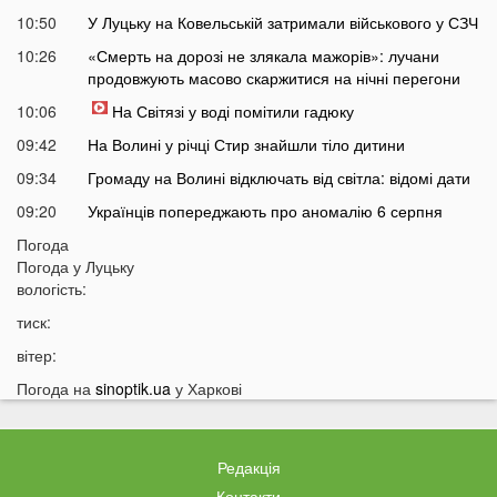
10:50
У Луцьку на Ковельській затримали військового у СЗЧ
10:26
«Смерть на дорозі не злякала мажорів»: лучани
продовжують масово скаржитися на нічні перегони
10:06
На Світязі у воді помітили гадюку
09:42
На Волині у річці Стир знайшли тіло дитини
09:34
Громаду на Волині відключать від світла: відомі дати
09:20
Українців попереджають про аномалію 6 серпня
09:05
Погода
На Волині підтвердили загибель Героя, який рік
Погода у
Луцьку
вважався зниклим безвісти
вологість:
05 СЕРПНЯ
тиск:
21:32
У Луцьку зафіксували аномалію
вітер:
20:21
Ці продукти потрібно викинути через 48 годин: вони
Погода на
sinoptik.ua
у Харкові
можуть бути небезпечними
19:51
Одну категорію людей закликали щодня пити каву:
кого це стосується
Редакція
19:20
Що категорично заборонено робити на Яблучний
Контакти