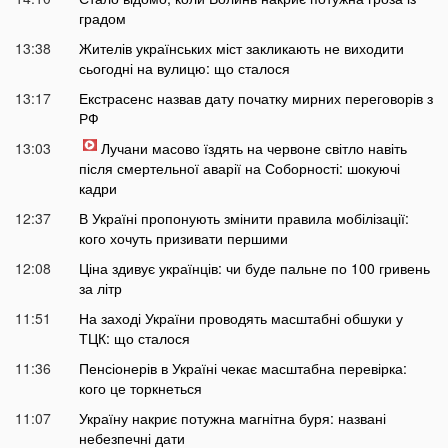
градом
13:38
Жителів українських міст закликають не виходити
сьогодні на вулицю: що сталося
13:17
Екстрасенс назвав дату початку мирних переговорів з
РФ
13:03
Лучани масово їздять на червоне світло навіть
після смертельної аварії на Соборності: шокуючі
кадри
12:37
В Україні пропонують змінити правила мобілізації:
кого хочуть призивати першими
12:08
Ціна здивує українців: чи буде пальне по 100 гривень
за літр
11:51
На заході України проводять масштабні обшуки у
ТЦК: що сталося
11:36
Пенсіонерів в Україні чекає масштабна перевірка:
кого це торкнеться
11:07
Україну накриє потужна магнітна буря: названі
небезпечні дати