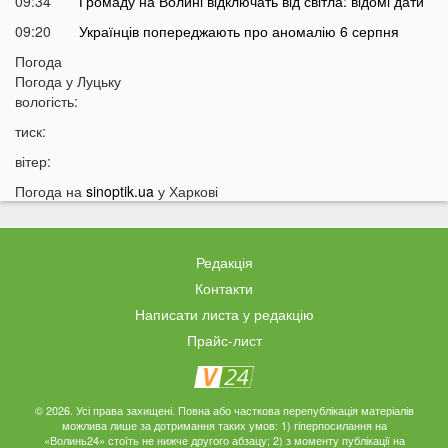
09:34
Громаду на Волині відключать від світла: відомі дати
09:20
Українців попереджають про аномалію 6 серпня
09:05
Погода
На Волині підтвердили загибель Героя, який рік
Погода у
Луцьку
вважався зниклим безвісти
вологість:
05 СЕРПНЯ
тиск:
21:32
У Луцьку зафіксували аномалію
вітер:
20:21
Ці продукти потрібно викинути через 48 годин: вони
Погода на
sinoptik.ua
у Харкові
можуть бути небезпечними
19:51
Одну категорію людей закликали щодня пити каву:
кого це стосується
Редакція
19:20
Що категорично заборонено робити на Яблучний
Контакти
Спас: повний перелік
Написати листа у редакцію
18:40
Водіїв в Україні можуть оштрафувати на 1190 гривень
Прайс-лист
за одну дрібницю
18:09
На Волині рясно ростуть маслюки: показали
місце, де шукати гриби
© 2026. Усі права захищені. Повна або часткова перепублікація матеріалів
можлива лише за дотримання таких умов: 1) гіперпосилання на
17:38
Деякі продукти можуть зникнути з полиць магазинів:
«Волинь24» стоїть не нижче другого абзацу; 2) з моменту публікації на