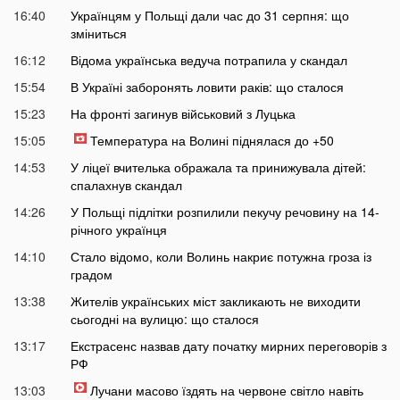
16:40
Українцям у Польщі дали час до 31 серпня: що
зміниться
16:12
Відома українська ведуча потрапила у скандал
15:54
В Україні заборонять ловити раків: що сталося
15:23
На фронті загинув військовий з Луцька
15:05
Температура на Волині піднялася до +50
14:53
У ліцеї вчителька ображала та принижувала дітей:
спалахнув скандал
14:26
У Польщі підлітки розпилили пекучу речовину на 14-
річного українця
14:10
Стало відомо, коли Волинь накриє потужна гроза із
градом
13:38
Жителів українських міст закликають не виходити
сьогодні на вулицю: що сталося
13:17
Екстрасенс назвав дату початку мирних переговорів з
РФ
13:03
Лучани масово їздять на червоне світло навіть