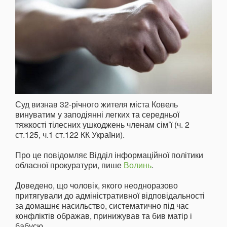
Суд визнав 32-річного жителя міста Ковель
винуватим у заподіянні легких та середньої
тяжкості тілесних ушкоджень членам сім’ї (ч. 2
ст.125, ч.1 ст.122 КК України).
Про це повідомляє Відділ інформаційної політики
обласної прокуратури, пише
Волинь
.
Доведено, що чоловік, якого неодноразово
притягували до адміністративної відповідальності
за домашнє насильство, систематично під час
конфліктів ображав, принижував та бив матір і
бабусю.