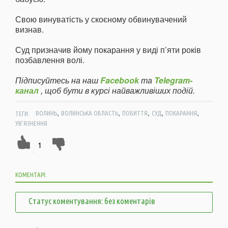
Свою винуватість у скоєному обвинувачений
визнав.
Суд призначив йому покарання у виді п’яти років
позбавлення волі.
Підписуйтесь на наш
Facebook
та
Telegram-
канал
, щоб бути в курсі найважливіших подій.
,
,
,
,
,
ТЕГИ:
ВОЛИНЬ
ВОЛИНСЬКА ОБЛАСТЬ
ПОБИТТЯ
СУД
ПОКАРАННЯ
УВ'ЯЗНЕННЯ
1
КОМЕНТАРІ:
Статус коментування: без коментарів