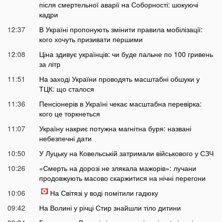
після смертельної аварії на Соборності: шокуючі
кадри
12:37
В Україні пропонують змінити правила мобілізації:
кого хочуть призивати першими
12:08
Ціна здивує українців: чи буде пальне по 100 гривень
за літр
11:51
На заході України проводять масштабні обшуки у
ТЦК: що сталося
11:36
Пенсіонерів в Україні чекає масштабна перевірка:
кого це торкнеться
11:07
Україну накриє потужна магнітна буря: названі
небезпечні дати
10:50
У Луцьку на Ковельській затримали військового у СЗЧ
10:26
«Смерть на дорозі не злякала мажорів»: лучани
продовжують масово скаржитися на нічні перегони
10:06
На Світязі у воді помітили гадюку
09:42
На Волині у річці Стир знайшли тіло дитини