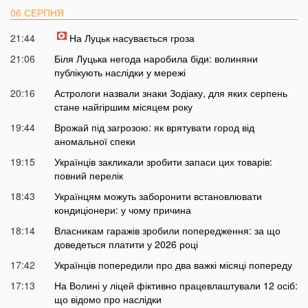
06 СЕРПНЯ
21:44
На Луцьк насувається гроза
21:06
Біля Луцька негода наробила біди: волиняни
публікують наслідки у мережі
20:16
Астрологи назвали знаки Зодіаку, для яких серпень
стане найгіршим місяцем року
19:44
Врожай під загрозою: як врятувати город від
аномальної спеки
19:15
Українців закликали зробити запаси цих товарів:
повний перелік
18:43
Українцям можуть заборонити встановлювати
кондиціонери: у чому причина
18:14
Власникам гаражів зробили попередження: за що
доведеться платити у 2026 році
17:42
Українців попередили про два важкі місяці попереду
17:13
На Волині у ліцей фіктивно працевлаштували 12 осіб:
що відомо про наслідки