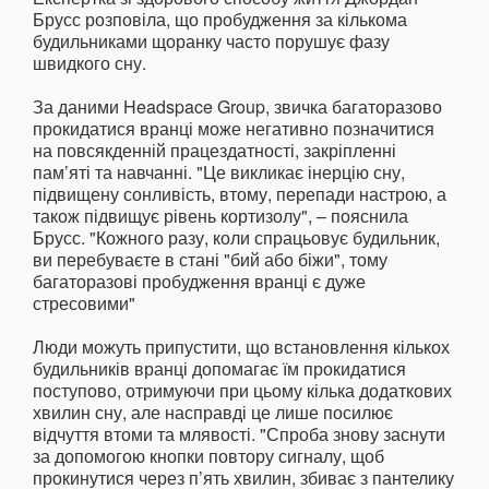
Брусс розповіла, що пробудження за кількома
будильниками щоранку часто порушує фазу
швидкого сну.
За даними Headspace Group, звичка багаторазово
прокидатися вранці може негативно позначитися
на повсякденній працездатності, закріпленні
пам’яті та навчанні. "Це викликає інерцію сну,
підвищену сонливість, втому, перепади настрою, а
також підвищує рівень кортизолу", – пояснила
Брусс. "Кожного разу, коли спрацьовує будильник,
ви перебуваєте в стані "бий або біжи", тому
багаторазові пробудження вранці є дуже
стресовими"
Люди можуть припустити, що встановлення кількох
будильників вранці допомагає їм прокидатися
поступово, отримуючи при цьому кілька додаткових
хвилин сну, але насправді це лише посилює
відчуття втоми та млявості. "Спроба знову заснути
за допомогою кнопки повтору сигналу, щоб
прокинутися через п’ять хвилин, збиває з пантелику