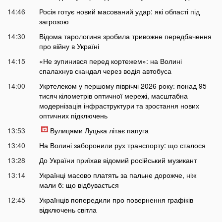
14:46
Росія готує новий масований удар: які області під
загрозою
14:30
Відома тарологиня зробила тривожне передбачення
про війну в Україні
14:15
«Не зупинився перед кортежем»: на Волині
спалахнув скандал через водія автобуса
14:00
Укртелеком у першому півріччі 2026 року: понад 95
тисяч кілометрів оптичної мережі, масштабна
модернізація інфраструктури та зростання нових
оптичних підключень
13:53
Вулицями Луцька літає папуга
13:40
На Волині заборонили рух транспорту: що сталося
13:28
До України приїхав відомий російський музикант
13:14
Українці масово платять за пальне дорожче, ніж
мали б: що відбувається
12:45
Українців попередили про повернення графіків
відключень світла