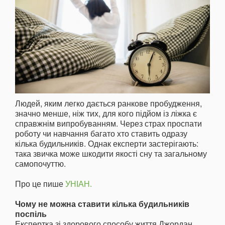
Людей, яким легко дається ранкове пробудження,
значно менше, ніж тих, для кого підйом із ліжка є
справжнім випробуванням. Через страх проспати
роботу чи навчання багато хто ставить одразу
кілька будильників. Однак експерти застерігають:
така звичка може шкодити якості сну та загальному
самопочуттю.
Про це пише
УНІАН.
Чому не можна ставити кілька будильників
поспіль
Експертка зі здорового способу життя Джордан