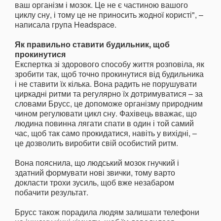
ваш організм і мозок. Це не є частиною вашого
циклу сну, і тому це не приносить жодної користі", –
написала група Headspace.
Як правильно ставити будильник, щоб
прокинутися
Експертка зі здорового способу життя розповіла, як
зробити так, щоб точно прокинутися від будильника
і не ставити їх кілька. Вона радить не порушувати
циркадні ритми та регулярно їх дотримуватися – за
словами Брусс, це допоможе організму природним
чином регулювати цикл сну. Фахівець вважає, що
людина повинна лягати спати в один і той самий
час, щоб так само прокидатися, навіть у вихідні, –
це дозволить виробити свій особистий ритм.
Вона пояснила, що людський мозок гнучкий і
здатний формувати нові звички, тому варто
докласти трохи зусиль, щоб вже незабаром
побачити результат.
Брусс також порадила людям залишати телефони