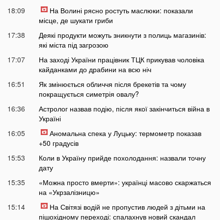
18:09
На Волині рясно ростуть маслюки: показали
місце, де шукати гриби
17:38
Деякі продукти можуть зникнути з полиць магазинів:
які міста під загрозою
17:07
На заході України працівник ТЦК прикував чоловіка
кайданками до драбини на всю ніч
16:51
Як змінюється обличчя після брекетів та чому
покращується симетрія овалу?
16:36
Астролог назвав подію, після якої закінчиться війна в
Україні
16:05
Аномальна спека у Луцьку: термометр показав
+50 градусів
15:53
Коли в Україну прийде похолодання: назвали точну
дату
15:35
«Можна просто вмерти»: українці масово скаржаться
на «Укрзалізницю»
15:14
На Світязі водій не пропустив людей з дітьми на
пішохідному переході: спалахнув новий скандал