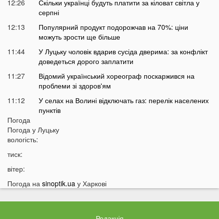
12:26
Скільки українці будуть платити за кіловат світла у
серпні
12:13
Популярний продукт подорожчав на 70%: ціни
можуть зрости ще більше
11:44
У Луцьку чоловік вдарив сусіда дверима: за конфлікт
доведеться дорого заплатити
11:27
Відомий український хореограф поскаржився на
проблеми зі здоров'ям
11:12
У селах на Волині відключать газ: перелік населених
пунктів
Погода
10:56
У басейні біля будинку втопилася 1-річна дитина
Погода у
Луцьку
10:43
вологість:
Українці можуть втратити відстрочку від мобілізації у
серпні
тиск:
10:25
На Волині авто злетіло з дороги: постраждали
вітер:
п’ятеро підлітків
Погода на
sinoptik.ua
у Харкові
10:11
На Волині два дні вируватиме аномалія
09:38
Українці можуть залишитися без пенсій через
важливий документ
Редакція