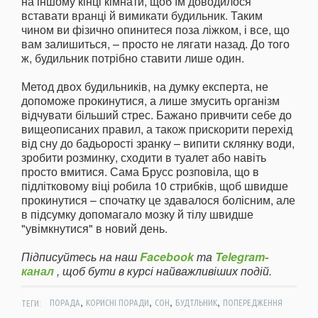
на іншому кінці кімнати, щоб їм доводилося
вставати вранці й вимикати будильник. Таким
чином ви фізично опинитеся поза ліжком, і все, що
вам залишиться, – просто не лягати назад. До того
ж, будильник потрібно ставити лише один.
Метод двох будильників, на думку експерта, не
допоможе прокинутися, а лише змусить організм
відчувати більший стрес. Бажано привчити себе до
вищеописаних правил, а також прискорити перехід
від сну до бадьорості зранку – випити склянку води,
зробити розминку, сходити в туалет або навіть
просто вмитися. Сама Брусс розповіла, що в
підлітковому віці робила 10 стрибків, щоб швидше
прокинутися – спочатку це здавалося болісним, але
в підсумку допомагало мозку й тілу швидше
"увімкнутися" в новий день.
Підписуйтесь на наш
Facebook
та
Telegram-
канал
, щоб бути в курсі найважливіших подій.
,
,
,
,
ТЕГИ:
ПОРАДА
КОРИСНІ ПОРАДИ
СОН
БУДТЛЬНИК
ПОПЕРЕДЖЕННЯ