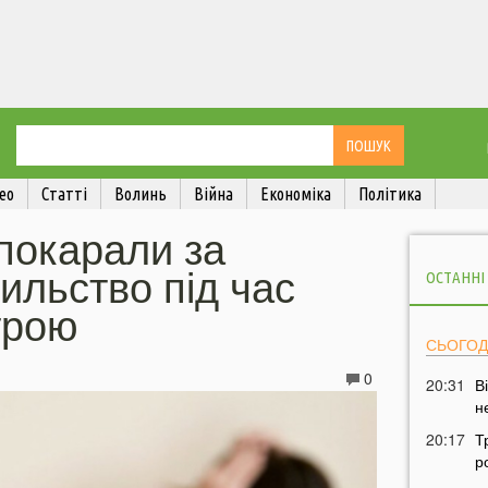
ео
Статті
Волинь
Війна
Економіка
Політика
покарали за
ильство під час
ОСТАННІ
трою
СЬОГОД
0
20:31
В
н
20:17
Т
р