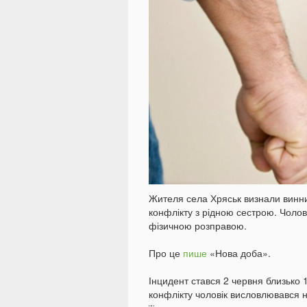
Жителя села Хряськ визнали винни
конфлікту з рідною сестрою. Чолові
фізичною розправою.
Про це
пише
«Нова доба».
Інцидент стався 2 червня близько 
конфлікту чоловік висловлювався 