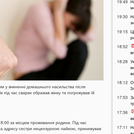
19:49
Н
м
19:30
Н
з
19:15
Ц
р
18:52
в
18:28
У
м
в
18:12
О
м у вчиненні домашнього насильства після
3
к під час сварки ображав жінку та погрожував їй
17:53
З
т
17:36
в
18:00 за місцем проживання родини. Під час
17:11
Н
на адресу сестри нецензурною лайкою, принижував
в