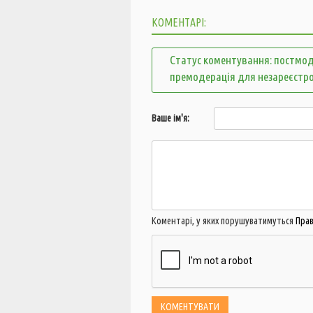
КОМЕНТАРІ:
Статус коментування: постмод
премодерація для незареєстр
Ваше ім'я:
Коментарі, у яких порушуватимуться
Пра