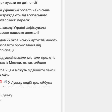
тримувати по дві пенсії
кі українські області найбільше
остраждають від глобального
отепління: перелік
а заході Україні зафіксували
асове нашестя аномалії
ідомих українських артистів можуть
озбавити бронювання від
обілізації
ад українськими містами пролетів
ітак із Москви: як так вийшло
країнцям можуть підвищити пенсії
а 54%
У Луцьку водій тролейбуса
роігнорував хвилину мовчання
у
а Волині від удару блискавки
Луцьку
:
агорілися дві споруди
Українцям масово надсилають