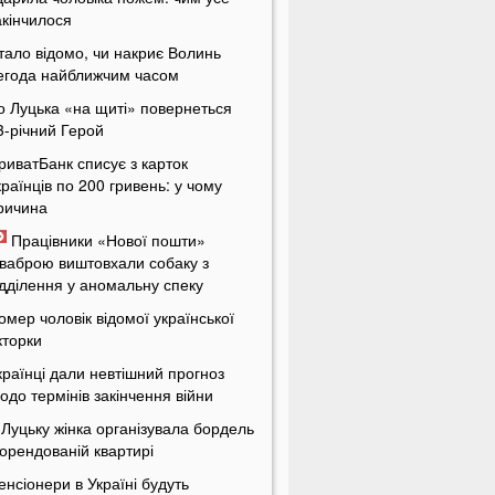
акінчилося
тало відомо, чи накриє Волинь
егода найближчим часом
о Луцька «на щиті» повернеться
3-річний Герой
риватБанк списує з карток
країнців по 200 гривень: у чому
ричина
Працівники «Нової пошти»
ваброю виштовхали собаку з
ідділення у аномальну спеку
омер чоловік відомої української
кторки
країнці дали невтішний прогноз
одо термінів закінчення війни
 Луцьку жінка організувала бордель
 орендованій квартирі
енсіонери в Україні будуть