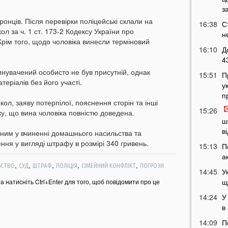
з
ронців. Після перевірки поліцейські склали на
16:38
С
л за ч. 1 ст. 173-2 Кодексу України про
н
рім того, щодо чоловіка винесли терміновий
16:10
Д
4
винувачений особисто не був присутній, однак
15:51
П
теріалів без його участі.
у
п
ол, заяву потерпілої, пояснення сторін та інші
15:26
у, що вина чоловіка повністю доведена.
ш
в
ним у вчиненні домашнього насильства та
ння у вигляді штрафу в розмірі 340 гривень.
15:13
П
а
,
,
,
,
,
ЬСТВО
СУД
ШТРАФ
ПОЛІЦІЯ
СІМЕЙНИЙ КОНФЛІКТ
ПОГРОЗИ
14:45
У
щ
та натисніть Ctrl+Enter для того, щоб повідомити про це
14:24
У
в
14:09
П