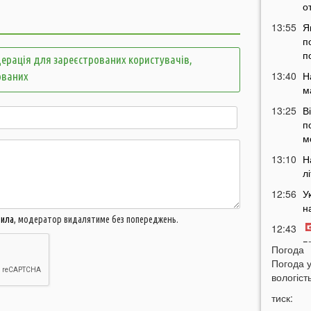
о
13:55
Я
п
п
ерація для зареєстрованих користувачів,
13:40
Н
ованих
м
13:25
В
п
м
13:10
Н
л
12:56
У
н
вила
, модератор видалятиме без попереджень.
12:43
п
Погода
12:26
Погода 
Н
вологість
з
12:07
тиск: