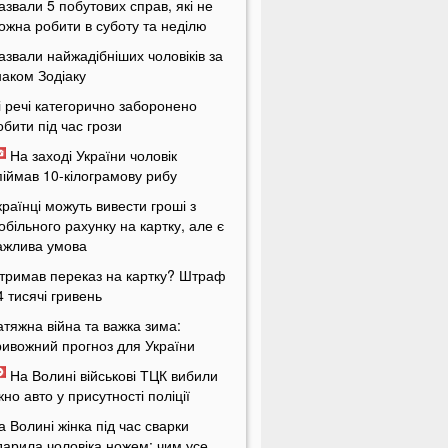
азвали 5 побутових справ, які не
ожна робити в суботу та неділю
азвали найжадібніших чоловіків за
наком Зодіаку
і речі категорично заборонено
обити під час грози
На заході України чоловік
піймав 10-кілограмову рибу
країнці можуть вивести гроші з
обільного рахунку на картку, але є
ажлива умова
тримав переказ на картку? Штраф
4 тисячі гривень
атяжна війна та важка зима:
ривожний прогноз для України
На Волині військові ТЦК вибили
ікно авто у присутності поліції
а Волині жінка під час сварки
дарила чоловіка ножем: чим усе