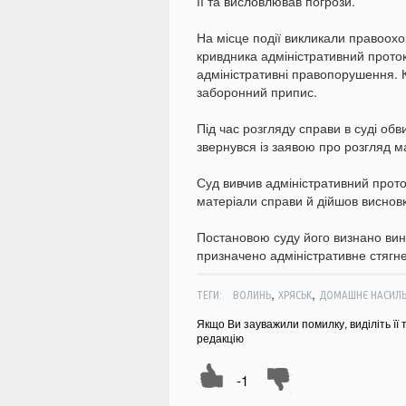
її та висловлював погрози.
На місце події викликали правоохо
кривдника адміністративний протоко
адміністративні правопорушення. К
заборонний припис.
Під час розгляду справи в суді об
звернувся із заявою про розгляд ма
Суд вивчив адміністративний проток
матеріали справи й дійшов висновк
Постановою суду його визнано вин
призначено адміністративне стягне
,
,
ТЕГИ:
ВОЛИНЬ
ХРЯСЬК
ДОМАШНЄ НАСИЛ
Якщо Ви зауважили помилку, виділіть її 
редакцію
-1