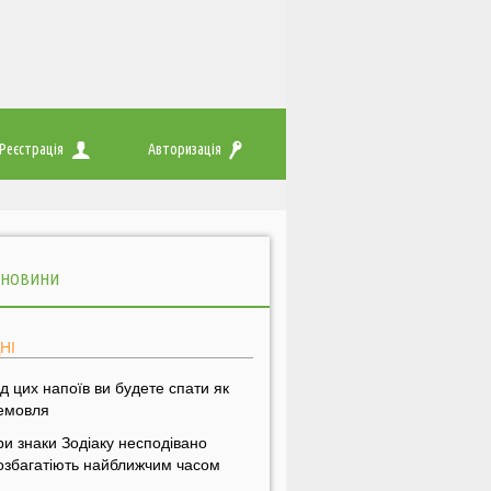
Реєстрація
Авторизація
 НОВИНИ
НІ
ід цих напоїв ви будете спати як
емовля
ри знаки Зодіаку несподівано
озбагатіють найближчим часом