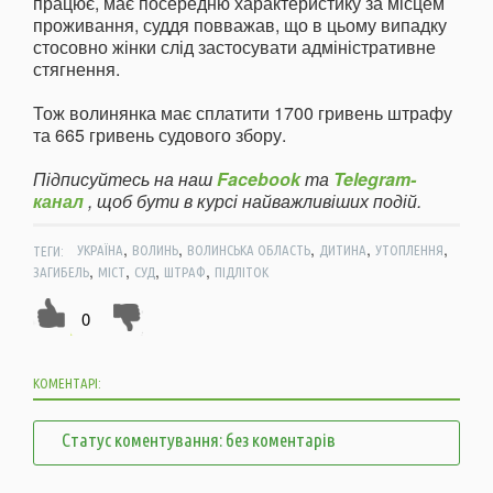
працює, має посередню характеристику за місцем
проживання, суддя повважав, що в цьому випадку
стосовно жінки слід застосувати адміністративне
стягнення.
Тож волинянка має сплатити 1700 гривень штрафу
та 665 гривень судового збору.
Підписуйтесь на наш
Facebook
та
Telegram-
канал
, щоб бути в курсі найважливіших подій.
,
,
,
,
,
ТЕГИ:
УКРАЇНА
ВОЛИНЬ
ВОЛИНСЬКА ОБЛАСТЬ
ДИТИНА
УТОПЛЕННЯ
,
,
,
,
ЗАГИБЕЛЬ
МІСТ
СУД
ШТРАФ
ПІДЛІТОК
0
КОМЕНТАРІ:
Статус коментування: без коментарів