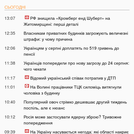
СЬОГОДНІ
13:07
РФ знищила «Кромберг енд Шуберт» на
Житомирщині: перші деталі
12:35
Власникам приватних будинків загрожують величезні
штрафи: у чому причина
12:06
Українцям у серпні доплатять по 519 гривень до
пенсії
11:38
Українців попередили про нову загрозу до 24 серпня:
чого чекати
11:17
Відомий український співак потрапив у ДТП
11:01
На Волині працівники ТЦК силоміць витягнули
чоловіка з будинку
10:40
Популярний овоч стрімко дешевшає другий тиждень
поспіль, але є нюанс
10:12
Росія може застосувати ядерну зброю? Тривожне
попередження
09:39
На Україну насувається негода: які області накриє