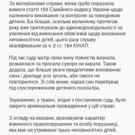
За матеріалами справи, жінка грубо порушила
вимоги статті 150 Сімейного кодексу України щодо
належного виховання та контролю за поведінкою
дитини. Ба більше, оскільки волинянку протягом
року вже притягували до адмінвідповідальності за
ухилення від виконання обов’язків щодо виховання
неповнолітніх дітей, цього разу справу
кваліфікували за ч. 2 ст. 184 КУпАП.
Під час суду матір свою вину повністю визнала,
розкаялася та просила суворо не карати. Також
додала, що більше уваги приділятиме вихованню
сина і докладе усіх зусиль, аби такого не
повторилося. Зі слів жінки, наразі син перебуває
під спостереженням дитячого психіатра.
Зауважимо, у травні, згідно з постановою суду, було
закрито кримінальне провадження у цій справі.
З огляду на вказане, враховуючи характер
вчиненого правопорушення та особу порушниці,
яка має на утриманні трьох неповнолітніх дітей,