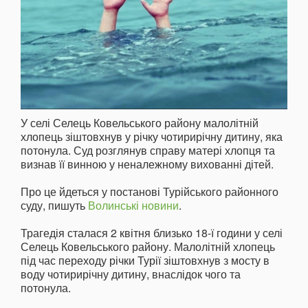
У селі Селець Ковельського району малолітній
хлопець зіштовхнув у річку чотирирічну дитину, яка
потонула. Суд розглянув справу матері хлопця та
визнав її винною у неналежному вихованні дітей.
Про це йдеться у постанові Турійського районного
суду, пишуть
Волинські новини
.
Трагедія сталася 2 квітня близько 18-ї години у селі
Селець Ковельського району. Малолітній хлопець
під час переходу річки Турії зіштовхнув з мосту в
воду чотирирічну дитину, внаслідок чого та
потонула.