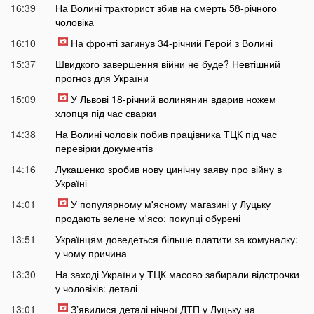
16:39
На Волині тракторист збив на смерть 58-річного
чоловіка
16:10
На фронті загинув 34-річний Герой з Волині
15:37
Швидкого завершення війни не буде? Невтішний
прогноз для України
15:09
У Львові 18-річний волинянин вдарив ножем
хлопця під час сварки
14:38
На Волині чоловік побив працівника ТЦК під час
перевірки документів
14:16
Лукашенко зробив нову цинічну заяву про війну в
Україні
14:01
У популярному м'ясному магазині у Луцьку
продають зелене м'ясо: покупці обурені
13:51
Українцям доведеться більше платити за комуналку:
у чому причина
13:30
На заході України у ТЦК масово забирали відстрочки
у чоловіків: деталі
13:01
Зʼявилися деталі нічної ДТП у Луцьку на