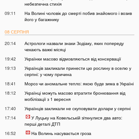
небезпечна стихія
09:11
На Волині чоловік до смерті побив знайомого і возив
його у багажнику
08 СЕРПНЯ
20:14
Астрологи назвали знаки Зодіаку, яких попереду
чекають важкі місяці
19:42
Українки масово відмовляються від консервації
19:13
Українців закликали принести цю рослину в оселю у
серпні: у чому причина
18:41
Мороз чи аномальне тепло: якою буде зима в Україні
18:12
Українці можуть масово втратити бронювання від
мобілізації з 1 вересня
17:40
Українців закликали не скуповувати долари у серпні
17:14
У Луцьку на Ковельській зіткнулися два авто:
перші деталі ДТП
16:52
На Волинь насувається гроза