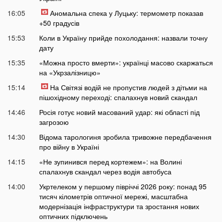
16:05
Аномальна спека у Луцьку: термометр показав
+50 градусів
15:53
Коли в Україну прийде похолодання: назвали точну
дату
15:35
«Можна просто вмерти»: українці масово скаржаться
на «Укрзалізницю»
15:14
На Світязі водій не пропустив людей з дітьми на
пішохідному переході: спалахнув новий скандал
14:46
Росія готує новий масований удар: які області під
загрозою
14:30
Відома тарологиня зробила тривожне передбачення
про війну в Україні
14:15
«Не зупинився перед кортежем»: на Волині
спалахнув скандал через водія автобуса
14:00
Укртелеком у першому півріччі 2026 року: понад 95
тисяч кілометрів оптичної мережі, масштабна
модернізація інфраструктури та зростання нових
оптичних підключень