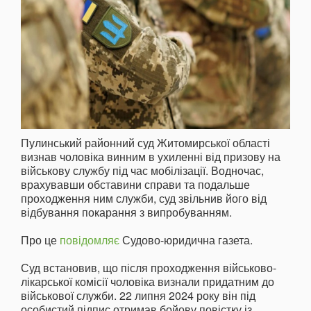
Пулинський районний суд Житомирської області
визнав чоловіка винним в ухиленні від призову на
військову службу під час мобілізації. Водночас,
врахувавши обставини справи та подальше
проходження ним служби, суд звільнив його від
відбування покарання з випробуванням.
Про це
повідомляє
Судово-юридична газета.
Суд встановив, що після проходження військово-
лікарської комісії чоловіка визнали придатним до
військової служби. 22 липня 2024 року він під
особистий підпис отримав бойову повістку із