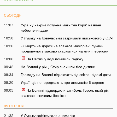
СЬОГОДНІ
11:07
Україну накриє потужна магнітна буря: названі
небезпечні дати
10:50
У Луцьку на Ковельській затримали військового у СЗЧ
10:26
«Смерть на дорозі не злякала мажорів»: лучани
продовжують масово скаржитися на нічні перегони
10:06
На Світязі у воді помітили гадюку
09:42
На Волині у річці Стир знайшли тіло дитини
09:34
Громаду на Волині відключать від світла: відомі дати
09:20
Українців попереджають про аномалію 6 серпня
09:05
На Волині підтвердили загибель Героя, який рік
вважався зниклим безвісти
05 СЕРПНЯ
21:32
У Луцьку зафіксували аномалію