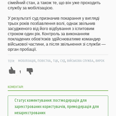
сімейний стан, а також те, що він уже проходить
службу за мобілізацією.
У результаті суд призначив покарання у вигляді
трьох років позбавлення волі, однак звільнив
засудженого від його відбування з іспитовим
строком один рік. Контроль за виконанням
покладених обов'язків здійснюватиме командир
військової частини, а після звільнення зі служби —
орган пробації.
,
,
,
,
,
ТЕГИ:
МОБІЛІЗАЦІЯ
ПОВІСТКА
ТЦК
СУД
ВІЙСЬКОВА СЛУЖБА
ВИРОК
1
КОМЕНТАРІ:
Статус коментування: постмодерація для
зареєстрованих користувачів, премодерація для
незареєстрованих