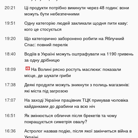
20:21
Ці продукти потрібно викинути через 48 годин: вони
можуть бути небезпечними
19:51
Одну категорію людей закликали щодня пити каву:
кого це стосується
19:20
Що категорично заборонено робити на Яблучний
Спас: повний перелік
18:40
Водіїв в Україні можуть оштрафувати на 1190 гривень
за одну дрібницю
18:09
На Волині рясно ростуть маслюки: показали
місце, де шукати гриби
17:38
Деякі продукти можуть зникнути з полиць магазинів:
які міста під загрозою
17:07
На заході України працівник ТЦК прикував чоловіка
кайданками до драбини на всю ніч
16:51
Як змінюється обличчя після брекетів та чому
покращується симетрія овалу?
16:36
Астролог назвав подію, після якої закінчиться війна в
Україні