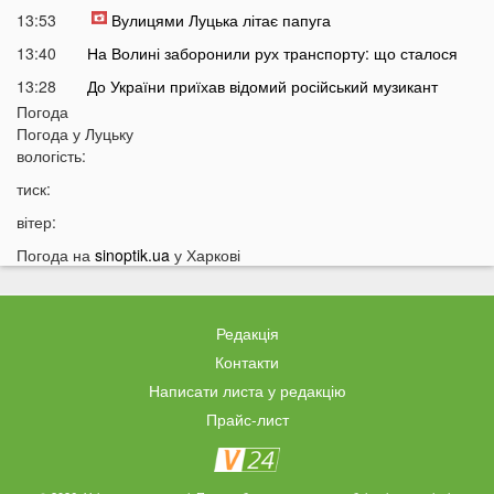
13:53
Вулицями Луцька літає папуга
13:40
На Волині заборонили рух транспорту: що сталося
13:28
До України приїхав відомий російський музикант
Погода
13:14
Українці масово платять за пальне дорожче, ніж
Погода у
Луцьку
мали б: що відбувається
вологість:
12:45
Українців попередили про повернення графіків
тиск:
відключень світла
вітер:
12:26
Скільки українці будуть платити за кіловат світла у
серпні
Погода на
sinoptik.ua
у Харкові
12:13
Популярний продукт подорожчав на 70%: ціни
можуть зрости ще більше
Редакція
11:44
У Луцьку чоловік вдарив сусіда дверима: за конфлікт
доведеться дорого заплатити
Контакти
Написати листа у редакцію
11:27
Відомий український хореограф поскаржився на
проблеми зі здоров'ям
Прайс-лист
11:12
У селах на Волині відключать газ: перелік населених
пунктів