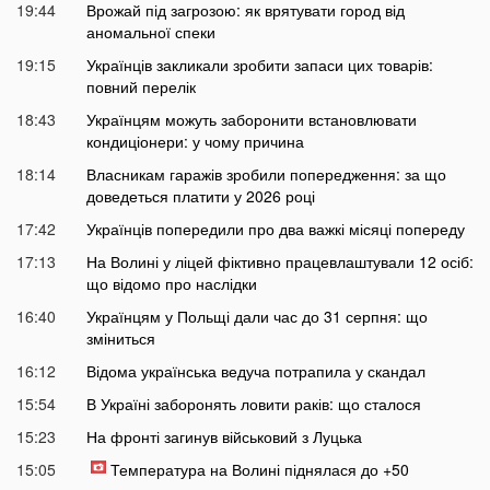
19:44
Врожай під загрозою: як врятувати город від
аномальної спеки
19:15
Українців закликали зробити запаси цих товарів:
повний перелік
18:43
Українцям можуть заборонити встановлювати
кондиціонери: у чому причина
18:14
Власникам гаражів зробили попередження: за що
доведеться платити у 2026 році
17:42
Українців попередили про два важкі місяці попереду
17:13
На Волині у ліцей фіктивно працевлаштували 12 осіб:
що відомо про наслідки
16:40
Українцям у Польщі дали час до 31 серпня: що
зміниться
16:12
Відома українська ведуча потрапила у скандал
15:54
В Україні заборонять ловити раків: що сталося
15:23
На фронті загинув військовий з Луцька
15:05
Температура на Волині піднялася до +50