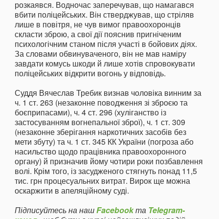
розкаявся. Водночас заперечував, що намагався
вбити поліцейських. Він стверджував, що стріляв
лише в повітря, не чув вимог правоохоронців
скласти зброю, а свої дії пояснив пригніченим
психологічним станом після участі в бойових діях.
За словами обвинуваченого, він не мав наміру
завдати комусь шкоди й лише хотів спровокувати
поліцейських відкрити вогонь у відповідь.
Суддя Вячеслав Требик визнав чоловіка винним за
ч. 1 ст. 263 (незаконне поводження зі зброєю та
боєприпасами), ч. 4 ст. 296 (хуліганство із
застосуванням вогнепальної зброї), ч. 1 ст. 309
(незаконне зберігання наркотичних засобів без
мети збуту) та ч. 1 ст. 345 КК України (погроза або
насильство щодо працівника правоохоронного
органу) й призначив йому чотири роки позбавлення
волі. Крім того, із засудженого стягнуть понад 11,5
тис. грн процесуальних витрат. Вирок ще можна
оскаржити в апеляційному суді.
Підписуйтесь на наш
Facebook
та
Telegram-