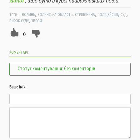
канал
, щоб бути в курсі найважливіших подій.
,
,
,
,
,
ТЕГИ:
ВОЛИНЬ
ВОЛИНСЬКА ОБЛАСТЬ
СТРІЛЯНИНА
ПОЛІЦЕЙСЬКІ
СУД
,
ВИРОК СУДУ
ЗБРОЯ
0
КОМЕНТАРІ:
Статус коментування: без коментарів
Ваше ім'я: