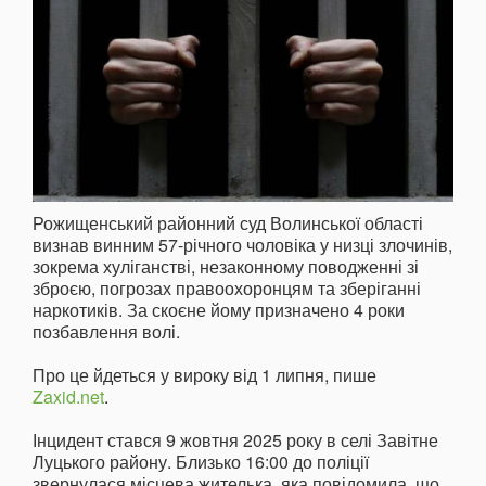
Рожищенський районний суд Волинської області
визнав винним 57-річного чоловіка у низці злочинів,
зокрема хуліганстві, незаконному поводженні зі
зброєю, погрозах правоохоронцям та зберіганні
наркотиків. За скоєне йому призначено 4 роки
позбавлення волі.
Про це йдеться у вироку від 1 липня, пише
Zaxid.net
.
Інцидент стався 9 жовтня 2025 року в селі Завітне
Луцького району. Близько 16:00 до поліції
звернулася місцева жителька, яка повідомила, що