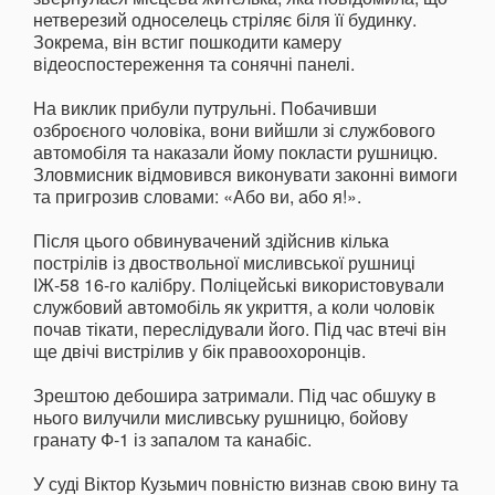
нетверезий односелець стріляє біля її будинку.
Зокрема, він встиг пошкодити камеру
відеоспостереження та сонячні панелі.
На виклик прибули путрульні. Побачивши
озброєного чоловіка, вони вийшли зі службового
автомобіля та наказали йому покласти рушницю.
Зловмисник відмовився виконувати законні вимоги
та пригрозив словами: «Або ви, або я!».
Після цього обвинувачений здійснив кілька
пострілів із двоствольної мисливської рушниці
ІЖ-58 16-го калібру. Поліцейські використовували
службовий автомобіль як укриття, а коли чоловік
почав тікати, переслідували його. Під час втечі він
ще двічі вистрілив у бік правоохоронців.
Зрештою дебошира затримали. Під час обшуку в
нього вилучили мисливську рушницю, бойову
гранату Ф-1 із запалом та канабіс.
У суді Віктор Кузьмич повністю визнав свою вину та