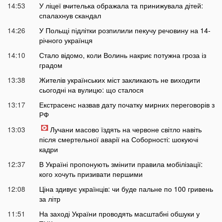
14:53
У ліцеї вчителька ображала та принижувала дітей:
спалахнув скандал
14:26
У Польщі підлітки розпилили пекучу речовину на 14-
річного українця
14:10
Стало відомо, коли Волинь накриє потужна гроза із
градом
13:38
Жителів українських міст закликають не виходити
сьогодні на вулицю: що сталося
13:17
Екстрасенс назвав дату початку мирних переговорів з
РФ
13:03
Лучани масово їздять на червоне світло навіть
після смертельної аварії на Соборності: шокуючі
кадри
12:37
В Україні пропонують змінити правила мобілізації:
кого хочуть призивати першими
12:08
Ціна здивує українців: чи буде пальне по 100 гривень
за літр
11:51
На заході України проводять масштабні обшуки у