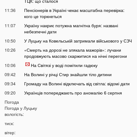
ТЦК: що сталося
11:36
Пенсіонерів в Україні чекає масштабна перевірка:
кого це торкнеться
11:07
Україну накриє потужна магнітна буря: названі
небезпечні дати
10:50
У Луцьку на Ковельській затримали військового у СЗЧ
10:26
«Смерть на дорозі не злякала мажорів»: лучани
продовжують масово скаржитися на нічні перегони
10:06
На Світязі у воді помітили гадюку
09:42
На Волині у річці Стир знайшли тіло дитини
09:34
Громаду на Волині відключать від світла: відомі дати
09:20
Українців попереджають про аномалію 6 серпня
09:05
Погода
На Волині підтвердили загибель Героя, який рік
Погода у
Луцьку
вважався зниклим безвісти
вологість:
05 СЕРПНЯ
тиск:
21:32
У Луцьку зафіксували аномалію
вітер: