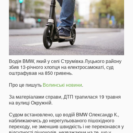
Водія BMW, який у селі Струмівка Луцького району
збив 13-річного хлопця на електросамокаті, суд
оштрафував на 850 гривень.
Про це пишуть
Волинські новини
.
За матеріалами справи, ДТП трапилася 19 травня
на вулиці Окружній.
Судом встановлено, що водій BMW Олександр К.,
наближаючись до нерегульованого пішохідного
переходу, не зменшив швидкість і не переконався у
відсутності пішоходів, незважаючи на те, що у