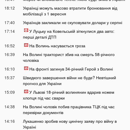
18:12
Українці можуть масово втратити бронювання від
мобілізації з 1 вересня
17:40
Українців закликали не скуповувати долари у серпні
17:14
У Луцьку на Ковельській зіткнулися два авто:
перші деталі ДТП
16:52
На Волинь насувається гроза
16:39
На Волині тракторист збив на смерть 58-річного
чоловіка
16:10
На фронті загинув 34-річний Герой з Волині
15:37
Швидкого завершення війни не буде? Невтішний
прогноз для України
15:09
У Львові 18-річний волинянин вдарив ножем
хлопця під час сварки
14:38
На Волині чоловік побив працівника ТЦК під час
перевірки документів
14:16
Лукашенко зробив нову цинічну заяву про війну в
Україні