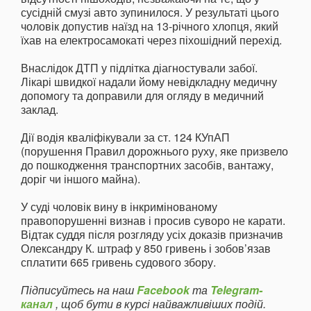
сусідній смузі авто зупинилося. У результаті цього
чоловік допустив наїзд на 13-річного хлопця, який
їхав на електросамокаті через піхошідний перехід.
Внаслідок ДТП у підлітка діагностували забої.
Лікарі швидкої надали йому невідкладну медичну
допомогу та доправили для огляду в медичний
заклад.
Дії водія кваліфікували за ст. 124 КУпАП
(порушення Правил дорожнього руху, яке призвело
до пошкодження транспортних засобів, вантажу,
доріг чи іншого майна).
У суді чоловік вину в інкримінованому
правопорушенні визнав і просив суворо не карати.
Відтак суддя після розгляду усіх доказів призначив
Олександру К. штраф у 850 гривень і зобов’язав
сплатити 665 гривень судового збору.
Підписуйтесь на наш
Facebook
та
Telegram-
канал
, щоб бути в курсі найважливіших подій.