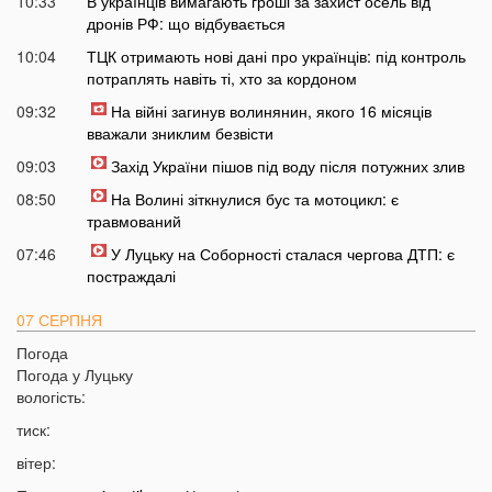
10:33
В українців вимагають гроші за захист осель від
дронів РФ: що відбувається
10:04
ТЦК отримають нові дані про українців: під контроль
потраплять навіть ті, хто за кордоном
09:32
На війні загинув волинянин, якого 16 місяців
вважали зниклим безвісти
09:03
Захід України пішов під воду після потужних злив
08:50
На Волині зіткнулися бус та мотоцикл: є
травмований
07:46
У Луцьку на Соборності сталася чергова ДТП: є
постраждалі
07 СЕРПНЯ
Погода
20:31
Від цих напоїв ви будете спати як немовля
Погода у
Луцьку
20:17
Три знаки Зодіаку несподівано розбагатіють
вологість:
найближчим часом
тиск:
19:49
Назвали 5 побутових справ, які не можна робити в
вітер:
суботу та неділю