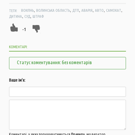
,
,
,
,
,
,
ТЕГИ:
ВОИЛНЬ
ВОЛИНСЬКА ОБЛАСТЬ
ДТП
АВАРІЯ
АВТО
САМОКАТ
,
,
ДИТИНА
СУД
ШТРАФ
-1
КОМЕНТАРІ:
Статус коментування: без коментарів
Ваше ім'я:
Коментарі, у яких порушуватимуться
Правила
, модератор