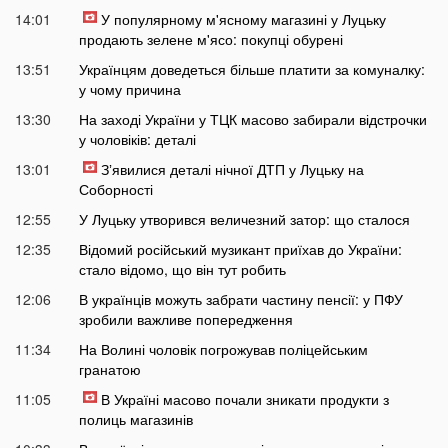
14:01
У популярному м'ясному магазині у Луцьку
продають зелене м'ясо: покупці обурені
13:51
Українцям доведеться більше платити за комуналку:
у чому причина
13:30
На заході України у ТЦК масово забирали відстрочки
у чоловіків: деталі
13:01
Зʼявилися деталі нічної ДТП у Луцьку на
Соборності
12:55
У Луцьку утворився величезний затор: що сталося
12:35
Відомий російський музикант приїхав до України:
стало відомо, що він тут робить
12:06
В українців можуть забрати частину пенсії: у ПФУ
зробили важливе попередження
11:34
На Волині чоловік погрожував поліцейським
гранатою
11:05
В Україні масово почали зникати продукти з
полиць магазинів