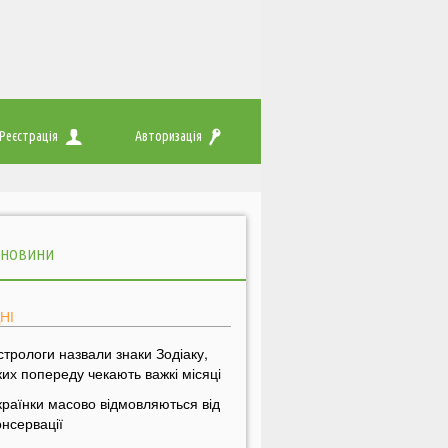
Реєстрація
Авторизація
 НОВИНИ
НІ
стрологи назвали знаки Зодіаку,
ких попереду чекають важкі місяці
країнки масово відмовляються від
онсервації