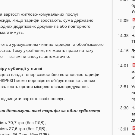
б
У
я вартості житлово-комунальних послуг
бсидії. Якщо тарифи зростають, сума державної
15:09
одних додаткових документів або повторного
в
магатимуть.
14:38
Н
Т
ують з урахуванням чинних тарифів та обов'язкового
ства. Тому українцям, які мають право на таку
14:16
Л
но — всі зміни внесуть автоматично.
з
14:01
ру субсидії у липні
м
ісцева влада тепер самостійно встановлює тарифи
м
НКРЕКП може перевіряти обґрунтованість нових
ухвалюють органи місцевого самоврядування.
13:51
У
п
підвищити вартість своїх послуг.
п
13:30
Н
ення діятимуть такі тарифи за один кубометр
з
д
сть 70,7 грн (без ПДВ);
сть 27,6 грн (без ПДВ);
13:01
мість 36,7 грн (без ПДВ);
Л