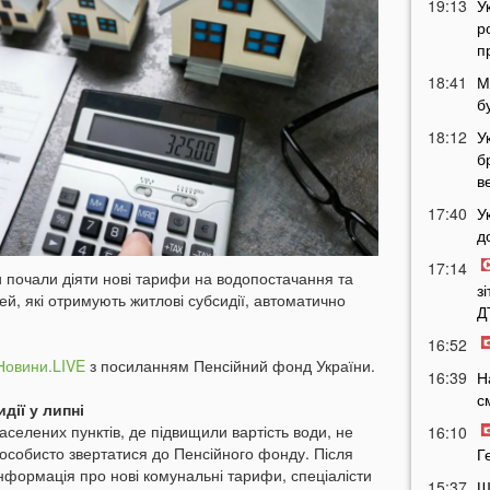
19:13
У
р
п
18:41
М
б
18:12
У
б
в
17:40
У
д
17:14
и почали діяти нові тарифи на водопостачання та
з
й, які отримують житлові субсидії, автоматично
Д
16:52
Новини.LIVE
з посиланням Пенсійний фонд України.
16:39
Н
с
дії у липні
елених пунктів, де підвищили вартість води, не
16:10
 особисто звертатися до Пенсійного фонду. Після
Г
 інформація про нові комунальні тарифи, спеціалісти
15:37
Ш