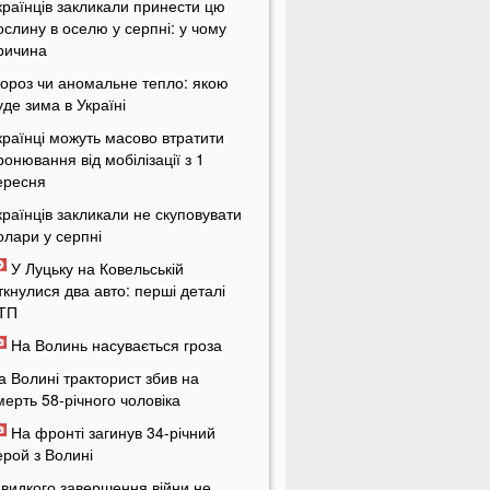
країнців закликали принести цю
ослину в оселю у серпні: у чому
ричина
ороз чи аномальне тепло: якою
уде зима в Україні
країнці можуть масово втратити
ронювання від мобілізації з 1
ересня
країнців закликали не скуповувати
олари у серпні
У Луцьку на Ковельській
іткнулися два авто: перші деталі
ТП
На Волинь насувається гроза
а Волині тракторист збив на
мерть 58-річного чоловіка
На фронті загинув 34-річний
ерой з Волині
видкого завершення війни не