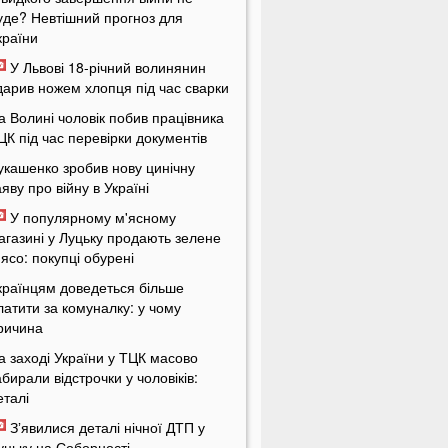
уде? Невтішний прогноз для
країни
У Львові 18-річний волинянин
дарив ножем хлопця під час сварки
а Волині чоловік побив працівника
ЦК під час перевірки документів
укашенко зробив нову цинічну
аяву про війну в Україні
У популярному м'ясному
агазині у Луцьку продають зелене
'ясо: покупці обурені
країнцям доведеться більше
латити за комуналку: у чому
ричина
а заході України у ТЦК масово
абирали відстрочки у чоловіків:
еталі
Зʼявилися деталі нічної ДТП у
уцьку на Соборності