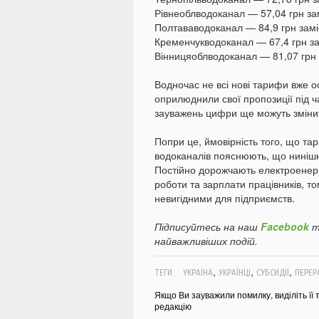
Рівнеоблводоканал — 57,04 грн зам
Полтававодоканал — 84,9 грн заміс
Кременчукводоканал — 67,4 грн зам
Вінницяоблводоканал — 81,07 грн з
Водночас не всі нові тарифи вже о
оприлюднили свої пропозиції під ч
зауважень цифри ще можуть зміни
Попри це, ймовірність того, що та
водоканалів пояснюють, що нинішн
Постійно дорожчають електроенерг
роботи та зарплати працівників, 
невигідними для підприємств.
Підписуйтесь на наш
Facebook
т
найважливіших подій.
,
,
,
ТЕГИ:
УКРАЇНА
УКРАЇНЦІ
СУБСИДІЇ
ПЕРЕР
Якщо Ви зауважили помилку, виділіть її 
редакцію