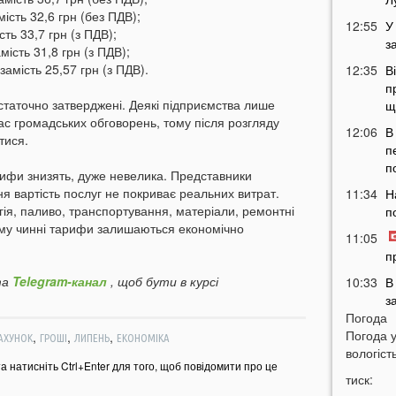
ість 32,6 грн (без ПДВ);
12:55
У
ть 33,7 грн (з ПДВ);
з
ість 31,8 грн (з ПДВ);
амість 25,57 грн (з ПДВ).
12:35
В
п
статочно затверджені. Деякі підприємства лише
щ
ас громадських обговорень, тому після розгляду
12:06
В
тися.
п
п
рифи знизять, дуже невелика. Представники
я вартість послуг не покриває реальних витрат.
11:34
Н
ія, паливо, транспортування, матеріали, ремонтні
п
тому чинні тарифи залишаються економічно
11:05
п
а
Telegram-канал
, щоб бути в курсі
10:33
В
з
Погода
в
Погода 
,
,
,
АХУНОК
ГРОШІ
ЛИПЕНЬ
ЕКОНОМІКА
10:04
Т
вологість
у
та натисніть Ctrl+Enter для того, щоб повідомити про це
тиск:
н