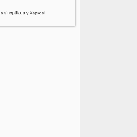
На війні загинув волинянин,
кого 16 місяців вважали зниклим
на
sinoptik.ua
у Харкові
езвісти
Захід України пішов під воду
ісля потужних злив
На Волині зіткнулися бус та
отоцикл: є травмований
У Луцьку на Соборності сталася
ергова ДТП: є постраждалі
ПНЯ
ід цих напоїв ви будете спати як
емовля
ри знаки Зодіаку несподівано
озбагатіють найближчим часом
азвали 5 побутових справ, які не
ожна робити в суботу та неділю
азвали найжадібніших чоловіків за