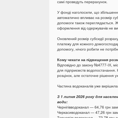
самі проведуть перерахунок.
У фонді наголосили, що збільшенн
автоматично впливає на розмір су
допомоги також переглядається. Ж
оформлення від одержувачів не ви
Оновлений розмір субсидії розрах
платежу для кожного домогосподар
допомогу, нічого робити не потріб
Кому чекати на підвищення розмі
Відповідно до закону №4777-ІХ, м
для підприємств водопостачання. 
розцінок, але остаточне рішення 
Частина водоканалів уже вирішила 
З 1 липня 2026 року для насел
води:
Чернігівводоканал — 64,76 грн замі
Черкасиводоканал — 47,26 грн замі
Тернопільводоканал — 72,78 грн за