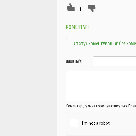
1
КОМЕНТАРІ:
Статус коментування: без ком
Ваше ім'я:
Коментарі, у яких порушуватимуться
Пра