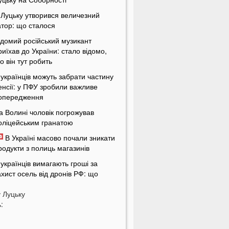
 Луцьку утворився величезний
атор: що сталося
ідомий російський музикант
риїхав до України: стало відомо,
о він тут робить
 українців можуть забрати частину
енсії: у ПФУ зробили важливе
опередження
а Волині чоловік погрожував
оліцейським гранатою
В Україні масово почали зникати
родукти з полиць магазинів
 українців вимагають гроші за
ахист осель від дронів РФ: що
ідбувається
у
Луцьку
ЦК отримають нові дані про
:
країнців: під контроль потраплять
авіть ті, хто за кордоном