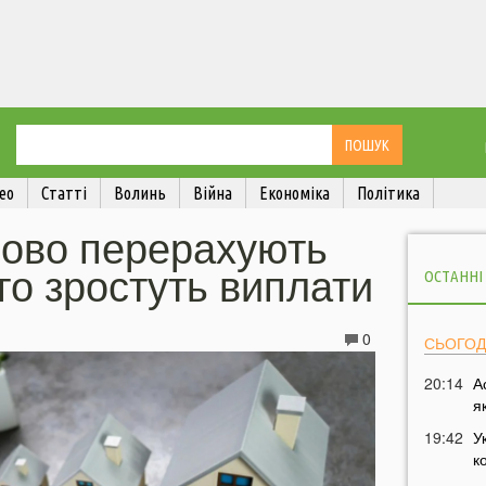
ео
Статті
Волинь
Війна
Економіка
Політика
сово перерахують
ого зростуть виплати
ОСТАННІ
0
СЬОГОД
20:14
А
я
19:42
У
к