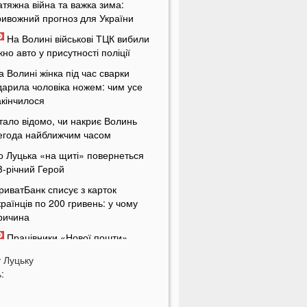
атяжна війна та важка зима:
ривожний прогноз для України
На Волині військові ТЦК вибили
ікно авто у присутності поліції
а Волині жінка під час сварки
дарила чоловіка ножем: чим усе
акінчилося
тало відомо, чи накриє Волинь
егода найближчим часом
о Луцька «на щиті» повернеться
3-річний Герой
риватБанк списує з карток
країнців по 200 гривень: у чому
ричина
Працівники «Нової пошти»
ваброю виштовхали собаку з
у
Луцьку
ідділення у аномальну спеку
:
омер чоловік відомої української
кторки