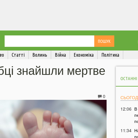
ео
Статті
Волинь
Війна
Економіка
Політика
обці знайшли мертве
ОСТАННІ
0
СЬОГОД
12:06
В
п
п
11:34
Н
п