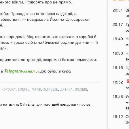
ного вбили, і говорять про це прямо.
20:31
В
оби. Проводяться інтенсивні слідчі дії, а
н
м вбивства», — повідомляє Йоанна Слюсарська-
20:17
Т
і.
р
ок породіллі. Мертве немовял сховали в коробці й
19:49
Н
имали трьох осіб із найближчої родини дівчини — її
м
тили.
19:30
Н
з
 причетних до трагедії, зокрема і батька немовляти.
19:15
Ц
а
Telegram-канал
, щоб бути в курсі
р
18:52
в
,
,
,
,
,
,
,
КОРОБКА
СМЕРТЬ
МАТІР
ЗАГИБЕЛЬ
ДИТИНА
ПОЛІЦІЯ
18:28
У
м
та натисніть Ctrl+Enter для того, щоб повідомити про це
в
18:12
О
3