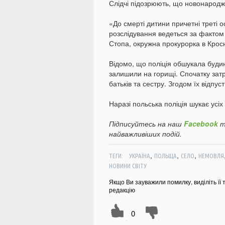
Слідчі підозрюють, що новонародже
«До смерті дитини причетні треті ос
розслідування ведеться за факто
Стопа, окружна прокурорка в Кросн
Відомо, що поліція обшукала будин
залишили на горищі. Спочатку затр
батьків та сестру. Згодом їх відпус
Наразі польська поліція шукає усіх
Підписуйтесь на наш
Facebook
т
найважливіших подій.
,
,
,
ТЕГИ:
УКРАЇНА
ПОЛЬЩА
СЕЛО
НЕМОВЛЯ
НОВИНИ СВІТУ
Якщо Ви зауважили помилку, виділіть її 
редакцію
0