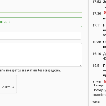
17:53
З
т
17:36
в
ентарів
17:11
Н
в
з
16:38
С
н
16:10
Д
4
15:51
П
у
вила
, модератор видалятиме без попереджень.
п
15:26
Погода
ш
Погода 
в
вологість
15:13
П
тиск:
а