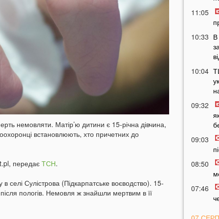
11:05
п
10:33
В
з
в
10:04
Т
у
н
09:32
я
ерть немовляти. Матір’ю дитини є 15-річна дівчина,
б
оохоронці встановлюють, хто причетних до
09:03
п
t.pl, передає
ТСН
.
08:50
м
у в селі Сулістрова (Підкарпатське воєводство). 15-
07:46
 після пологів. Немовля ж знайшли мертвим в її
ч
07 СЕР