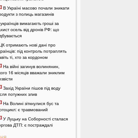
В Україні масово почали зникати
родукти з полиць магазинів
 українців вимагають гроші за
ахист осель від дронів РФ: що
ідбувається
ЦК отримають нові дані про
країнців: під контроль потраплять
авіть ті, хто за кордоном
На війні загинув волинянин,
кого 16 місяців вважали зниклим
езвісти
Захід України пішов під воду
ісля потужних злив
На Волині зіткнулися бус та
отоцикл: є травмований
У Луцьку на Соборності сталася
ергова ДТП: є постраждалі
ПНЯ