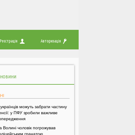
Реєстрація
Авторизація
 НОВИНИ
НІ
 українців можуть забрати частину
енсії: у ПФУ зробили важливе
опередження
а Волині чоловік погрожував
оліцейським гранатою