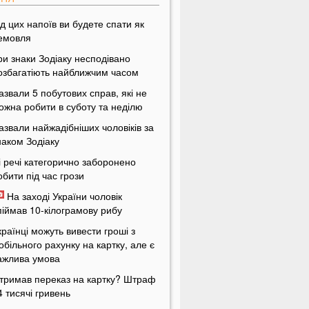
ід цих напоїв ви будете спати як
емовля
ри знаки Зодіаку несподівано
озбагатіють найближчим часом
азвали 5 побутових справ, які не
ожна робити в суботу та неділю
азвали найжадібніших чоловіків за
наком Зодіаку
і речі категорично заборонено
обити під час грози
На заході України чоловік
піймав 10-кілограмову рибу
країнці можуть вивести гроші з
обільного рахунку на картку, але є
ажлива умова
тримав переказ на картку? Штраф
4 тисячі гривень