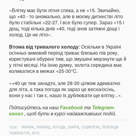
«Влітку має бути літня спека, а не +15. Звичайно,
що +40 - то аномально, але в моєму дитинстві літо
було стабільні +22-27. І все було супер. Зараз +15 і
дощ, тоді кілька днів +40, тоді знов затяжні дощі і
холод. Це не літо».
Втома від тривалого холоду
: Оскільки в Україні
осінньо-зимовий період триває близько пів року,
користувачі обурені тим, що змушені мерзнути ще й
у літні місяці. На їхню думку, золота середина має
коливатися в межах +25-30°C.
«+40 це теж занадто, але 28-30 цілком адекватно
для літа, а така погода як зараз це весна/осінь,
вони у нас і так є, нашо їх дублювати ще влітку...».
Підписуйтесь на наш
Facebook
та
Telegram-
канал
, щоб бути в курсі найважливіших подій.
,
,
,
,
,
ТЕГИ:
УКРАЇНА
УКРАЇНЦІ
ПОГОДА
СКАРГИ
СОЦМЕРЕЖІ
ПЕРЕПАДИ
,
ТЕМПЕРАТУР
ЛІТО