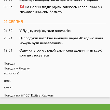
09:05
На Волині підтвердили загибель Героя, який рік
вважався зниклим безвісти
05 СЕРПНЯ
21:32
У Луцьку зафіксували аномалію
20:21
Ці продукти потрібно викинути через 48 годин: вони
можуть бути небезпечними
19:51
Одну категорію людей закликали щодня пити каву:
кого це стосується
19:20
Що категорично заборонено робити на Яблучний
Погода
Спас: повний перелік
Погода у
Луцьку
вологість:
18:40
Водіїв в Україні можуть оштрафувати на 1190 гривень
за одну дрібницю
тиск:
18:09
На Волині рясно ростуть маслюки: показали
вітер:
місце, де шукати гриби
Погода на
sinoptik.ua
у Харкові
17:38
Деякі продукти можуть зникнути з полиць магазинів:
які міста під загрозою