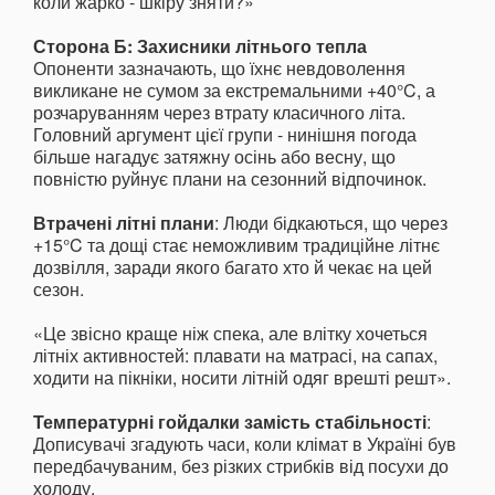
коли жарко - шкіру зняти?»
Сторона Б: Захисники літнього тепла
Опоненти зазначають, що їхнє невдоволення
викликане не сумом за екстремальними +40°C, а
розчаруванням через втрату класичного літа.
Головний аргумент цієї групи - нинішня погода
більше нагадує затяжну осінь або весну, що
повністю руйнує плани на сезонний відпочинок.
Втрачені літні плани
: Люди бідкаються, що через
+15°C та дощі стає неможливим традиційне літнє
дозвілля, заради якого багато хто й чекає на цей
сезон.
«Це звісно краще ніж спека, але влітку хочеться
літніх активностей: плавати на матрасі, на сапах,
ходити на пікніки, носити літній одяг врешті решт».
Температурні гойдалки замість стабільності
:
Дописувачі згадують часи, коли клімат в Україні був
передбачуваним, без різких стрибків від посухи до
холоду.