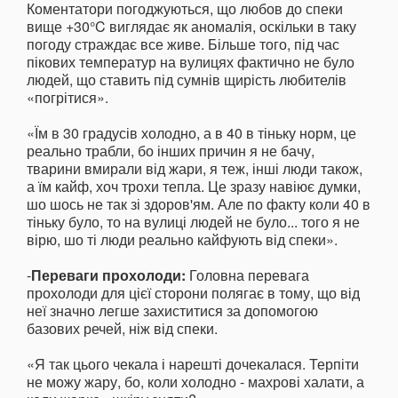
Коментатори погоджуються, що любов до спеки
вище +30°C виглядає як аномалія, оскільки в таку
погоду страждає все живе. Більше того, під час
пікових температур на вулицях фактично не було
людей, що ставить під сумнів щирість любителів
«погрітися».
«Їм в 30 градусів холодно, а в 40 в тіньку норм, це
реально трабли, бо інших причин я не бачу,
тварини вмирали від жари, я теж, інші люди також,
а їм кайф, хоч трохи тепла. Це зразу навіює думки,
шо шось не так зі здоров'ям. Але по факту коли 40 в
тіньку було, то на вулиці людей не було... того я не
вірю, шо ті люди реально кайфують від спеки».
-
Переваги прохолоди:
Головна перевага
прохолоди для цієї сторони полягає в тому, що від
неї значно легше захиститися за допомогою
базових речей, ніж від спеки.
«Я так цього чекала і нарешті дочекалася. Терпіти
не можу жару, бо, коли холодно - махрові халати, а