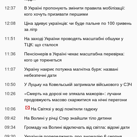
12:37
В Україні пропонують змінити правила мобілізації:
кого хочуть призивати першими
12:08
Ціна здивує українців: чи буде пальне по 100 гривень
за літр
11:51
На заході України проводять масштабні обшуки у
ТЦК: що сталося
11:36
Пенсіонерів в Україні чекає масштабна перевірка:
кого це торкнеться
11:07
Україну накриє потужна магнітна буря: названі
небезпечні дати
10:50
У Луцьку на Ковельській затримали військового у СЗЧ
10:26
«Смерть на дорозі не злякала мажорів»: лучани
продовжують масово скаржитися на нічні перегони
10:06
На Світязі у воді помітили гадюку
09:42
На Волині у річці Стир знайшли тіло дитини
09:34
Громаду на Волині відключать від світла: відомі дати
09:20
Українців попереджають про аномалію 6 серпня