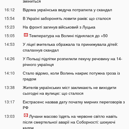
зміниться
16:12
Відома українська ведуча потрапила у скандал
15:54
В Україні заборонять ловити раків: що сталося
15:23
На фронті загинув військовий з Луцька
15:05
Температура на Волині піднялася до +50
14:53
У ліцеї вчителька ображала та принижувала дітей:
спалахнув скандал
14:26
У Польщі підлітки розпилили пекучу речовину на 14-
річного українця
14:10
Стало відомо, коли Волинь накриє потужна гроза із
градом
13:38
Жителів українських міст закликають не виходити
сьогодні на вулицю: що сталося
13:17
Екстрасенс назвав дату початку мирних переговорів з
РФ
13:03
Лучани масово їздять на червоне світло навіть
після смертельної аварії на Соборності: шокуючі
кадри