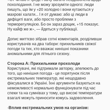
похолодання. І не можу зрозуміти одного: люди
пишуть, що їм у +20 холодно і вони кутаються у
махрові халати... І я от думаю: або ці люди в
дефіциті ваги, або просто проблеми з
терморегуляцією. Бо он зараз дощик, +15 показує.
Ну кайф же ж», — йдеться у публікації.
Допис миттєво зібрав сотні коментарів, розділивши
користувачів на два табори: прихильників свіжої
погоди та тих, хто вважає нинішні показники
аномальними для літнього сезону.
Сторона А: Прихильники прохолоди
Користувачі, які підтримали авторку, апелюють до
того, що нинішня погода - це порятунок після
екстремальних температур, які нещодавно
фіксувалися в Україні. Їхні аргументи базуються на
неможливості нормально функціонувати під час
спеки та на сумнівах у тому, що високі температури
взагалі можуть приносити комусь задоволення.
-
Вплив екстремальних умов на організм: