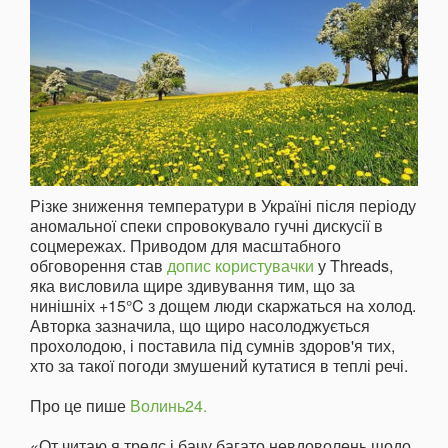
Різке зниження температури в Україні після періоду
аномальної спеки спровокувало гучні дискусії в
соцмережах. Приводом для масштабного
обговорення став
допис користувачки
у Threads,
яка висловила щире здивування тим, що за
нинішніх +15°C з дощем люди скаржаться на холод.
Авторка зазначила, що щиро насолоджується
прохолодою, і поставила під сумнів здоров'я тих,
хто за такої погоди змушений кутатися в теплі речі.
Про це пише
Волинь24.
«От читаю я тредс і бачу багато невдоволень щодо