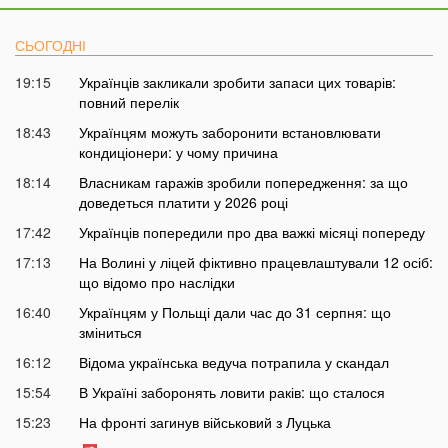
СЬОГОДНІ
19:15
Українців закликали зробити запаси цих товарів:
повний перелік
18:43
Українцям можуть заборонити встановлювати
кондиціонери: у чому причина
18:14
Власникам гаражів зробили попередження: за що
доведеться платити у 2026 році
17:42
Українців попередили про два важкі місяці попереду
17:13
На Волині у ліцей фіктивно працевлаштували 12 осіб:
що відомо про наслідки
16:40
Українцям у Польщі дали час до 31 серпня: що
зміниться
16:12
Відома українська ведуча потрапила у скандал
15:54
В Україні заборонять ловити раків: що сталося
15:23
На фронті загинув військовий з Луцька