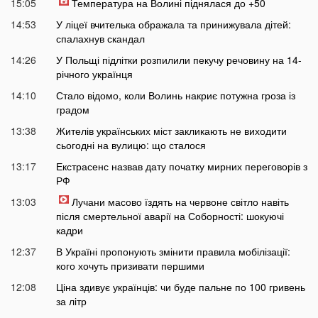
15:05
Температура на Волині піднялася до +50
14:53
У ліцеї вчителька ображала та принижувала дітей:
спалахнув скандал
14:26
У Польщі підлітки розпилили пекучу речовину на 14-
річного українця
14:10
Стало відомо, коли Волинь накриє потужна гроза із
градом
13:38
Жителів українських міст закликають не виходити
сьогодні на вулицю: що сталося
13:17
Екстрасенс назвав дату початку мирних переговорів з
РФ
13:03
Лучани масово їздять на червоне світло навіть
після смертельної аварії на Соборності: шокуючі
кадри
12:37
В Україні пропонують змінити правила мобілізації:
кого хочуть призивати першими
12:08
Ціна здивує українців: чи буде пальне по 100 гривень
за літр