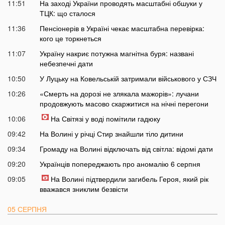
11:51
На заході України проводять масштабні обшуки у
ТЦК: що сталося
11:36
Пенсіонерів в Україні чекає масштабна перевірка:
кого це торкнеться
11:07
Україну накриє потужна магнітна буря: названі
небезпечні дати
10:50
У Луцьку на Ковельській затримали військового у СЗЧ
10:26
«Смерть на дорозі не злякала мажорів»: лучани
продовжують масово скаржитися на нічні перегони
10:06
На Світязі у воді помітили гадюку
09:42
На Волині у річці Стир знайшли тіло дитини
09:34
Громаду на Волині відключать від світла: відомі дати
09:20
Українців попереджають про аномалію 6 серпня
09:05
На Волині підтвердили загибель Героя, який рік
вважався зниклим безвісти
05 СЕРПНЯ