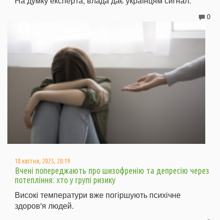
На думку експерта, влада дає українцям сигнал.
0
18 квітня, 2025, 20:19
Вчені попереджають про шизофренію та депресію через
потепління: хто у групі ризику
Високі температури вже погіршують психічне
здоров'я людей.