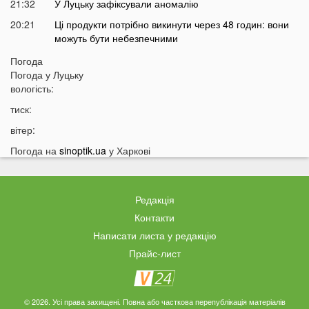
21:32
У Луцьку зафіксували аномалію
20:21
Ці продукти потрібно викинути через 48 годин: вони
можуть бути небезпечними
19:51
Одну категорію людей закликали щодня пити каву:
Погода
кого це стосується
Погода у
Луцьку
вологість:
19:20
Що категорично заборонено робити на Яблучний
Спас: повний перелік
тиск:
18:40
Водіїв в Україні можуть оштрафувати на 1190 гривень
вітер:
за одну дрібницю
Погода на
sinoptik.ua
у Харкові
18:09
На Волині рясно ростуть маслюки: показали
місце, де шукати гриби
17:38
Деякі продукти можуть зникнути з полиць магазинів:
Редакція
які міста під загрозою
Контакти
17:07
На заході України працівник ТЦК прикував чоловіка
Написати листа у редакцію
кайданками до драбини на всю ніч
Прайс-лист
16:51
Як змінюється обличчя після брекетів та чому
покращується симетрія овалу?
16:36
Астролог назвав подію, після якої закінчиться війна в
© 2026. Усі права захищені. Повна або часткова перепублікація матеріалів