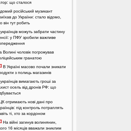
атор: що сталося
ідомий російський музикант
риїхав до України: стало відомо,
о він тут робить
 українців можуть забрати частину
енсії: у ПФУ зробили важливе
опередження
а Волині чоловік погрожував
оліцейським гранатою
В Україні масово почали зникати
родукти з полиць магазинів
 українців вимагають гроші за
ахист осель від дронів РФ: що
ідбувається
ЦК отримають нові дані про
країнців: під контроль потраплять
авіть ті, хто за кордоном
На війні загинув волинянин,
кого 16 місяців вважали зниклим