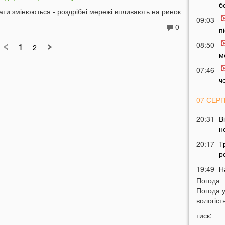
б
ати змінюються - роздрібні мережі впливають на ринок
09:03
0
п
1
08:50
2
м
07:46
ч
07 СЕР
20:31
В
н
20:17
Т
р
19:49
Н
м
Погода
Погода 
19:30
Н
вологість
з
тиск:
19:15
Ц