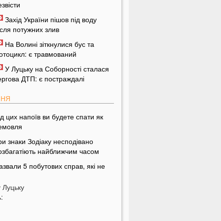
езвісти
Захід України пішов під воду
ісля потужних злив
На Волині зіткнулися бус та
отоцикл: є травмований
У Луцьку на Соборності сталася
ергова ДТП: є постраждалі
ПНЯ
ід цих напоїв ви будете спати як
емовля
ри знаки Зодіаку несподівано
озбагатіють найближчим часом
азвали 5 побутових справ, які не
ожна робити в суботу та неділю
у
Луцьку
азвали найжадібніших чоловіків за
:
наком Зодіаку
і речі категорично заборонено