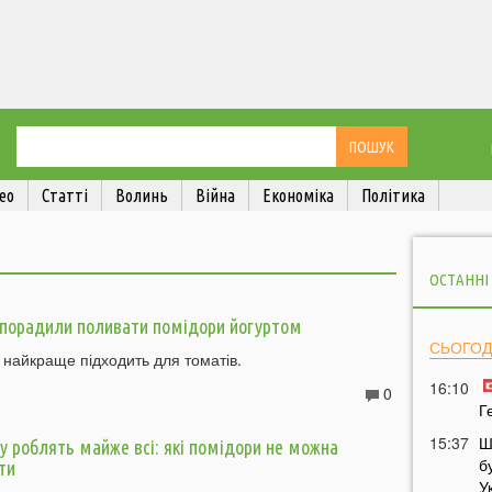
ео
Статті
Волинь
Війна
Економіка
Політика
ОСТАННІ
9
порадили поливати помідори йогуртом
СЬОГОД
 найкраще підходить для томатів.
16:10
0
Г
9
15:37
Ш
 роблять майже всі: які помідори не можна
б
ти
У