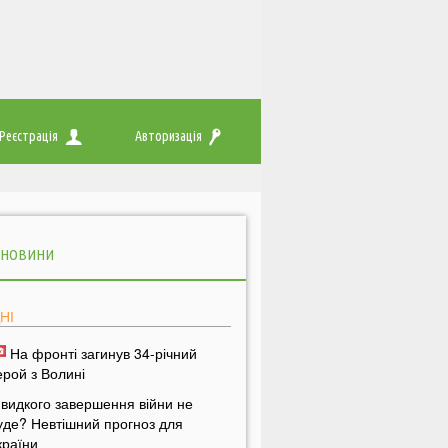
Реєстрація
Авторизація
 НОВИНИ
НІ
На фронті загинув 34-річний
ерой з Волині
видкого завершення війни не
уде? Невтішний прогноз для
країни