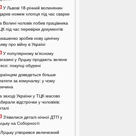
У Львові 18-річний волинянин
дарив ножем хлопця під час сварки
а Волині чоловік побив працівника
ЦК під час перевірки документів
укашенко зробив нову цинічну
аяву про війну в Україні
У популярному м'ясному
агазині у Луцьку продають зелене
'ясо: покупці обурені
країнцям доведеться більше
латити за комуналку: у чому
ричина
а заході України у ТЦК масово
абирали відстрочки у чоловіків:
еталі
Зʼявилися деталі нічної ДТП у
уцьку на Соборності
 Луцьку утворився величезний