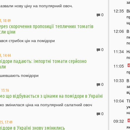
з
азвали нову ціну на популярний овоч.
12:35
В
0
п
, 10:49
щ
через скорочення пропозиції тепличних томатів
12:06
В
сли ціни
п
тався стрибок цін на помідори
п
0
11:34
Н
, 14:44
п
мідори падають: імпортні томати серйозно
11:05
али
п
дешевшають помідори
10:33
В
0
з
 15:16
в
мо що відбувається з цінами на помідори в Україні
10:04
Т
ізко змінилася ціна на популярний салатний овоч
у
н
0
09:32
25, 17:49
я
мідори в Україні знову змінились