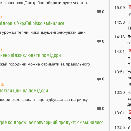
я консервації потрібно обирати дуже уважно.
15:09
0
в
52
14:38
Н
ідори в Україні різко змінилися
Т
 урожай тепличники змушені знижувати ціни
14:16
Л
0
з
18
14:01
онено підживлювати помідори
м
м
ожай городини можна отримати за правильного
13:51
У
п
0
п
:18
летіли ціни на помідори
13:30
Н
з
ідори різко зросли - що відбувається на ринку
д
0
13:01
Л
стрімко дорожчає популярний продукт: як змінилися
12:55
У