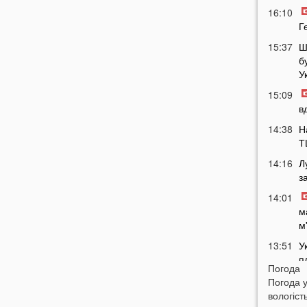
16:10
Г
15:37
Ш
б
У
15:09
в
14:38
Н
Т
14:16
Л
з
14:01
м
м
13:51
У
п
Погода
п
Погода 
13:30
Н
вологість