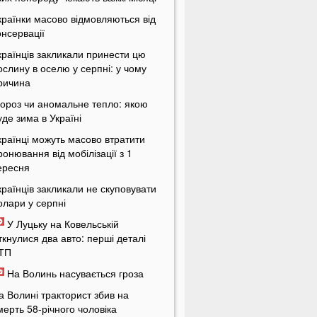
країнки масово відмовляються від
онсервації
країнців закликали принести цю
ослину в оселю у серпні: у чому
ричина
ороз чи аномальне тепло: якою
уде зима в Україні
країнці можуть масово втратити
ронювання від мобілізації з 1
ересня
країнців закликали не скуповувати
олари у серпні
У Луцьку на Ковельській
іткнулися два авто: перші деталі
ТП
На Волинь насувається гроза
а Волині тракторист збив на
мерть 58-річного чоловіка