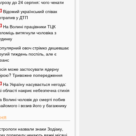
агрозу до 24 серпня: чого чекати
Відомий український співак
отрапив у ДТП
На Волині працівники ТЦК
иломіць витягнули чоловіка з
удинку
опулярний овоч стрімко дешевшає
ругий тиждень поспіль, але є
юанс
осія може застосувати ядерну
брою? Тривожне попередження
На Україну насувається негода:
кі області накриє небезпечна стихія
а Волині чоловік до смерті побив
найомого і возив його у багажнику
ПНЯ
стрологи назвали знаки Зодіаку,
ких попереду чекають важкі місяці