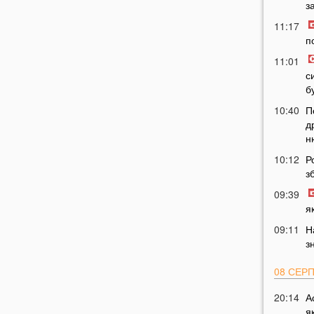
з
11:17
п
11:01
с
б
10:40
П
д
н
10:12
Р
з
09:39
я
09:11
Н
з
08 СЕР
20:14
А
я