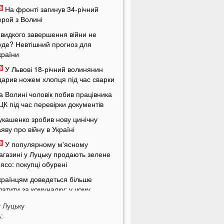
На фронті загинув 34-річний
ерой з Волині
видкого завершення війни не
уде? Невтішний прогноз для
країни
У Львові 18-річний волинянин
дарив ножем хлопця під час сварки
а Волині чоловік побив працівника
ЦК під час перевірки документів
укашенко зробив нову цинічну
аяву про війну в Україні
У популярному м'ясному
агазині у Луцьку продають зелене
'ясо: покупці обурені
країнцям доведеться більше
латити за комуналку: у чому
ричина
у
Луцьку
а заході України у ТЦК масово
: