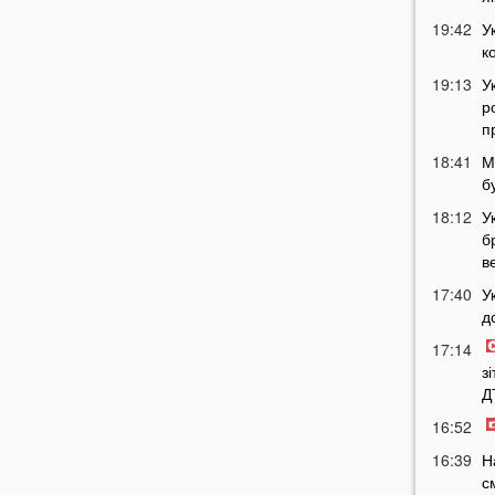
19:42
У
к
19:13
У
р
п
18:41
М
б
18:12
У
б
в
17:40
У
д
17:14
з
Д
16:52
16:39
Н
с