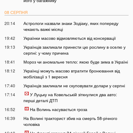
його у багажнику
08 СЕРПНЯ
20:14
Астрологи назвали знаки Зодіаку, яких попереду
чекають важкі місяці
19:42
Українки масово відмовляються від консервації
19:13
Українців закликали принести цю рослину в оселю у
серпні: у чому причина
18:41
Мороз чи аномальне тепло: якою буде зима в Україні
18:12
Українці можуть масово втратити бронювання від
мобілізації з 1 вересня
17:40
Українців закликали не скуповувати долари у серпні
17:14
У Луцьку на Ковельській зіткнулися два авто:
перші деталі ДТП
16:52
На Волинь насувається гроза
16:39
На Волині тракторист збив на смерть 58-річного
чоловіка