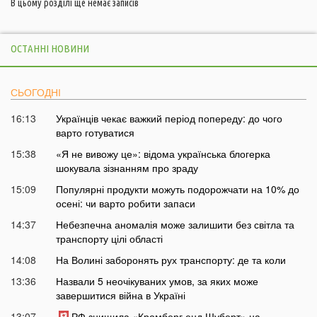
В цьому розділі ще немає записів
ОСТАННІ НОВИНИ
СЬОГОДНІ
16:13
Українців чекає важкий період попереду: до чого
варто готуватися
15:38
«Я не вивожу це»: відома українська блогерка
шокувала зізнанням про зраду
15:09
Популярні продукти можуть подорожчати на 10% до
осені: чи варто робити запаси
14:37
Небезпечна аномалія може залишити без світла та
транспорту цілі області
14:08
На Волині заборонять рух транспорту: де та коли
13:36
Назвали 5 неочікуваних умов, за яких може
завершитися війна в Україні
13:07
РФ знищила «Кромберг енд Шуберт» на