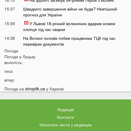
16:10
На фронті загинув 34-річний Герой з Волині
15:37
Швидкого завершення війни не буде? Невтішний
прогноз для України
15:09
У Львові 18-річний волинянин вдарив ножем
хлопця під час сварки
14:38
На Волині чоловік побив працівника ТЦК під час
перевірки документів
Погода
14:16
Лукашенко зробив нову цинічну заяву про війну в
Погода у
Луцьку
Україні
вологість:
14:01
У популярному м'ясному магазині у Луцьку
тиск:
продають зелене м'ясо: покупці обурені
вітер:
13:51
Українцям доведеться більше платити за комуналку:
у чому причина
Погода на
sinoptik.ua
у Харкові
13:30
На заході України у ТЦК масово забирали відстрочки
у чоловіків: деталі
Редакція
13:01
Зʼявилися деталі нічної ДТП у Луцьку на
Соборності
Контакти
Написати листа у редакцію
12:55
У Луцьку утворився величезний затор: що сталося