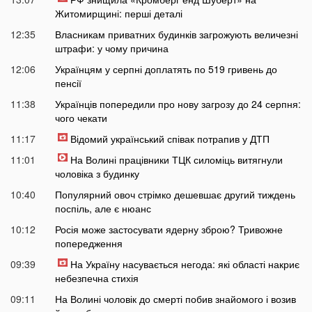
Житомирщині: перші деталі
12:35
Власникам приватних будинків загрожують величезні
штрафи: у чому причина
12:06
Українцям у серпні доплатять по 519 гривень до
пенсії
11:38
Українців попередили про нову загрозу до 24 серпня:
чого чекати
11:17
Відомий український співак потрапив у ДТП
11:01
На Волині працівники ТЦК силоміць витягнули
чоловіка з будинку
10:40
Популярний овоч стрімко дешевшає другий тиждень
поспіль, але є нюанс
10:12
Росія може застосувати ядерну зброю? Тривожне
попередження
09:39
На Україну насувається негода: які області накриє
небезпечна стихія
09:11
На Волині чоловік до смерті побив знайомого і возив