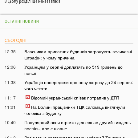
В цьому розділі ще немає записів
ОСТАННІ НОВИНИ
СЬОГОДНІ
12:35
Власникам приватних будинків загрожують величезні
штрафи: у чому причина
12:06
Українцям у серпні доплатять по 519 гривень до
пенсії
11:38
Українців попередили про нову загрозу до 24 серпня:
чого чекати
11:17
Відомий український співак потрапив у ДТП
11:01
На Волині працівники ТЦК силоміць витягнули
чоловіка з будинку
10:40
Популярний овоч стрімко дешевшає другий тиждень
поспіль, але є нюанс
10:12
Росія може застосувати ядерну зброю? Тривожне