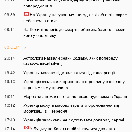
попередження
09:39
На Україну насувається негода: які області накриє
небезпечна стихія
09:11
На Волині чоловік до смерті побив знайомого і возив
його у багажнику
08 СЕРПНЯ
20:14
Астрологи назвали знаки Зодіаку, яких попереду
чекають важкі місяці
19:42
Українки масово відмовляються від консервації
19:13
Українців закликали принести цю рослину в оселю у
серпні: у чому причина
18:41
Мороз чи аномальне тепло: якою буде зима в Україні
18:12
Українці можуть масово втратити бронювання від
мобілізації з 1 вересня
17:40
Українців закликали не скуповувати долари у серпні
17:14
У Луцьку на Ковельській зіткнулися два авто: