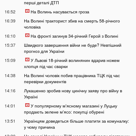
перші деталі ДТП
16:52
На Волинь насувається гроза
16:39
На Волині тракторист збив на смерть 58-річного
чоловіка
16:10
На фронті загинув 34-річний Герой з Волині
15:37
Швидкого завершення війни не буде? Невтішний
прогноз для України
15:09
У Львові 18-річний волинянин вдарив ножем
хлопця під час сварки
14:38
На Волині чоловік побив працівника ТЦК під час
перевірки документів
14:16
Лукашенко зробив нову цинічну заяву про війну в
Україні
14:01
У популярному м'ясному магазині у Луцьку
продають зелене м'ясо: покупці обурені
13:51
Українцям доведеться більше платити за комуналку:
у чому причина