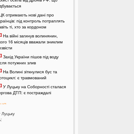
ідбувається
ЦК отримають нові дані про
країнців: під контроль потраплять
авіть ті, хто за кордоном
На війні загинув волинянин,
кого 16 місяців вважали зниклим
езвісти
Захід України пішов під воду
ісля потужних злив
На Волині зіткнулися бус та
отоцикл: є травмований
У Луцьку на Соборності сталася
ергова ДТП: є постраждалі
ПНЯ
у
Луцьку
ід цих напоїв ви будете спати як
:
емовля
ри знаки Зодіаку несподівано