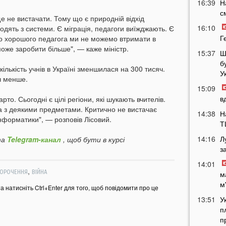
16:39
Н
с
е не вистачати. Тому що є природній відхід
16:10
иходять з системи. Є міграція, педагоги виїжджають. Є
Г
то хорошого педагога ми не можемо втримати в
 може заробити більше", — каже міністр.
15:37
Ш
б
кількість учнів в Україні зменшилася на 300 тисяч.
У
яч менше.
15:09
в
то. Сьогодні є цілі регіони, які шукають вчителів.
а з деякими предметами. Критично не вистачає
14:38
Н
інформатики", — розповів Лісовий.
Т
14:16
Л
а
Telegram-канал
, щоб бути в курсі
з
14:01
,
КОРОЧЕННЯ
ВІЙНА
м
м
та натисніть Ctrl+Enter для того, щоб повідомити про це
13:51
У
п
п