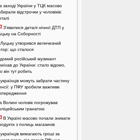
а заході України у ТЦК масово
абирали відстрочки у чоловіків:
еталі
Зʼявилися деталі нічної ДТП у
уцьку на Соборності
 Луцьку утворився величезний
атор: що сталося
ідомий російський музикант
риїхав до України: стало відомо,
о він тут робить
 українців можуть забрати частину
енсії: у ПФУ зробили важливе
опередження
а Волині чоловік погрожував
оліцейським гранатою
В Україні масово почали зникати
родукти з полиць магазинів
 українців вимагають гроші за
ахист осель від дронів РФ: що