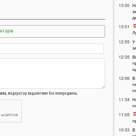
13:30
Н
з
д
13:01
ентарів
Л
12:55
У
з
12:35
В
п
щ
12:06
В
п
п
вила
, модератор видалятиме без попереджень.
11:34
Н
п
11:05
п
10:33
В
з