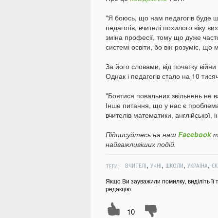
"Я боюсь, що нам педагогів буде щ
педагогів, вчителі похилого віку в
зміна професії, тому що дуже час
системі освіти, бо він розуміє, що
За його словами, від початку війни 
Однак і педагогів стало на 10 тис
"Боятися повальних звільнень не вар
Інше питання, що у нас є проблем
вчителів математики, англійської, 
Підписуйтесь на наш
Facebook
т
найважливіших подій.
,
,
,
,
ТЕГИ:
ВЧИТЕЛІ
УЧНІ
ШКОЛИ
УКРАЇНА
С
Якщо Ви зауважили помилку, виділіть її 
редакцію
10