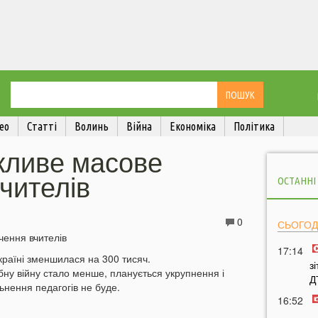
ео
Статті
Волинь
Війна
Економіка
Політика
жливе масове
чителів
ОСТАННІ
0
СЬОГОД
17:14
 Україні зменшилася на 300 тисяч.
з
бну війну стало менше, планується укрупнення і
Д
ьнення педагогів не буде.
16:52