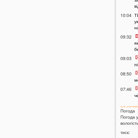
в
10:04
Т
у
н
09:32
я
б
09:03
п
08:50
м
07:46
ч
07 СЕР
Погода
Погода 
20:31
В
вологість
н
тиск:
20:17
Т