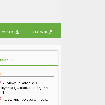
Реєстрація
Авторизація
 НОВИНИ
НІ
У Луцьку на Ковельській
іткнулися два авто: перші деталі
ТП
На Волинь насувається гроза