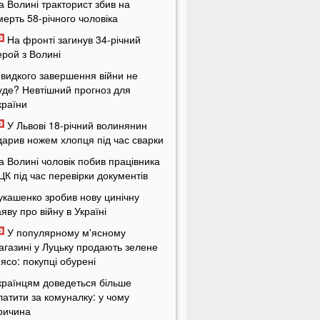
а Волині тракторист збив на
мерть 58-річного чоловіка
На фронті загинув 34-річний
ерой з Волині
видкого завершення війни не
уде? Невтішний прогноз для
країни
У Львові 18-річний волинянин
дарив ножем хлопця під час сварки
а Волині чоловік побив працівника
ЦК під час перевірки документів
укашенко зробив нову цинічну
аяву про війну в Україні
У популярному м'ясному
агазині у Луцьку продають зелене
'ясо: покупці обурені
країнцям доведеться більше
латити за комуналку: у чому
ричина