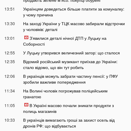
13:51
Українцям доведеться більше платити за комуналку:
у чому причина
13:30
На заході України у ТЦК масово забирали відстрочки
у чоловіків: деталі
13:01
Зʼявилися деталі нічної ДТП у Луцьку на
Соборності
12:55
У Луцьку утворився величезний затор: що сталося
12:35
Відомий російський музикант приїхав до України:
стало відомо, що він тут робить
12:06
В українців можуть забрати частину пенсії: у ПФУ
зробили важливе попередження
11:34
На Волині чоловік погрожував поліцейським
гранатою
11:05
В Україні масово почали зникати продукти з
полиць магазинів
10:33
В українців вимагають гроші за захист осель від
дронів РФ: що відбувається