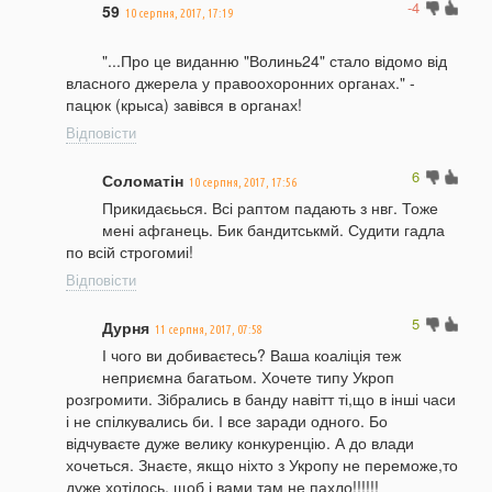
-4
59
10 серпня, 2017, 17:19
"...Про це виданню "Волинь24" стало відомо від
власного джерела у правоохоронних органах." -
пацюк (крыса) завівся в органах!
Відповісти
6
Соломатін
10 серпня, 2017, 17:56
Прикидаєьься. Всі раптом падають з нвг. Тоже
мені афганець. Бик бандитськмй. Судити гадла
по всій строгомиі!
Відповісти
5
Дурня
11 серпня, 2017, 07:58
І чого ви добиваєтесь? Ваша коаліція теж
неприємна багатьом. Хочете типу Укроп
розгромити. Зібрались в банду навітт ті,що в інші часи
і не спілкувались би. І все заради одного. Бо
відчуваєте дуже велику конкуренцію. А до влади
хочеться. Знаєте, якщо ніхто з Укропу не переможе,то
дуже хотілось, щоб і вами там не пахло!!!!!!