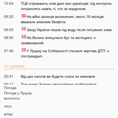
10:04
ТЦК отримають нові дані про українців: під контроль
потраплять навіть ті, хто за кордоном
09:32
На війні загинув волинянин, якого 16 місяців
вважали зниклим безвісти
09:03
Захід України пішов під воду після потужних злив
08:50
На Волині зіткнулися бус та мотоцикл: є
травмований
07:46
У Луцьку на Соборності сталася чергова ДТП: є
постраждалі
07 СЕРПНЯ
20:31
Від цих напоїв ви будете спати як немовля
20:17
Три знаки Зодіаку несподівано розбагатіють
Погода
найближчим часом
Погода у
Луцьку
19:49
Назвали 5 побутових справ, які не можна робити в
вологість:
суботу та неділю
тиск:
19:30
Назвали найжадібніших чоловіків за знаком Зодіаку
вітер: