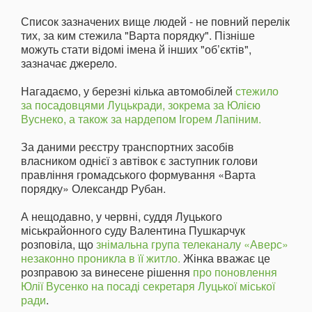
Список зазначених вище людей - не повний перелік
тих, за ким стежила "Варта порядку". Пізніше
можуть стати відомі імена й інших "об’єктів",
зазначає джерело.
Нагадаємо, у березні кілька автомобілей
стежило
за посадовцями Луцькради, зокрема за Юлією
Вуснеко, а також за нардепом Ігорем Лапіним.
За даними реєстру транспортних засобів
власником однієї з автівок є заступник голови
правління громадського формування «Варта
порядку» Олександр Рубан.
А нещодавно, у червні, суддя Луцького
міськрайонного суду Валентина Пушкарчук
розповіла, що
знімальна група телеканалу «Аверс»
незаконно проникла в її житло.
Жінка вважає це
розправою за винесене рішення
про поновлення
Юлії Вусенко на посаді секретаря Луцької міської
ради
.