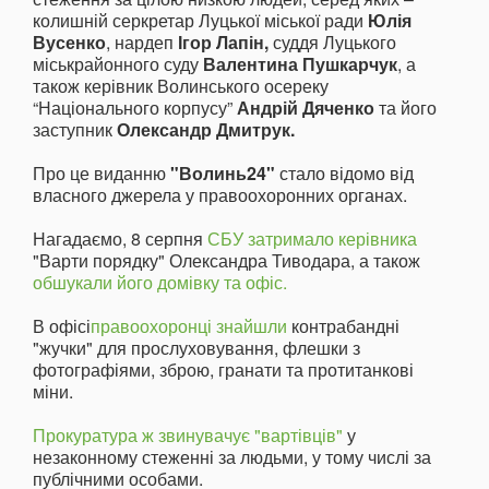
колишній серкретар Луцької міської ради
Юлія
Вусенко
, нардеп
Ігор Лапін,
суддя Луцького
міськрайонного суду
Валентина Пушкарчук
, а
також керівник Волинського осереку
“Національного корпусу”
Андрій Дяченко
та його
заступник
Олександр Дмитрук.
Про це виданню
"Волинь24"
стало відомо від
власного джерела у правоохоронних органах.
Нагадаємо, 8 серпня
СБУ затримало керівника
"Варти порядку" Олександра Тиводара, а також
обшукали його домівку та офіс.
В офісі
правоохоронці знайшли
контрабандні
"жучки" для прослуховування, флешки з
фотографіями, зброю, гранати та протитанкові
міни.
Прокуратура ж звинувачує "вартівців"
у
незаконному стеженні за людьми, у тому числі за
публічними особами.