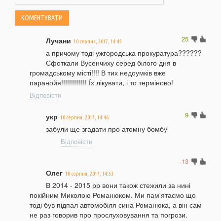
25
Лучани
10 серпня, 2017, 14:45
а причому тоді ужгородська прокуратура??????
Сфоткали Вусенчиху серед білого дня в
громадському місті!!!! В тих недоумків вже
паранойя!!!!!!!!!!!!! Їх лікувати, і то терміново!
Відповісти
9
укр
10 серпня, 2017, 14:46
забули ще згадати про атомну бомбу
Відповісти
-13
Олег
10 серпня, 2017, 14:53
В 2014 - 2015 рр вони також стежили за нині
покійним Миколою Романюком. Ми пам'ятаємо що
тоді був підпал автомобіля сина Романюка, а він сам
не раз говорив про прослуховування та погрози.