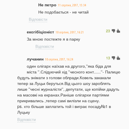
Не петро
11 серпня, 2017, 15:34
Не подобається - не читай
Відповісти
23
ексгібіціоніст
10 серпня, 2017, 16:21
За мною постежте я в парку
Відповісти
13
лучанин
10 серпня, 2017, 16:24
один олігарх наїхав на другого,''яка біда для
міста ''.Слідуючий хід ''чесного конт......''- Палицю
будуть знімати з голови облради.Ковель закакали
тепер за Луцьк беруться.Від цього шоу зароблять
лише ''чесні журналісти'', депутати, ще копійки дадуть
на масовкі на екранах.Раніше олігархи партіями
прикривались ,тепер самі вилізли на сцену.
ps. хто більше заплатить той і виграє посаду№1 в
Луцьку
Відповісти