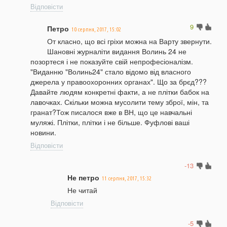
Відповісти
9
Петро
10 серпня, 2017, 15:02
От класно, що всі гріхи можна на Варту звернути.
Шановні журналіти видання Волинь 24 не
позортеся і не показуйте свій непрофесіоналізм.
"Виданню "Волинь24" стало відомо від власного
джерела у правоохоронних органах". Що за брєд???
Давайте людям конкретні факти, а не плітки бабок на
лавочках. Скільки можна мусолити тему зброї, мін, та
гранат?Тож писалося вже в ВН, що це навчальні
муляжі. Плітки, плітки і не більше. Фуфлові ваші
новини.
Відповісти
-13
Не петро
11 серпня, 2017, 15:32
Не читай
Відповісти
-5