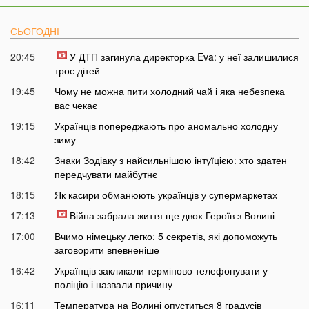
СЬОГОДНІ
20:45
У ДТП загинула директорка Eva: у неї залишилися
троє дітей
19:45
Чому не можна пити холодний чай і яка небезпека
вас чекає
19:15
Українців попереджають про аномально холодну
зиму
18:42
Знаки Зодіаку з найсильнішою інтуїцією: хто здатен
передчувати майбутнє
18:15
Як касири обманюють українців у супермаркетах
17:13
Війна забрала життя ще двох Героїв з Волині
17:00
Вчимо німецьку легко: 5 секретів, які допоможуть
заговорити впевненіше
16:42
Українців закликали терміново телефонувати у
поліцію і назвали причину
16:11
Температура на Волині опуститься 8 градусів