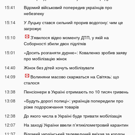
15:41
Відомий військовий попередив українців про
небезпеку
15:14
У Луцьку стався сильний прорив водогону: чим це
загрожує
15:10
З'явилося відео моменту ДТП, у якій на
Соборності збили двох підлітків
15:01
«Досить розганяти дурню»: Коваленко зробив заяву
про мобілізацію жінок
14:40
Жінок без дітей хочуть мобілізувати
14:09
Волиняни масово скаржаться на Світязь: що
сталося
13:38
Пенсіонери в Україні отримають по 10 тисяч гривень
13:08
«Будуть дорогі полиці»: українців попередили про
різке подорожчання товарів
12:38
До якого числа в Україні буде тривати мобілізація
12:07
На заході України ввели пʼятикілометровий карантин
11:37
Відомий український телеведучий виїхав за кордон