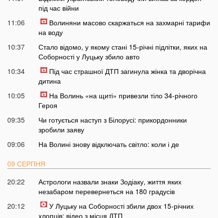
під час війни
11:06
Волиняни масово скаржаться на захмарні тарифи
на воду
10:37
Стало відомо, у якому стані 15-річні підлітки, яких на
Соборності у Луцьку збило авто
10:34
Під час страшної ДТП загинула жінка та дворічна
дитина
10:05
На Волинь «на щиті» привезли тіло 34-річного
Героя
09:35
Чи готується наступ з Білорусі: прикордонники
зробили заяву
09:06
На Волині знову відключать світло: коли і де
09 СЕРПНЯ
20:22
Астрологи назвали знаки Зодіаку, життя яких
незабаром перевернеться на 180 градусів
20:12
У Луцьку на Соборності збили двох 15-річних
хлопців: відео з місця ДТП