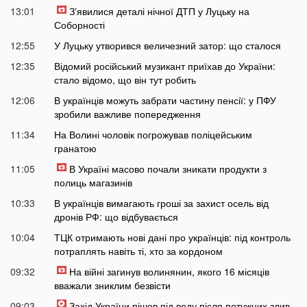
13:01
Зʼявилися деталі нічної ДТП у Луцьку на
Соборності
12:55
У Луцьку утворився величезний затор: що сталося
12:35
Відомий російський музикант приїхав до України:
стало відомо, що він тут робить
12:06
В українців можуть забрати частину пенсії: у ПФУ
зробили важливе попередження
11:34
На Волині чоловік погрожував поліцейським
гранатою
11:05
В Україні масово почали зникати продукти з
полиць магазинів
10:33
В українців вимагають гроші за захист осель від
дронів РФ: що відбувається
10:04
ТЦК отримають нові дані про українців: під контроль
потраплять навіть ті, хто за кордоном
09:32
На війні загинув волинянин, якого 16 місяців
вважали зниклим безвісти
09:03
Захід України пішов під воду після потужних злив