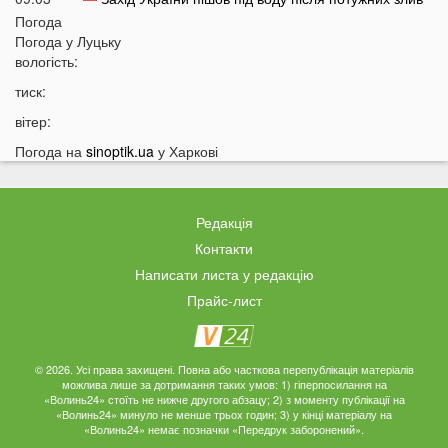
Погода
08:50
На Волині зіткнулися бус та мотоцикл: є
Погода у
Луцьку
травмований
вологість:
07:46
У Луцьку на Соборності сталася чергова ДТП: є
тиск:
постраждалі
вітер:
07 СЕРПНЯ
Погода на
sinoptik.ua
у Харкові
20:31
Від цих напоїв ви будете спати як немовля
20:17
Три знаки Зодіаку несподівано розбагатіють
Редакція
найближчим часом
Контакти
19:49
Назвали 5 побутових справ, які не можна робити в
Написати листа у редакцію
суботу та неділю
Прайс-лист
19:30
Назвали найжадібніших чоловіків за знаком Зодіаку
19:15
Ці речі категорично заборонено робити під час грози
18:52
На заході України чоловік впіймав 10-кілограмову
© 2026. Усі права захищені. Повна або часткова перепублікація матеріалів
рибу
можлива лише за дотримання таких умов: 1) гіперпосилання на
«Волинь24» стоїть не нижче другого абзацу; 2) з моменту публікації на
18:28
Українці можуть вивести гроші з мобільного рахунку
«Волинь24» минуло не менше трьох годин; 3) у кінці матеріалу на
«Волинь24» немає позначки «Передрук заборонений».
на картку, але є важлива умова