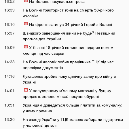
16:52
На Волинь насувається гроза
16:39
На Волині тракторист збив на смерть 58-річного
чоловіка
16:10
На фронті загинув 34-річний Герой з Волині
15:37
Швидкого завершення війни не буде? Невтішний
прогноз для України
15:09
У Львові 18-річний волинянин вдарив ножем
хлопця під час сварки
14:38
На Волині чоловік побив працівника ТЦК під час
перевірки документів
14:16
Лукашенко зробив нову цинічну заяву про війну в
Україні
14:01
У популярному м'ясному магазині у Луцьку
продають зелене м'ясо: покупці обурені
13:51
Українцям доведеться більше платити за комуналку:
у чому причина
13:30
На заході України у ТЦК масово забирали відстрочки
у чоловіків: деталі