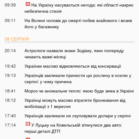
09:39
На Україну насувається негода: які області накриє
небезпечна стихія
09:11
На Волині чоловік до смерті побив знайомого і возив
його у багажнику
08 СЕРПНЯ
20:14
Астрологи назвали знаки Зодіаку, яких попереду
чекають важкі місяці
19:42
Українки масово відмовляються від консервації
19:13
Українців закликали принести цю рослину в оселю у
серпні: у чому причина
18:41
Мороз чи аномальне тепло: якою буде зима в Україні
18:12
Українці можуть масово втратити бронювання від
мобілізації з 1 вересня
17:40
Українців закликали не скуповувати долари у серпні
17:14
У Луцьку на Ковельській зіткнулися два авто:
перші деталі ДТП