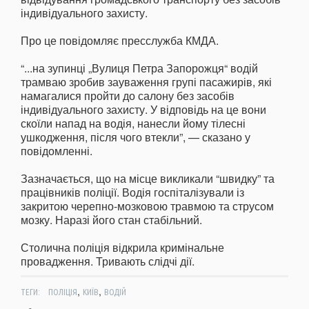
індивідуального захисту.
Про це повідомляє пресслужба КМДА.
“...на зупинці „Вулиця Петра Запорожця“ водій
трамваю зробив зауваження групі пасажирів, які
намагалися пройти до салону без засобів
індивідуального захисту. У відповідь на це вони
скоїли напад на водія, нанесли йому тілесні
ушкодження, після чого втекли”, — сказано у
повідомленні.
Зазначається, що на місце викликали “швидку” та
працівників поліції. Водія госпіталізували із
закритою черепно-мозковою травмою та струсом
мозку. Наразі його стан стабільний.
Столична поліція відкрила кримінальне
провадження. Тривають слідчі дії.
,
,
ТЕГИ:
ПОЛІЦІЯ
КИЇВ
ВОДІЙ