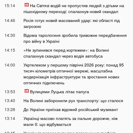
15:14
На Світязі водій не пропустив людей з дітьми на
пішохідному переході: спалахнув новий скандал
14:46
Росія готує новий масований удар: які області під
загрозою
14:30
Відома тарологиня зробила тривожне передбачення
про війну в Україні
14:15
«Не зупинився перед кортежем»: на Волині
спалахнув скандал через водія автобуса
14:00
Укртелеком у першому півріччі 2026 року: понад 95
тисяч кілометрів оптичної мережі, масштабна
модернізація інфраструктури та зростання нових
оптичних підключень
13:53
Вулицями Луцька літає папуга
13:40
На Волині заборонили рух транспорту: що сталося
13:28
До України приїхав відомий російський музикант
13:14
Українці масово платять за пальне дорожче, ніж
мали б: що відбувається
12:45
Українців попередили про повернення графіків