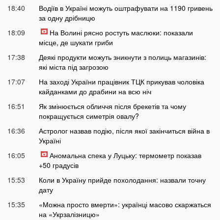
18:40
Водіїв в Україні можуть оштрафувати на 1190 гривень
за одну дрібницю
18:09
На Волині рясно ростуть маслюки: показали
місце, де шукати гриби
17:38
Деякі продукти можуть зникнути з полиць магазинів:
які міста під загрозою
17:07
На заході України працівник ТЦК прикував чоловіка
кайданками до драбини на всю ніч
16:51
Як змінюється обличчя після брекетів та чому
покращується симетрія овалу?
16:36
Астролог назвав подію, після якої закінчиться війна в
Україні
16:05
Аномальна спека у Луцьку: термометр показав
+50 градусів
15:53
Коли в Україну прийде похолодання: назвали точну
дату
15:35
«Можна просто вмерти»: українці масово скаржаться
на «Укрзалізницю»