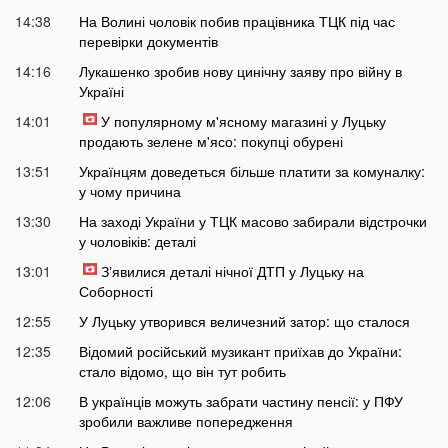
14:38
На Волині чоловік побив працівника ТЦК під час
перевірки документів
14:16
Лукашенко зробив нову цинічну заяву про війну в
Україні
14:01
У популярному м'ясному магазині у Луцьку
продають зелене м'ясо: покупці обурені
13:51
Українцям доведеться більше платити за комуналку:
у чому причина
13:30
На заході України у ТЦК масово забирали відстрочки
у чоловіків: деталі
13:01
Зʼявилися деталі нічної ДТП у Луцьку на
Соборності
12:55
У Луцьку утворився величезний затор: що сталося
12:35
Відомий російський музикант приїхав до України:
стало відомо, що він тут робить
12:06
В українців можуть забрати частину пенсії: у ПФУ
зробили важливе попередження