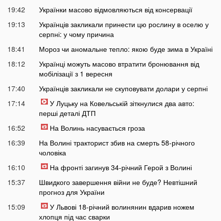
19:42
Українки масово відмовляються від консервації
19:13
Українців закликали принести цю рослину в оселю у
серпні: у чому причина
18:41
Мороз чи аномальне тепло: якою буде зима в Україні
18:12
Українці можуть масово втратити бронювання від
мобілізації з 1 вересня
17:40
Українців закликали не скуповувати долари у серпні
17:14
У Луцьку на Ковельській зіткнулися два авто:
перші деталі ДТП
16:52
На Волинь насувається гроза
16:39
На Волині тракторист збив на смерть 58-річного
чоловіка
16:10
На фронті загинув 34-річний Герой з Волині
15:37
Швидкого завершення війни не буде? Невтішний
прогноз для України
15:09
У Львові 18-річний волинянин вдарив ножем
хлопця під час сварки