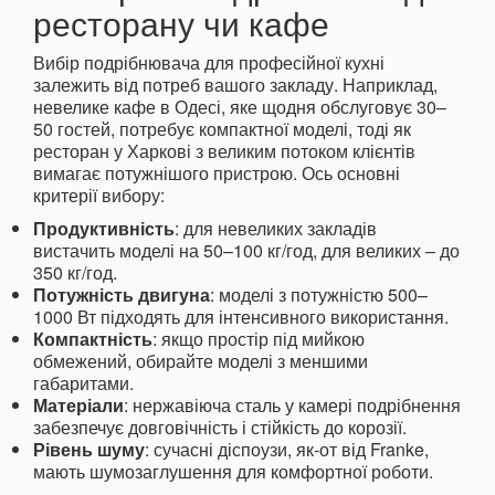
ресторану чи кафе
Вибір подрібнювача для професійної кухні
залежить від потреб вашого закладу. Наприклад,
невелике кафе в Одесі, яке щодня обслуговує 30–
50 гостей, потребує компактної моделі, тоді як
ресторан у Харкові з великим потоком клієнтів
вимагає потужнішого пристрою. Ось основні
критерії вибору:
Продуктивність
: для невеликих закладів
вистачить моделі на 50–100 кг/год, для великих – до
350 кг/год.
Потужність двигуна
: моделі з потужністю 500–
1000 Вт підходять для інтенсивного використання.
Компактність
: якщо простір під мийкою
обмежений, обирайте моделі з меншими
габаритами.
Матеріали
: нержавіюча сталь у камері подрібнення
забезпечує довговічність і стійкість до корозії.
Рівень шуму
: сучасні діспоузи, як-от від Franke,
мають шумозаглушення для комфортної роботи.