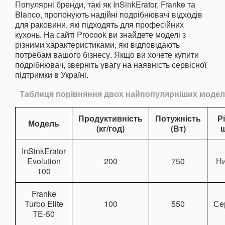
Популярні бренди, такі як InSinkErator, Franke та
Blanco, пропонують надійні подрібнювачі відходів
для раковини, які підходять для професійних
кухонь. На сайті Procook ви знайдете моделі з
різними характеристиками, які відповідають
потребам вашого бізнесу. Якщо ви хочете купити
подрібнювач, зверніть увагу на наявність сервісної
підтримки в Україні.
Таблиця порівняння двох найпопулярніших модел
Продуктивність
Потужність
Р
Модель
(кг/год)
(Вт)
InSinkErator
Evolution
200
750
Ни
100
Franke
Turbo Elite
100
550
Се
TE-50