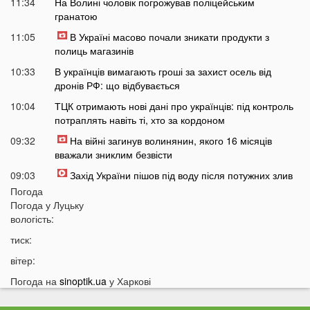
11:34
На Волині чоловік погрожував поліцейським
гранатою
11:05
В Україні масово почали зникати продукти з
полиць магазинів
10:33
В українців вимагають гроші за захист осель від
дронів РФ: що відбувається
10:04
ТЦК отримають нові дані про українців: під контроль
потраплять навіть ті, хто за кордоном
09:32
На війні загинув волинянин, якого 16 місяців
вважали зниклим безвісти
09:03
Захід України пішов під воду після потужних злив
Погода
08:50
На Волині зіткнулися бус та мотоцикл: є
Погода у
Луцьку
травмований
вологість:
07:46
У Луцьку на Соборності сталася чергова ДТП: є
тиск:
постраждалі
вітер:
07 СЕРПНЯ
Погода на
sinoptik.ua
у Харкові
20:31
Від цих напоїв ви будете спати як немовля