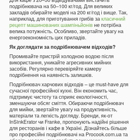
подрібнювача на 50–100 кг/год. Для великих
закладів обирайте моделі на 200 кг/год і вище. Так,
наприклад, для приготування грибів за
класичний
рецепт машинованих шампіньйонів
не потрібна
велика потужність. Особливо, звертайте увагу на
енергоекономність цих приладів.
Як доглядати за подрібнювачем відходів?
Промивайте пристрій холодною водою після
використання, уникайте агресивних мийних
засобів. Регулярно перевіряйте камеру
подрібнення на наявність залишків.
Подрібнювач харчових відходів – це must-have для
сучасної професійної кухні. Він економить час,
підтримує чистоту та сприяє екологічності,
зменшуючи обсяг сміття. Обираючи подрібнювач
для мийки, звертайте увагу на продуктивність,
матеріали та легкість догляду. Бренди, як-от
InSinkErator чи Franke, пропонують надійні рішення
для ресторанів і кафе в Україні. Дізнайтесь більше
про професійні подрібнювачі на Procook.com.ua та