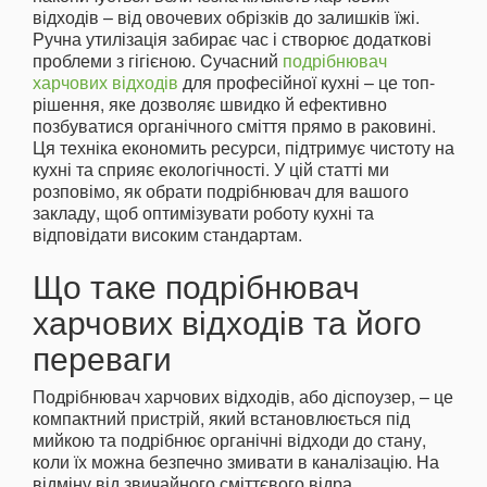
відходів – від овочевих обрізків до залишків їжі.
Ручна утилізація забирає час і створює додаткові
проблеми з гігієною. Cучасний
подрібнювач
харчових відходів
для професійної кухні – це топ-
рішення, яке дозволяє швидко й ефективно
позбуватися органічного сміття прямо в раковині.
Ця техніка економить ресурси, підтримує чистоту на
кухні та сприяє екологічності. У цій статті ми
розповімо, як обрати подрібнювач для вашого
закладу, щоб оптимізувати роботу кухні та
відповідати високим стандартам.
Що таке подрібнювач
харчових відходів та його
переваги
Подрібнювач харчових відходів, або діспоузер, – це
компактний пристрій, який встановлюється під
мийкою та подрібнює органічні відходи до стану,
коли їх можна безпечно змивати в каналізацію. На
відміну від звичайного сміттєвого відра,