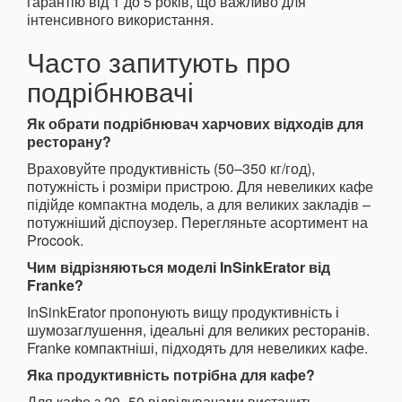
гарантію від 1 до 5 років, що важливо для
інтенсивного використання.
Часто запитують про
подрібнювачі
Як обрати подрібнювач харчових відходів для
ресторану?
Враховуйте продуктивність (50–350 кг/год),
потужність і розміри пристрою. Для невеликих кафе
підійде компактна модель, а для великих закладів –
потужніший діспоузер. Перегляньте асортимент на
Procook.
Чим відрізняються моделі InSinkErator від
Franke?
InSinkErator пропонують вищу продуктивність і
шумозаглушення, ідеальні для великих ресторанів.
Franke компактніші, підходять для невеликих кафе.
Яка продуктивність потрібна для кафе?
Для кафе з 20–50 відвідувачами вистачить