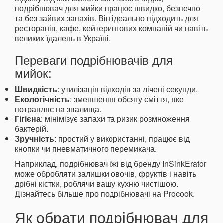
подрібнювач для мийки працює швидко, безпечно
та без зайвих запахів. Він ідеально підходить для
ресторанів, кафе, кейтерингових компаній чи навіть
великих їдалень в Україні.
Переваги подрібнювачів для
мийок:
Швидкість
: утилізація відходів за лічені секунди.
Екологічність
: зменшення обсягу сміття, яке
потрапляє на звалища.
Гігієна
: мінімізує запахи та ризик розмноження
бактерій.
Зручність
: простий у використанні, працює від
кнопки чи пневматичного перемикача.
Наприклад, подрібнювач їжі від бренду InSinkErator
може обробляти залишки овочів, фруктів і навіть
дрібні кістки, роблячи вашу кухню чистішою.
Дізнайтесь більше про подрібнювачі на Procook.
Як обрати подрібнювач для