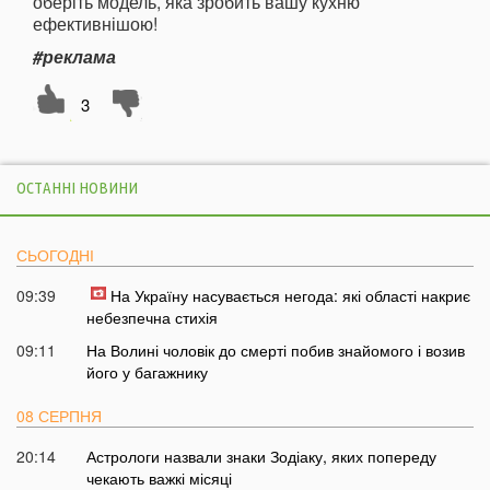
оберіть модель, яка зробить вашу кухню
ефективнішою!
#реклама
3
ОСТАННІ НОВИНИ
СЬОГОДНІ
09:39
На Україну насувається негода: які області накриє
небезпечна стихія
09:11
На Волині чоловік до смерті побив знайомого і возив
його у багажнику
08 СЕРПНЯ
20:14
Астрологи назвали знаки Зодіаку, яких попереду
чекають важкі місяці