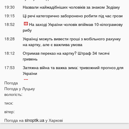
19:30
Назвали найжадібніших чоловіків за знаком Зодіаку
19:15
Ці речі категорично заборонено робити під час грози
18:52
На заході України чоловік впіймав 10-кілограмову
рибу
18:28
Українці можуть вивести гроші з мобільного рахунку
на картку, але є важлива умова
18:12
Отримав переказ на картку? Штраф 34 тисячі
гривень
17:53
Затяжна війна та важка зима: тривожний прогноз для
України
17:36
На Волині військові ТЦК вибили вікно авто у
Погода
присутності поліції
Погода у
Луцьку
вологість:
17:11
На Волині жінка під час сварки вдарила чоловіка
ножем: чим усе закінчилося
тиск:
16:38
Стало відомо, чи накриє Волинь негода найближчим
вітер:
часом
Погода на
sinoptik.ua
у Харкові
16:10
До Луцька «на щиті» повернеться 43-річний Герой