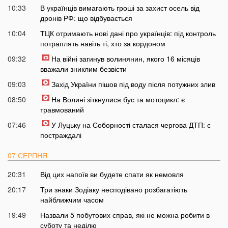
10:33
В українців вимагають гроші за захист осель від
дронів РФ: що відбувається
10:04
ТЦК отримають нові дані про українців: під контроль
потраплять навіть ті, хто за кордоном
09:32
На війні загинув волинянин, якого 16 місяців
вважали зниклим безвісти
09:03
Захід України пішов під воду після потужних злив
08:50
На Волині зіткнулися бус та мотоцикл: є
травмований
07:46
У Луцьку на Соборності сталася чергова ДТП: є
постраждалі
07 СЕРПНЯ
20:31
Від цих напоїв ви будете спати як немовля
20:17
Три знаки Зодіаку несподівано розбагатіють
найближчим часом
19:49
Назвали 5 побутових справ, які не можна робити в
суботу та неділю