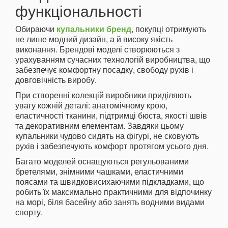
функціональності
Обираючи
купальники бренд
, покупці отримують
не лише модний дизайн, а й високу якість
виконання. Брендові моделі створюються з
урахуванням сучасних технологій виробництва, що
забезпечує комфортну посадку, свободу рухів і
довговічність виробу.
При створенні колекцій виробники приділяють
увагу кожній деталі: анатомічному крою,
еластичності тканини, підтримці бюста, якості швів
та декоративним елементам. Завдяки цьому
купальники чудово сидять на фігурі, не сковують
рухів і забезпечують комфорт протягом усього дня.
Багато моделей оснащуються регульованими
бретелями, знімними чашками, еластичними
поясами та швидковисихаючими підкладками, що
робить їх максимально практичними для відпочинку
на морі, біля басейну або занять водними видами
спорту.