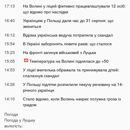
17:13
На Волині у ліцей фіктивно працевлаштували 12 осіб:
що відомо про наслідки
16:40
Українцям у Польщі дали час до 31 серпня: що
зміниться
16:12
Відома українська ведуча потрапила у скандал
15:54
В Україні заборонять ловити раків: що сталося
15:23
На фронті загинув військовий з Луцька
15:05
Температура на Волині піднялася до +50
14:53
У ліцеї вчителька ображала та принижувала дітей:
спалахнув скандал
14:26
У Польщі підлітки розпилили пекучу речовину на 14-
річного українця
14:10
Стало відомо, коли Волинь накриє потужна гроза із
градом
13:38
Жителів українських міст закликають не виходити
Погода
сьогодні на вулицю: що сталося
Погода у
Луцьку
вологість:
13:17
Екстрасенс назвав дату початку мирних переговорів з