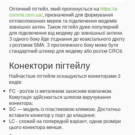
Оптичний пігтейл, який пропонується на
https://a-
comms.com.ua/
, призначений для формування
оптоволоконних мереж та підключення модемів
зовнішніх антен. Також пігтейл дуже популярний
для підключення від модему до зовнішньої антени.
З одного боку йде з'єднання до коаксіального дроту
з роз'ємом SMA. З протилежного боку може бути
стандартний штекер для модему або роз'єм CRC9.
Конектори пігтейлу
Найчастіше пігтейли оснащуються конекторами 3
видів:
FC - роз'єм із металевим захисним ковпачком.
Комутація здійснюється шляхом вкручування
конектора;
SC — модель із пластиковою клямкою. Достатньо
вставити конектор у порт до клацання;
LC - схожий на попередній варіант, однак розміри
цього конектора менше.