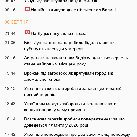
09:47
У Луцьку зафіксували нову аномалію
09:16
На війні загинули двоє військових з Волині
06 СЕРПНЯ
21:44
На Луцьк насувається гроза
21:06
Біля Луцька негода наробила біди: волиняни
публікують наслідки у мережі
20:16
Астрологи назвали знаки Зодіаку, для яких серпень
стане найгіршим місяцем року
19:44
Врожай під загрозою: як врятувати город від
аномальної спеки
19:15
Українців закликали зробити запаси цих товарів:
повний перелік
18:43
Українцям можуть заборонити встановлювати
кондиціонери: у чому причина
18:14
Власникам гаражів зробили попередження: за що
доведеться платити у 2026 році
17:42
Українців попередили про два важкі місяці попереду