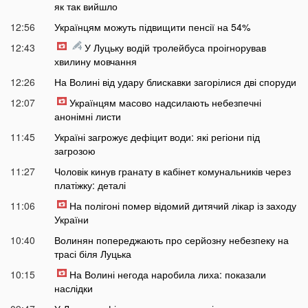
як так вийшло
12:56
Українцям можуть підвищити пенсії на 54%
12:43
У Луцьку водій тролейбуса проігнорував
хвилину мовчання
12:26
На Волині від удару блискавки загорілися дві споруди
12:07
Українцям масово надсилають небезпечні
анонімні листи
11:45
Україні загрожує дефіцит води: які регіони під
загрозою
11:27
Чоловік кинув гранату в кабінет комунальників через
платіжку: деталі
11:06
На полігоні помер відомий дитячий лікар із заходу
України
10:40
Волинян попереджають про серйозну небезпеку на
трасі біля Луцька
10:15
На Волині негода наробила лиха: показали
наслідки