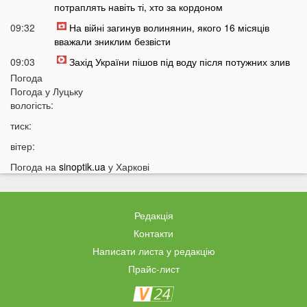
потраплять навіть ті, хто за кордоном
09:32
На війні загинув волинянин, якого 16 місяців
вважали зниклим безвісти
09:03
Захід України пішов під воду після потужних злив
Погода
08:50
На Волині зіткнулися бус та мотоцикл: є
Погода у
Луцьку
травмований
вологість:
07:46
У Луцьку на Соборності сталася чергова ДТП: є
тиск:
постраждалі
вітер:
07 СЕРПНЯ
Погода на
sinoptik.ua
у Харкові
20:31
Від цих напоїв ви будете спати як немовля
20:17
Три знаки Зодіаку несподівано розбагатіють
Редакція
найближчим часом
Контакти
19:49
Назвали 5 побутових справ, які не можна робити в
Написати листа у редакцію
суботу та неділю
Прайс-лист
19:30
Назвали найжадібніших чоловіків за знаком Зодіаку
19:15
Ці речі категорично заборонено робити під час грози