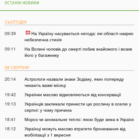
ОСТАННІ НОВИНИ
СЬОГОДНІ
09:39
На Україну насувається негода: які області накриє
небезпечна стихія
09:11
На Волині чоловік до смерті побив знайомого і возив
його у багажнику
08 СЕРПНЯ
20:14
Астрологи назвали знаки Зодіаку, яких попереду
чекають важкі місяці
19:42
Українки масово відмовляються від консервації
19:13
Українців закликали принести цю рослину в оселю у
серпні: у чому причина
18:41
Мороз чи аномальне тепло: якою буде зима в Україні
18:12
Українці можуть масово втратити бронювання від
мобілізації з 1 вересня