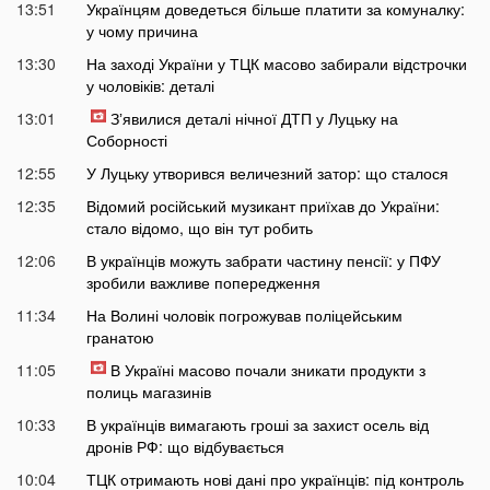
13:51
Українцям доведеться більше платити за комуналку:
у чому причина
13:30
На заході України у ТЦК масово забирали відстрочки
у чоловіків: деталі
13:01
Зʼявилися деталі нічної ДТП у Луцьку на
Соборності
12:55
У Луцьку утворився величезний затор: що сталося
12:35
Відомий російський музикант приїхав до України:
стало відомо, що він тут робить
12:06
В українців можуть забрати частину пенсії: у ПФУ
зробили важливе попередження
11:34
На Волині чоловік погрожував поліцейським
гранатою
11:05
В Україні масово почали зникати продукти з
полиць магазинів
10:33
В українців вимагають гроші за захист осель від
дронів РФ: що відбувається
10:04
ТЦК отримають нові дані про українців: під контроль