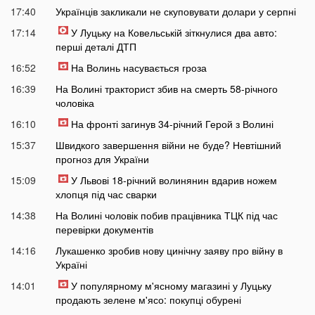
17:40
Українців закликали не скуповувати долари у серпні
17:14
У Луцьку на Ковельській зіткнулися два авто:
перші деталі ДТП
16:52
На Волинь насувається гроза
16:39
На Волині тракторист збив на смерть 58-річного
чоловіка
16:10
На фронті загинув 34-річний Герой з Волині
15:37
Швидкого завершення війни не буде? Невтішний
прогноз для України
15:09
У Львові 18-річний волинянин вдарив ножем
хлопця під час сварки
14:38
На Волині чоловік побив працівника ТЦК під час
перевірки документів
14:16
Лукашенко зробив нову цинічну заяву про війну в
Україні
14:01
У популярному м'ясному магазині у Луцьку
продають зелене м'ясо: покупці обурені