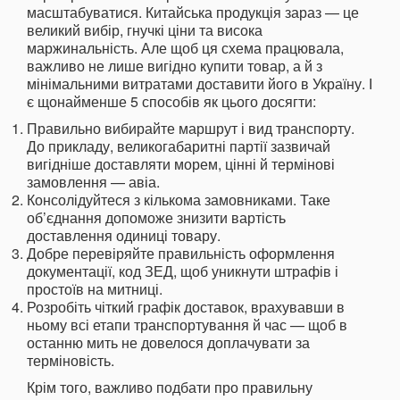
масштабуватися. Китайська продукція зараз — це
великий вибір, гнучкі ціни та висока
маржинальність. Але щоб ця схема працювала,
важливо не лише вигідно купити товар, а й з
мінімальними витратами доставити його в Україну. І
є щонайменше 5 способів як цього досягти:
Правильно вибирайте маршрут і вид транспорту.
До прикладу, великогабаритні партії зазвичай
вигідніше доставляти морем, цінні й термінові
замовлення — авіа.
Консолідуйтеся з кількома замовниками. Таке
об’єднання допоможе знизити вартість
доставлення одиниці товару.
Добре перевіряйте правильність оформлення
документації, код ЗЕД, щоб уникнути штрафів і
простоїв на митниці.
Розробіть чіткий графік доставок, врахувавши в
ньому всі етапи транспортування й час — щоб в
останню мить не довелося доплачувати за
терміновість.
Крім того, важливо подбати про правильну