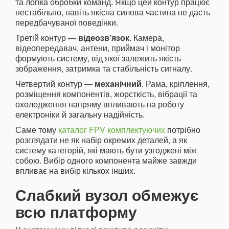
та логіка обробки команд. Якщо цей контур працює
нестабільно, навіть якісна силова частина не дасть
передбачуваної поведінки.
Третій контур —
відеозв’язок
. Камера,
відеопередавач, антени, приймач і монітор
формують систему, від якої залежить якість
зображення, затримка та стабільність сигналу.
Четвертий контур —
механічний
. Рама, кріплення,
розміщення компонентів, жорсткість, вібрації та
охолодження напряму впливають на роботу
електроніки й загальну надійність.
Саме тому
каталог FPV комплектуючих
потрібно
розглядати не як набір окремих деталей, а як
систему категорій, які мають бути узгоджені між
собою. Вибір одного компонента майже завжди
впливає на вибір кількох інших.
Слабкий вузол обмежує
всю платформу