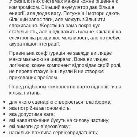
У безпілотних системах майже кожне рішення є
компромісом. Більший акумулятор дає більше
енергії, але додає вагу. Потужніші мотори дають
більший запас тяги, але можуть збільшити
споживання. Жорсткіша рама покращує
стабільність, але іноді важить більше. Складніша
електроніка розширює можливості, але потребує
акуратнішої інтеграції.
Правильна конфігурація не завжди виглядає
максимальною за цифрами. Вона виглядає
логічною: кожен компонент відповідає своїй ролі,
не перевантажує інші вузли й не створює
прихованих проблем.
Перед підбором компонентів варто відповісти на
кілька питань:
для якого сценарію створюється платформа;
яка потрібна автономність;
яка допустима вага;
які навантаження будуть на силову частину;
які вимоги до відеозв’язку;
наскільки важлива сервісопридатність;