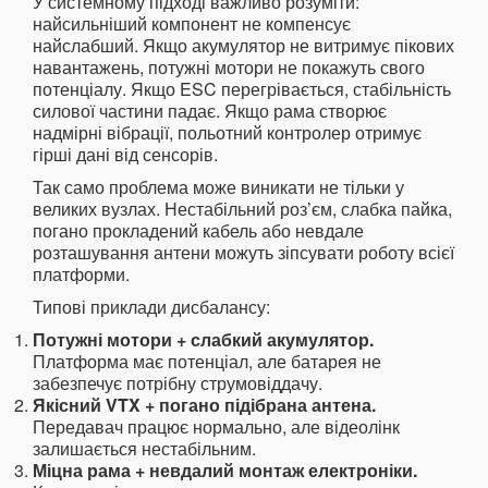
У системному підході важливо розуміти:
найсильніший компонент не компенсує
найслабший. Якщо акумулятор не витримує пікових
навантажень, потужні мотори не покажуть свого
потенціалу. Якщо ESC перегрівається, стабільність
силової частини падає. Якщо рама створює
надмірні вібрації, польотний контролер отримує
гірші дані від сенсорів.
Так само проблема може виникати не тільки у
великих вузлах. Нестабільний роз’єм, слабка пайка,
погано прокладений кабель або невдале
розташування антени можуть зіпсувати роботу всієї
платформи.
Типові приклади дисбалансу:
Потужні мотори + слабкий акумулятор.
Платформа має потенціал, але батарея не
забезпечує потрібну струмовіддачу.
Якісний VTX + погано підібрана антена.
Передавач працює нормально, але відеолінк
залишається нестабільним.
Міцна рама + невдалий монтаж електроніки.