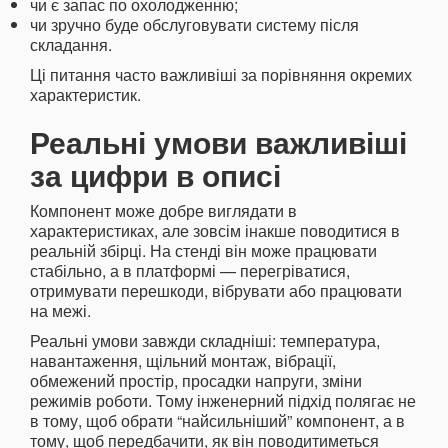
чи є запас по охолодженню;
чи зручно буде обслуговувати систему після
складання.
Ці питання часто важливіші за порівняння окремих
характеристик.
Реальні умови важливіші
за цифри в описі
Компонент може добре виглядати в
характеристиках, але зовсім інакше поводитися в
реальній збірці. На стенді він може працювати
стабільно, а в платформі — перегріватися,
отримувати перешкоди, вібрувати або працювати
на межі.
Реальні умови завжди складніші: температура,
навантаження, щільний монтаж, вібрації,
обмежений простір, просадки напруги, зміни
режимів роботи. Тому інженерний підхід полягає не
в тому, щоб обрати “найсильніший” компонент, а в
тому, щоб передбачити, як він поводитиметься