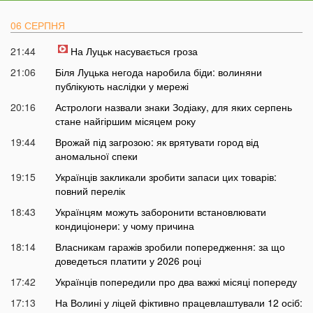
06 СЕРПНЯ
21:44
На Луцьк насувається гроза
21:06
Біля Луцька негода наробила біди: волиняни
публікують наслідки у мережі
20:16
Астрологи назвали знаки Зодіаку, для яких серпень
стане найгіршим місяцем року
19:44
Врожай під загрозою: як врятувати город від
аномальної спеки
19:15
Українців закликали зробити запаси цих товарів:
повний перелік
18:43
Українцям можуть заборонити встановлювати
кондиціонери: у чому причина
18:14
Власникам гаражів зробили попередження: за що
доведеться платити у 2026 році
17:42
Українців попередили про два важкі місяці попереду
17:13
На Волині у ліцей фіктивно працевлаштували 12 осіб: