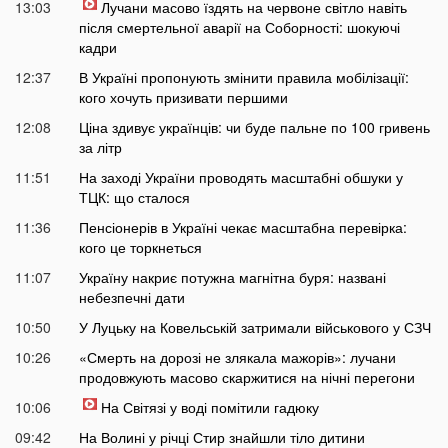
13:03
Лучани масово їздять на червоне світло навіть
після смертельної аварії на Соборності: шокуючі
кадри
12:37
В Україні пропонують змінити правила мобілізації:
кого хочуть призивати першими
12:08
Ціна здивує українців: чи буде пальне по 100 гривень
за літр
11:51
На заході України проводять масштабні обшуки у
ТЦК: що сталося
11:36
Пенсіонерів в Україні чекає масштабна перевірка:
кого це торкнеться
11:07
Україну накриє потужна магнітна буря: названі
небезпечні дати
10:50
У Луцьку на Ковельській затримали військового у СЗЧ
10:26
«Смерть на дорозі не злякала мажорів»: лучани
продовжують масово скаржитися на нічні перегони
10:06
На Світязі у воді помітили гадюку
09:42
На Волині у річці Стир знайшли тіло дитини