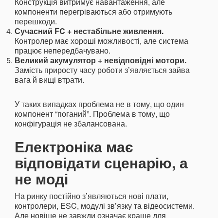
Конструкція витримує навантаження, але
компоненти перегріваються або отримують
перешкоди.
Сучасний FC + нестабільне живлення.
Контролер має хороші можливості, але система
працює непередбачувано.
Великий акумулятор + невідповідні мотори.
Замість приросту часу роботи з’являється зайва
вага й вищі втрати.
У таких випадках проблема не в тому, що один
компонент “поганий”. Проблема в тому, що
конфігурація не збалансована.
Електроніка має
відповідати сценарію, а
не моді
На ринку постійно з’являються нові плати,
контролери, ESC, модулі зв’язку та відеосистеми.
Але новіше не завжди означає краще для