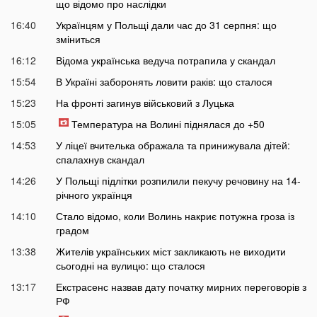
що відомо про наслідки
16:40
Українцям у Польщі дали час до 31 серпня: що
зміниться
16:12
Відома українська ведуча потрапила у скандал
15:54
В Україні заборонять ловити раків: що сталося
15:23
На фронті загинув військовий з Луцька
15:05
Температура на Волині піднялася до +50
14:53
У ліцеї вчителька ображала та принижувала дітей:
спалахнув скандал
14:26
У Польщі підлітки розпилили пекучу речовину на 14-
річного українця
14:10
Стало відомо, коли Волинь накриє потужна гроза із
градом
13:38
Жителів українських міст закликають не виходити
сьогодні на вулицю: що сталося
13:17
Екстрасенс назвав дату початку мирних переговорів з
РФ