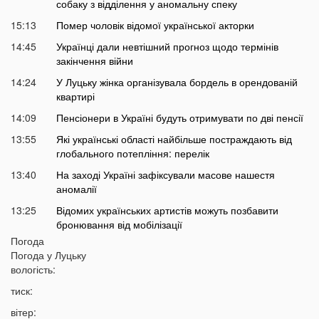
собаку з відділення у аномальну спеку
15:13
Помер чоловік відомої української акторки
14:45
Українці дали невтішний прогноз щодо термінів
закінчення війни
14:24
У Луцьку жінка організувала бордель в орендованій
квартирі
14:09
Пенсіонери в Україні будуть отримувати по дві пенсії
13:55
Які українські області найбільше постраждають від
глобального потепління: перелік
13:40
На заході Україні зафіксували масове нашестя
аномалії
13:25
Відомих українських артистів можуть позбавити
бронювання від мобілізації
Погода
13:10
Над українськими містами пролетів літак із Москви:
Погода у
Луцьку
як так вийшло
вологість:
12:56
Українцям можуть підвищити пенсії на 54%
тиск:
12:43
У Луцьку водій тролейбуса проігнорував
вітер:
хвилину мовчання