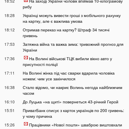
18:52
На заході України чоловік впіймав 10-кілограмову
рибу
18:28
Українці можуть вивести гроші з мобільного рахунку
на картку, але є важлива умова
18:12
Отримав переказ на картку? Штраф 34 тисячі
гривень
17:53
Затяжна війна та важка зима: тривожний прогноз для
України
17:36
На Волині військові ТЦК вибили вікно авто у
присутності поліції
17:11
На Волині жінка під час сварки вдарила чоловіка
ножем: чим усе закінчилося
16:38
Стало відомо, чи накриє Волинь негода найближчим
часом
16:10
До Луцька «на щиті» повернеться 43-річний Герой
15:51
ПриватБанк списує з карток українців по 200 гривень:
у чому причина
15:26
Працівники «Нової пошти» шваброю виштовхали