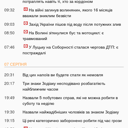
потраплять навіть ті, хто за кордоном
09:32
На війні загинув волинянин, якого 16 місяців
вважали зниклим безвісти
09:03
Захід України пішов під воду після потужних злив
08:50
На Волині зіткнулися бус та мотоцикл: є
травмований
07:46
У Луцьку на Соборності сталася чергова ДТП: є
постраждалі
07 СЕРПНЯ
20:31
Від цих напоїв ви будете спати як немовля
20:17
Три знаки Зодіаку несподівано розбагатіють
найближчим часом
19:49
Назвали 5 побутових справ, які не можна робити в
суботу та неділю
19:30
Назвали найжадібніших чоловіків за знаком Зодіаку
19:15
Ці речі категорично заборонено робити під час грози