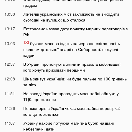
градом
13:38
Жителів українських міст закликають не виходити
сьогодні на вулицю: що сталося
13:17
Екстрасенс назвав дату початку мирних переговорів з
РФ
13:03
Лучани масово їздять на червоне світло навіть
після смертельної аварії на Соборності: шокуючі
кадри
12:37
В Україні пропонують змінити правила мобілізації:
кого хочуть призивати першими
12:08
Ціна здивує українців: чи буде пальне по 100 гривень
за літр
11:51
На заході України проводять масштабні обшуки у
ТЦК: що сталося
11:36
Пенсіонерів в Україні чекає масштабна перевірка:
кого це торкнеться
11:07
Україну накриє потужна магнітна буря: названі
небезпечні дати