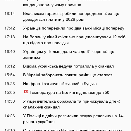
кондиціонери: у чому причина
18:14
Власникам гаражів зробили попередження: за що
доведеться платити у 2026 році
17:42
Українців попередили про два важкі місяці попереду
17:13
На Волині у ліцей фіктивно працевлаштували 12 осіб:
що відомо про наслідки
16:40
Українцям у Польщі дали час до 31 серпня: що
зміниться
16:12
Відома українська ведуча потрапила у скандал
15:54
В Україні заборонять ловити раків: що сталося
15:23
На фронті загинув військовий з Луцька
15:05
Температура на Волині піднялася до +50
14:53
У ліцеї вчителька ображала та принижувала дітей:
спалахнув скандал
14:26
У Польщі підлітки розпилили пекучу речовину на 14-
річного українця
14:10
Стало відомо, коли Волинь накриє потужна гроза із