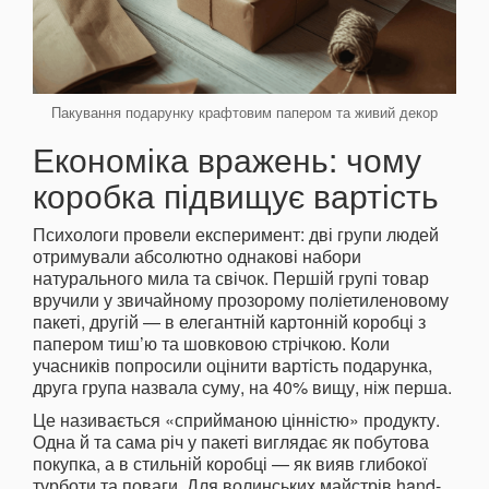
Пакування подарунку крафтовим папером та живий декор
Економіка вражень: чому
коробка підвищує вартість
Психологи провели експеримент: дві групи людей
отримували абсолютно однакові набори
натурального мила та свічок. Першій групі товар
вручили у звичайному прозорому поліетиленовому
пакеті, другій — в елегантній картонній коробці з
папером тиш’ю та шовковою стрічкою. Коли
учасників попросили оцінити вартість подарунка,
друга група назвала суму, на 40% вищу, ніж перша.
Це називається «сприйманою цінністю» продукту.
Одна й та сама річ у пакеті виглядає як побутова
покупка, а в стильній коробці — як вияв глибокої
турботи та поваги. Для волинських майстрів hand-