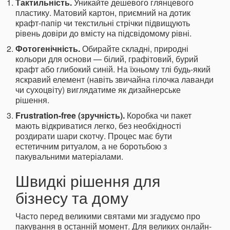
Тактильність.
Уникайте дешевого глянцевого
пластику. Матовий картон, приємний на дотик
крафт-папір чи текстильні стрічки підвищують
рівень довіри до вмісту на підсвідомому рівні.
Фотогенічність.
Обирайте складні, природні
кольори для основи — білий, графітовий, бурий
крафт або глибокий синій. На їхньому тлі будь-який
яскравий елемент (навіть звичайна гілочка лаванди
чи сухоцвіту) виглядатиме як дизайнерське
рішення.
Frustration-free (зручність).
Коробка чи пакет
мають відкриватися легко, без необхідності
роздирати шари скотчу. Процес має бути
естетичним ритуалом, а не боротьбою з
пакувальними матеріалами.
Швидкі рішення для
бізнесу та дому
Часто перед великими святами ми згадуємо про
пакування в останній момент. Для великих онлайн-