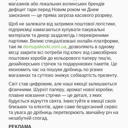
магазинів або локальних волинських брендів
дефіцит тари перед Новим роком чи Днем
закоханих — це пряма загроза касового розриву.
Щоб не залежати від затримок поштової логістики,
підприємці намагаються купувати пакувальні
матеріали та декор заздалегідь і перевіреними
партіями. Великі спеціалізовані онлайн-платформи,
такі як
domupakovki.com.ua
, дозволяють в одному
місці закрити всі потреби під ключ: від самозбірних
поштових коробів до кольорового паперу тиш'ю,
дизайнерських стрічок та подарункових пакетів. Це
економить час на пошуки дрібниць по різних
магазинах та суттєво знижує собівартість презенту.
Світ став цифровим, але наші емоції залишаються
фізичними. Шурхіт паперу, аромат нової коробки,
плавне ковзання стрічки — це деталі, з яких
будується відчуття свята. Інвестуйте в емоції своїх
близьких та клієнтів, адже саме бездоганний сервіс
та увага до дрібниць перетворюють звичайну річ на
незабутній спогад.
РЕКЛАМА