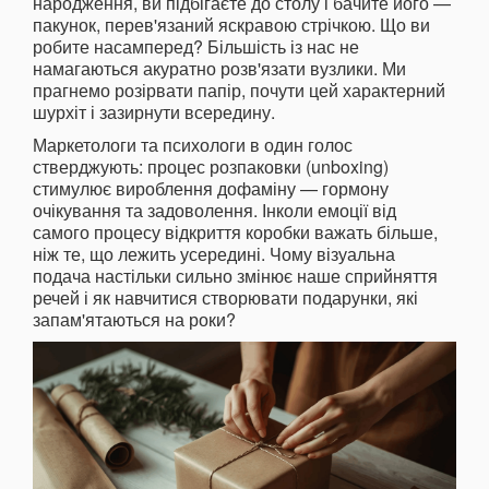
народження, ви підбігаєте до столу і бачите його —
пакунок, перев'язаний яскравою стрічкою. Що ви
робите насамперед? Більшість із нас не
намагаються акуратно розв'язати вузлики. Ми
прагнемо розірвати папір, почути цей характерний
шурхіт і зазирнути всередину.
Маркетологи та психологи в один голос
стверджують: процес розпаковки (unboxing)
стимулює вироблення дофаміну — гормону
очікування та задоволення. Інколи емоції від
самого процесу відкриття коробки важать більше,
ніж те, що лежить усередині. Чому візуальна
подача настільки сильно змінює наше сприйняття
речей і як навчитися створювати подарунки, які
запам'ятаються на роки?