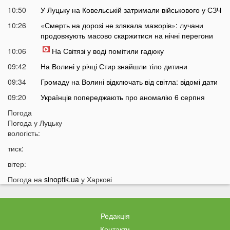
10:50
У Луцьку на Ковельській затримали військового у СЗЧ
10:26
«Смерть на дорозі не злякала мажорів»: лучани
продовжують масово скаржитися на нічні перегони
10:06
На Світязі у воді помітили гадюку
09:42
На Волині у річці Стир знайшли тіло дитини
09:34
Громаду на Волині відключать від світла: відомі дати
09:20
Українців попереджають про аномалію 6 серпня
09:05
Погода
На Волині підтвердили загибель Героя, який рік
Погода у
Луцьку
вважався зниклим безвісти
вологість:
05 СЕРПНЯ
тиск:
21:32
У Луцьку зафіксували аномалію
вітер:
20:21
Ці продукти потрібно викинути через 48 годин: вони
Погода на
sinoptik.ua
у Харкові
можуть бути небезпечними
19:51
Одну категорію людей закликали щодня пити каву:
кого це стосується
Редакція
19:20
Що категорично заборонено робити на Яблучний
Контакти