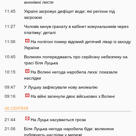
анонімні листи
11:45
Україні загрожує дефіцит води: які регіони під
загрозою
11:27
Чоловік кинув гранату в кабінет комунальників через
платіжку: деталі
11:06
На полігоні помер відомий дитячий лікар із заходу
України
10:40
Волинян попереджають про серйозну небезпеку на
трасі біля Луцька
10:15
На Волині негода наробила лиха: показали
наслідки
09:47
У Луцьку зафіксували нову аномалію
09:16
На війні загинули двоє військових з Волині
06 СЕРПНЯ
21:44
На Луцьк насувається гроза
21:06
Біля Луцька негода наробила біди: волиняни
публікують наслідки у мережі