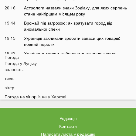
20:16
Астрологи назвали знаки Зодіаку, для яких серпень
стане найгіршим місяцем року
19:44
Врожай під загрозою: як врятувати город від
аномальної спеки
19:15
Українців закликали зробити запаси цих товарів:
повний перелік
18:43
Українцям можуть заборонити встановлювати
Погода
кондиціонери: у чому причина
Погода у
Луцьку
18:14
Власникам гаражів зробили попередження: за що
вологість:
доведеться платити у 2026 році
тиск:
17:42
Українців попередили про два важкі місяці попереду
вітер:
17:13
На Волині у ліцей фіктивно працевлаштували 12 осіб:
Погода на
sinoptik.ua
у Харкові
що відомо про наслідки
16:40
Українцям у Польщі дали час до 31 серпня: що
зміниться
Редакція
16:12
Відома українська ведуча потрапила у скандал
Контакти
15:54
В Україні заборонять ловити раків: що сталося
Написати листа у редакцію