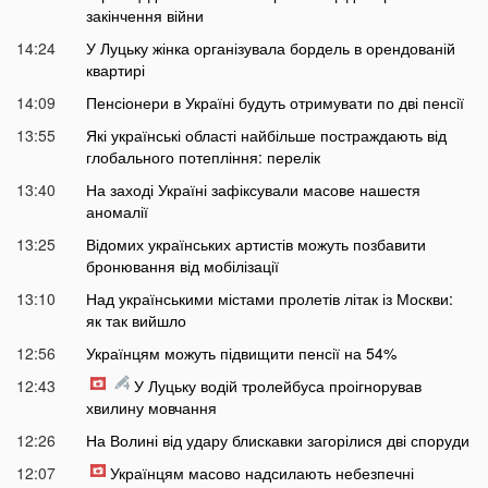
закінчення війни
14:24
У Луцьку жінка організувала бордель в орендованій
квартирі
14:09
Пенсіонери в Україні будуть отримувати по дві пенсії
13:55
Які українські області найбільше постраждають від
глобального потепління: перелік
13:40
На заході Україні зафіксували масове нашестя
аномалії
13:25
Відомих українських артистів можуть позбавити
бронювання від мобілізації
13:10
Над українськими містами пролетів літак із Москви:
як так вийшло
12:56
Українцям можуть підвищити пенсії на 54%
12:43
У Луцьку водій тролейбуса проігнорував
хвилину мовчання
12:26
На Волині від удару блискавки загорілися дві споруди
12:07
Українцям масово надсилають небезпечні